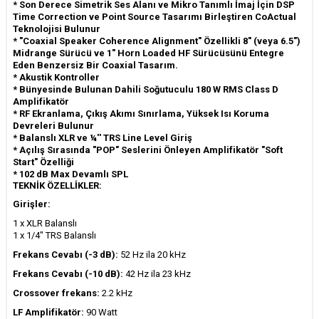
* Son Derece Simetrik Ses Alanı ve Mikro Tanımlı İmaj İçin DSP
Time Correction ve Point Source Tasarımı Birleştiren CoActual
Teknolojisi Bulunur
* "Coaxial Speaker Coherence Alignment" Özellikli 8" (veya 6.5")
Midrange Sürücü ve 1" Horn Loaded HF Sürücüsünü Entegre
Eden Benzersiz Bir Coaxial Tasarım.
* Akustik Kontroller
* Bünyesinde Bulunan Dahili Soğutuculu 180 W RMS Class D
Amplifikatör
* RF Ekranlama, Çıkış Akımı Sınırlama, Yüksek Isı Koruma
Devreleri Bulunur
* Balanslı XLR ve ¼'' TRS Line Level Giriş
* Açılış Sırasında "POP" Seslerini Önleyen Amplifikatör "Soft
Start" Özelliği
* 102 dB Max Devamlı SPL
TEKNİK ÖZELLİKLER:
Girişler:
1 x XLR Balanslı
1 x 1/4" TRS Balanslı
Frekans Cevabı (-3 dB):
52 Hz ila 20 kHz
Frekans Cevabı (-10 dB):
42 Hz ila 23 kHz
Crossover frekans:
2.2 kHz
LF Amplifikatör:
90 Watt