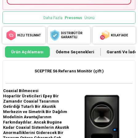
Daha Fazla
Presonus
Ürünü
DİSTRİBÜTÖR
HIZLI TESLİMAT
KOLAY İADE
GARANTİLİ
Ürün Açıklaması
Ödeme Seçenekleri
Garanti Ve İade 
SCEPTRE S6 Referans Monitör (çift )
Coaxial Bilmecesi
Hoparlör Üreticileri Epey Bir
Zamandır Coaxial Tasarımın
Getirdiği Tutarlı Bir Akustik
Merkezin ve Simetrik Bir Dağılım
Modelinin Avantajlarının
Farkındaydılar. Ancak Bugüne
Kadar Coaxial Sistemlerin Akustik
Anormalliklerini Giderecek Bir
Tasarım Ortaya Çıkarmak Çok