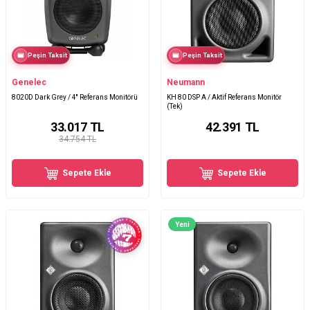
Peşin Taksit
Peşin Taksit
Genelec
Neumann
8020D Dark Grey / 4'' Referans Monitörü
KH 80 DSP A / Aktif Referans Monitör
(Tek)
33.017
TL
42.391
TL
34.754 TL
Sepete Ekle
Sepete Ekle
Yeni