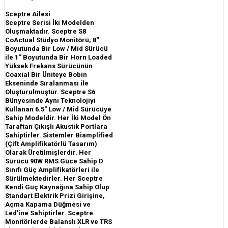
Sceptre Ailesi
Sceptre Serisi İki Modelden
Oluşmaktadır. Sceptre S8
CoActual Stüdyo Monitörü, 8''
Boyutunda Bir Low / Mid Sürücü
ile 1'' Boyutunda Bir Horn Loaded
Yüksek Frekans Sürücünün
Coaxial Bir Üniteye Bobin
Ekseninde Sıralanması ile
Oluşturulmuştur. Sceptre S6
Bünyesinde Aynı Teknolojiyi
Kullanan 6.5" Low / Mid Sürücüye
Sahip Modeldir. Her İki Model Ön
Taraftan Çıkışlı Akustik Portlara
Sahiptirler. Sistemler Biamplified
(Çift Amplifikatörlü Tasarım)
Olarak Üretilmişlerdir. Her
Sürücü 90W RMS Güce Sahip D
Sınıfı Güç Amplifikatörleri ile
Sürülmektedirler. Her Sceptre
Kendi Güç Kaynağına Sahip Olup
Standart Elektrik Prizi Girişine,
Açma Kapama Düğmesi ve
Led'ine Sahiptirler. Sceptre
Monitörlerde Balanslı XLR ve TRS