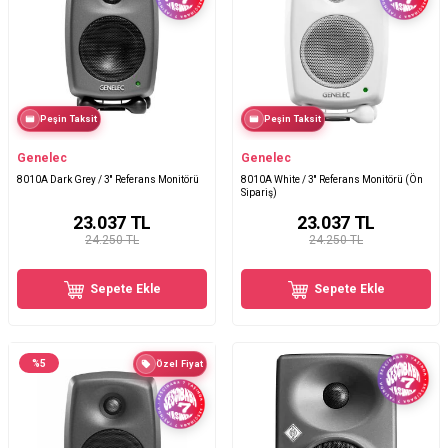
Peşin Taksit
Peşin Taksit
Genelec
Genelec
8010A Dark Grey / 3'' Referans Monitörü
8010A White / 3'' Referans Monitörü (Ön
Sipariş)
23.037
TL
23.037
TL
24.250 TL
24.250 TL
Sepete Ekle
Sepete Ekle
%
5
Özel Fiyat