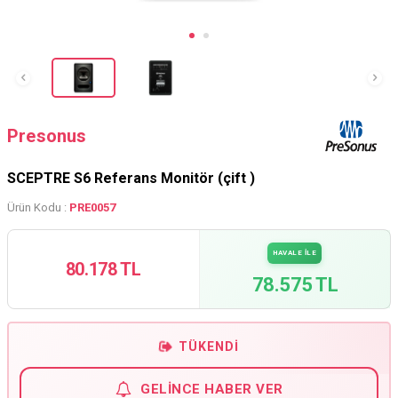
Presonus
SCEPTRE S6 Referans Monitör (çift )
Ürün Kodu :
PRE0057
HAVALE İLE
80.178 TL
78.575 TL
TÜKENDI
GELINCE HABER VER