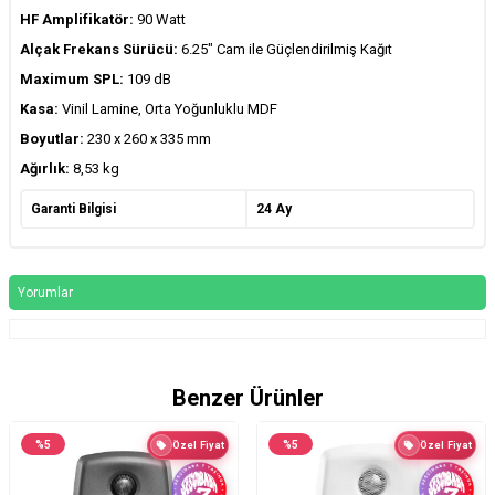
HF Amplifikatör:
90 Watt
Alçak Frekans Sürücü:
6.25" Cam ile Güçlendirilmiş Kağıt
Maximum SPL:
109 dB
Kasa:
Vinil Lamine, Orta Yoğunluklu MDF
Boyutlar:
230 x 260 x 335 mm
Ağırlık:
8,53 kg
Garanti Bilgisi
24 Ay
Yorumlar
Benzer Ürünler
%
5
%
5
Özel Fiyat
Özel Fiyat