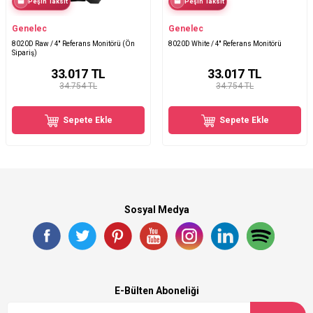
Peşin Taksit
Peşin Taksit
Genelec
Genelec
8020D Raw / 4′′ Referans Monitörü (Ön
8020D White / 4'' Referans Monitörü
Sipariş)
33.017
TL
33.017
TL
34.754 TL
34.754 TL
Sepete Ekle
Sepete Ekle
Sosyal Medya
E-Bülten Aboneliği