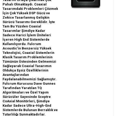
Pahalı Olmaktaydı. Coaxial
Tasarımdaki Problemleri Çözmek
İçin Çok Yüksek DSP Gücü ve
Zekice Tasarlanmış Gelişkin
Sürücü Tasarımı Gereklidir. İşte
Tam Bu Yüzden Coaxial
Tasarımlar Şimdiye Kadar
Sadece Harici İşlem Üniteleri
İçeren High End Sistemlerde
Kullanılıyordu. Fulcrum
Acoustic'in Benzersiz Yüksek
Teknolojisi, Coaxial Sistemlerin
Klasik Tasarım Problemlerinin
Tümünün Üstesinden Gelmemizi
Sağlayarak Coaxial Tasarımın
Oldukça Eşsiz Özelliklerinin
Avantajlarından
Faydalanabilmemizi Sağlamıştır.
Fulcrum Kurucusu Dave Gunnes
Tarafından Yaratılan TQ
Algoritmaları ve Özel Yapım
Sürücüler Sayesinde Sceptre
CoAxial Monitörleri, Şimdiye
Kadar Sadece Ultra-High-End
Sistemlerde Bulunan Berraklık ve
Tutarlılığı Sunmaktadırlar.