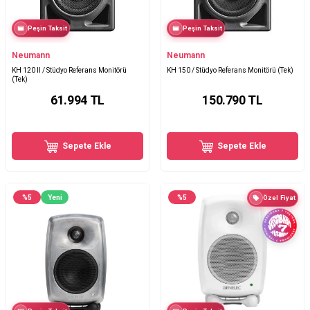
Peşin Taksit
Peşin Taksit
Neumann
Neumann
KH 120 II / Stüdyo Referans Monitörü
KH 150 / Stüdyo Referans Monitörü (Tek)
(Tek)
61.994
TL
150.790
TL
Sepete Ekle
Sepete Ekle
%
5
Yeni
%
5
Özel Fiyat