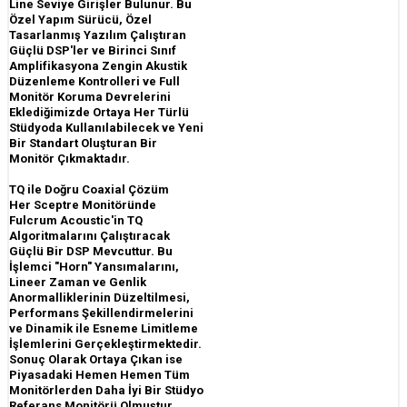
Line Seviye Girişler Bulunur. Bu
Özel Yapım Sürücü, Özel
Tasarlanmış Yazılım Çalıştıran
Güçlü DSP'ler ve Birinci Sınıf
Amplifikasyona Zengin Akustik
Düzenleme Kontrolleri ve Full
Monitör Koruma Devrelerini
Eklediğimizde Ortaya Her Türlü
Stüdyoda Kullanılabilecek ve Yeni
Bir Standart Oluşturan Bir
Monitör Çıkmaktadır.
TQ ile Doğru Coaxial Çözüm
Her Sceptre Monitöründe
Fulcrum Acoustic'in TQ
Algoritmalarını Çalıştıracak
Güçlü Bir DSP Mevcuttur. Bu
İşlemci "Horn" Yansımalarını,
Lineer Zaman ve Genlik
Anormalliklerinin Düzeltilmesi,
Performans Şekillendirmelerini
ve Dinamik ile Esneme Limitleme
İşlemlerini Gerçekleştirmektedir.
Sonuç Olarak Ortaya Çıkan ise
Piyasadaki Hemen Hemen Tüm
Monitörlerden Daha İyi Bir Stüdyo
Referans Monitörü Olmuştur.