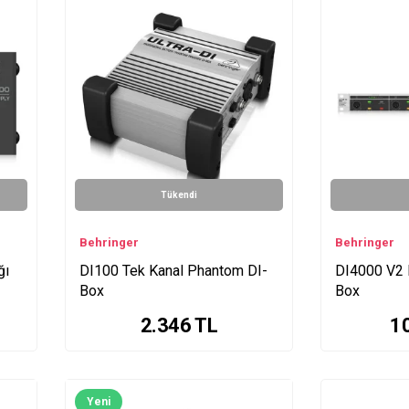
Tükendi
Behringer
Behringer
ğı
DI100 Tek Kanal Phantom DI-
DI4000 V2 
Box
Box
2.346
TL
1
Yeni