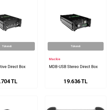
Tükendi
Tükendi
Mackie
ive Direct Box
MDB-USB Stereo Direct Box
.704
TL
19.636
TL