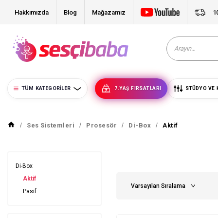
Hakkımızda
Blog
Mağazamız
1
TÜM KATEGORILER
7.YAŞ FIRSATLARI
STÜDYO VE 
Ses Sistemleri
Prosesör
Di-Box
Aktif
Di-Box
Aktif
Pasif