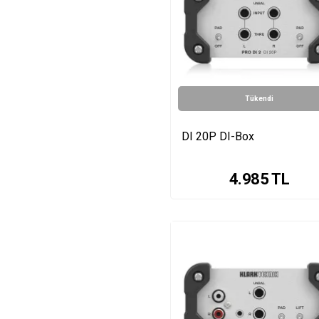
Tükendi
DI 20P DI-Box
4.985
TL