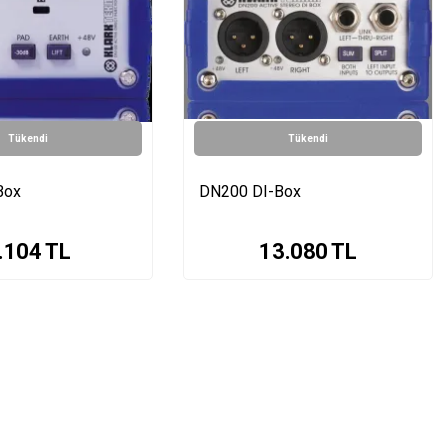
Tükendi
Tükendi
Box
DN200 DI-Box
.104
TL
13.080
TL