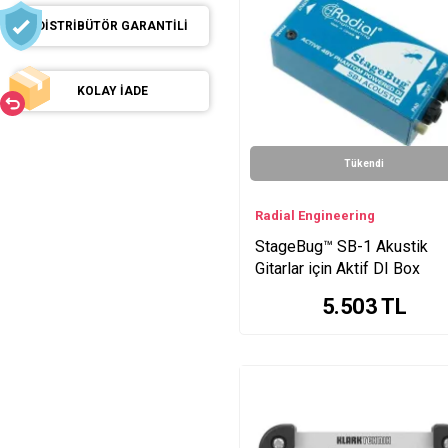
DİSTRİBÜTÖR GARANTİLİ
KOLAY İADE
Tükendi
Radial Engineering
StageBug™ SB-1 Akustik
Gitarlar için Aktif DI Box
5.503
TL