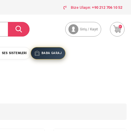
Bize Ulaşın:
+90 212 706 10 52
0
Giriş / Kayıt
SES SISTEMLERI
BABA GARAJ