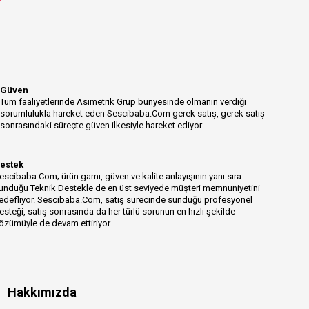
Güven
Tüm faaliyetlerinde Asimetrik Grup bünyesinde olmanın verdiği
sorumlulukla hareket eden Sescibaba.Com gerek satış, gerek satış
sonrasındaki süreçte güven ilkesiyle hareket ediyor.
estek
escibaba.Com; ürün gamı, güven ve kalite anlayışının yanı sıra
unduğu Teknik Destekle de en üst seviyede müşteri memnuniyetini
edefliyor. Sescibaba.Com, satış sürecinde sunduğu profesyonel
esteği, satış sonrasında da her türlü sorunun en hızlı şekilde
özümüyle de devam ettiriyor.
Hakkımızda