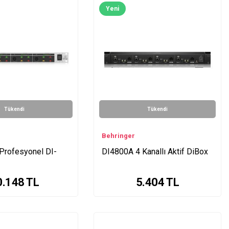
Yeni
Tükendi
Tükendi
Behringer
Profesyonel DI-
DI4800A 4 Kanallı Aktif DiBox
0.148
TL
5.404
TL