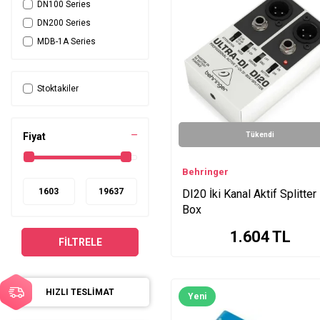
DN100 Series
DN200 Series
MDB-1A Series
MDB-USB Series
DB12 Series
Stoktakiler
DI1 Series
DI-A Series
DI4800A Series
Fiyat
Tükendi
StageBug™ Series
LDI02 Series
Behringer
DI20 İki Kanal Aktif Splitter
Box
1.604
TL
FILTRELE
HIZLI TESLİMAT
Yeni