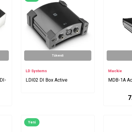
Tükendi
LD Systems
Mackie
 DI-
LDI02 DI Box Active
MDB-1A Act
7
Yeni