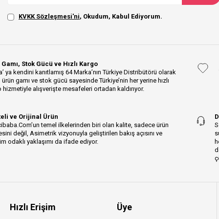
KVKK Sözleşmesi'ni
, Okudum, Kabul Ediyorum.
 Gamı, Stok Gücü ve Hızlı Kargo
’ ya kendini kanıtlamış 64 Marka’nın Türkiye Distribütörü olarak
 ürün gamı ve stok gücü sayesinde Türkiye’nin her yerine hızlı
 hizmetiyle alışverişte mesafeleri ortadan kaldırıyor.
teli ve Orijinal Ürün
D
ibaba.Com’un temel ilkelerinden biri olan kalite, sadece ürün
S
esini değil, Asimetrik vizyonuyla geliştirilen bakış açısını ve
s
m odaklı yaklaşımı da ifade ediyor.
h
d
ç
Hızlı Erişim
Üye