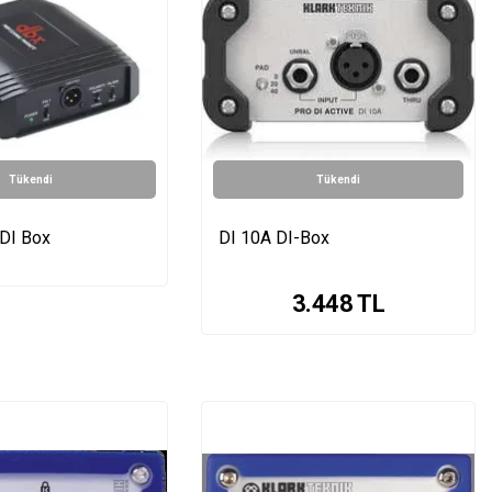
Tükendi
Tükendi
 DI Box
DI 10A DI-Box
3.448
TL