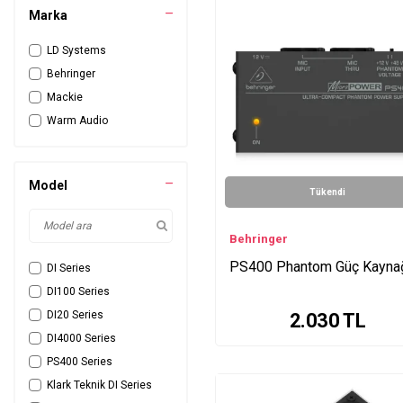
Marka
LD Systems
Behringer
Mackie
Warm Audio
Model
Tükendi
Behringer
PS400 Phantom Güç Kayna
DI Series
DI100 Series
DI20 Series
2.030
TL
DI4000 Series
PS400 Series
Klark Teknik DI Series