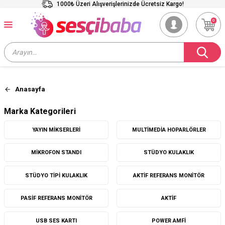
1000₺ Üzeri Alışverişlerinizde Ücretsiz Kargo!
0
Anasayfa
Marka Kategorileri
YAYIN MIKSERLERI
MULTIMEDIA HOPARLÖRLER
MIKROFON STANDI
STÜDYO KULAKLIK
STÜDYO TIPI KULAKLIK
AKTIF REFERANS MONITÖR
PASIF REFERANS MONITÖR
AKTIF
USB SES KARTI
POWER AMFI