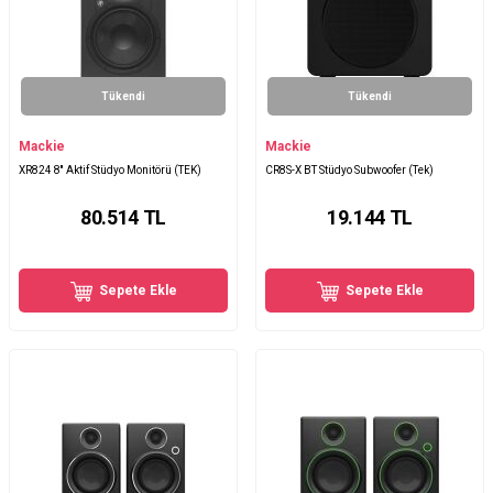
Tükendi
Tükendi
Mackie
Mackie
XR824 8'' Aktif Stüdyo Monitörü (TEK)
CR8S-X BT Stüdyo Subwoofer (Tek)
80.514
TL
19.144
TL
Sepete Ekle
Sepete Ekle