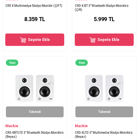
CR3 X Multimedya Stüdyo Monitör (ÇİFT)
CR3-X BT 3" Bluetooth Stüdyo Monitörü
(Çift)
8.359
TL
5.999
TL
Sepete Ekle
Sepete Ekle
Yeni
Yeni
Tükendi
Tükendi
Mackie
Mackie
CR3-XBTLTD 3" Bluetooth Stüdyo Monitörü
CR3-XLTD 3" Multimedia Stüdyo Monitörü
(Beyaz)
(Beyaz)