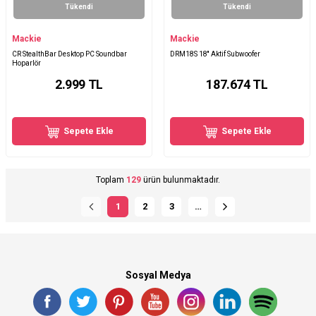
Tükendi
Tükendi
Mackie
Mackie
CR StealthBar Desktop PC Soundbar
DRM18S 18'' Aktif Subwoofer
Hoparlör
2.999
TL
187.674
TL
Sepete Ekle
Sepete Ekle
Toplam
129
ürün bulunmaktadır.
1
2
3
…
Sosyal Medya