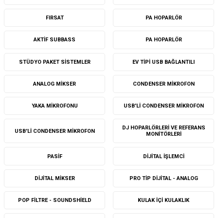
FIRSAT
PA HOPARLÖR
AKTIF SUBBASS
PA HOPARLÖR
STÜDYO PAKET SISTEMLER
EV TIPI USB BAĞLANTILI
ANALOG MIKSER
CONDENSER MIKROFON
YAKA MIKROFONU
USB'LI CONDENSER MIKROFON
DJ HOPARLÖRLERI VE REFERANS
USB'LI CONDENSER MIKROFON
MONITÖRLERI
PASIF
DIJITAL İŞLEMCI
DIJITAL MIKSER
PRO TIP DIJITAL - ANALOG
POP FILTRE - SOUNDSHIELD
KULAK IÇI KULAKLIK