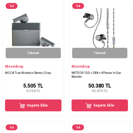
%
4
%
4
Tükendi
Tükendi
Moondrop
Moondrop
MOCA True Wireless Stereo | Gray
METEOR 1DD + 2BA + 4Planar In-Ear
Monitor
5.505
TL
50.380
TL
5.734 TL
52.479 TL
Sepete Ekle
Sepete Ekle
%
4
%
4