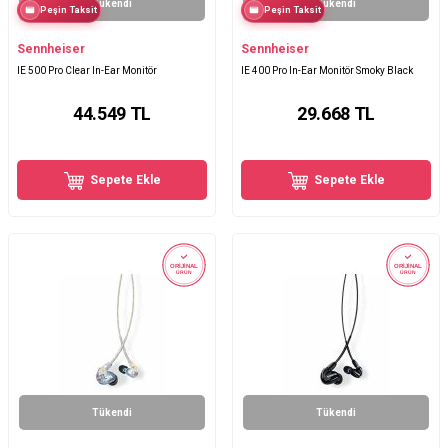
Tükendi
Tükendi
Peşin Taksit
Peşin Taksit
Sennheiser
Sennheiser
IE 500 Pro Clear In-Ear Monitör
IE 400 Pro In-Ear Monitör Smoky Black
44.549
TL
29.668
TL
Sepete Ekle
Sepete Ekle
ORİJİNAL
ORİJİNAL
ÜRÜN
ÜRÜN
Tükendi
Tükendi