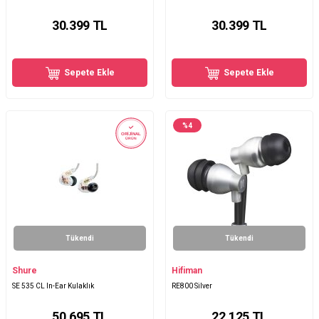
30.399
TL
30.399
TL
Sepete Ekle
Sepete Ekle
%
4
ORİJİNAL
ÜRÜN
Tükendi
Tükendi
Shure
Hifiman
SE 535 CL In-Ear Kulaklık
RE800 Silver
50.695
TL
22.125
TL