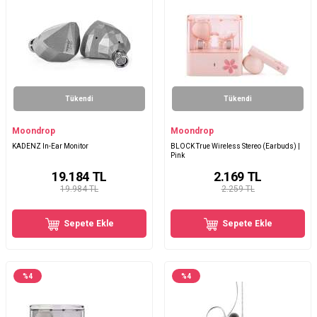
Tükendi
Tükendi
Moondrop
Moondrop
KADENZ In-Ear Monitor
BLOCK True Wireless Stereo (Earbuds) |
Pink
19.184
TL
2.169
TL
19.984 TL
2.259 TL
Sepete Ekle
Sepete Ekle
%
4
%
4