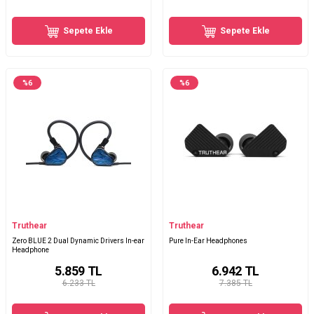
Sepete Ekle
Sepete Ekle
%
6
%
6
Truthear
Truthear
Zero BLUE 2 Dual Dynamic Drivers In-ear
Pure In-Ear Headphones
Headphone
5.859
TL
6.942
TL
6.233 TL
7.385 TL