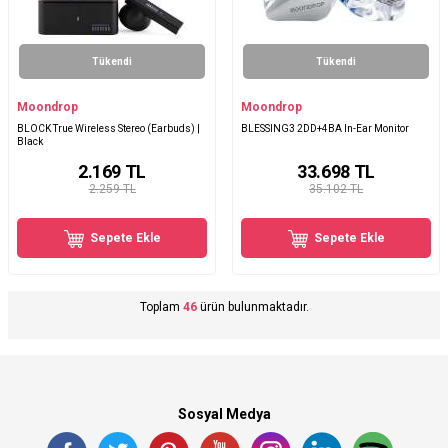
Tükendi
Tükendi
Moondrop
Moondrop
BLOCK True Wireless Stereo (Earbuds) |
BLESSING3 2DD+4BA In-Ear Monitor
Black
2.169
TL
33.698
TL
2.259 TL
35.102 TL
Sepete Ekle
Sepete Ekle
Toplam
46
ürün bulunmaktadır.
Sosyal Medya