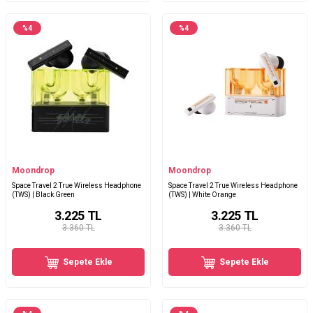
%
4
%
4
Moondrop
Moondrop
Space Travel 2 True Wireless Headphone
Space Travel 2 True Wireless Headphone
(TWS) | Black Green
(TWS) | White Orange
3.225
TL
3.225
TL
3.360 TL
3.360 TL
Sepete Ekle
Sepete Ekle