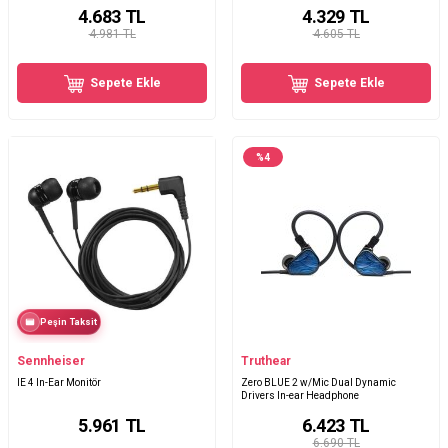
4.683
TL
4.329
TL
4.981 TL
4.605 TL
Sepete Ekle
Sepete Ekle
%
4
Peşin Taksit
Sennheiser
Truthear
IE 4 In-Ear Monitör
Zero BLUE 2 w/Mic Dual Dynamic
Drivers In-ear Headphone
5.961
TL
6.423
TL
6.690 TL