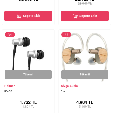
23.047 TL
Sepete Ekle
Sepete Ekle
%
4
%
4
Tükendi
Tükendi
Hifiman
Sivga Audio
RE400
Que
1.732
TL
4.904
TL
1.804 TL
5.109 TL