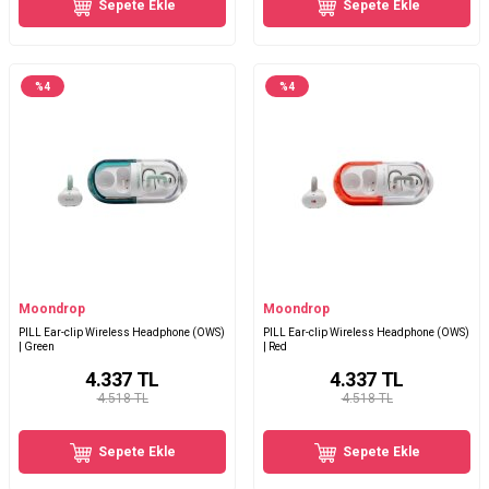
Sepete Ekle
Sepete Ekle
%
4
%
4
Moondrop
Moondrop
PILL Ear-clip Wireless Headphone (OWS)
PILL Ear-clip Wireless Headphone (OWS)
| Green
| Red
4.337
TL
4.337
TL
4.518 TL
4.518 TL
Sepete Ekle
Sepete Ekle