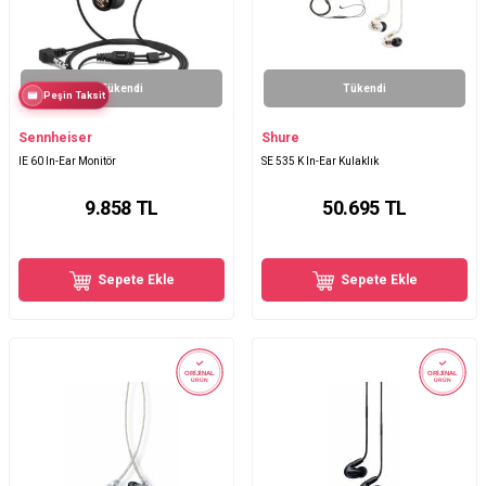
Tükendi
Tükendi
Peşin Taksit
Sennheiser
Shure
IE 60 In-Ear Monitör
SE 535 K In-Ear Kulaklık
9.858
TL
50.695
TL
Sepete Ekle
Sepete Ekle
ORİJİNAL
ORİJİNAL
ÜRÜN
ÜRÜN