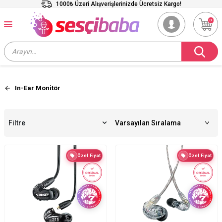
1000₺ Üzeri Alışverişlerinizde Ücretsiz Kargo!
0
In-Ear Monitör
Filtre
Özel Fiyat
Özel Fiyat
ORİJİNAL
ORİJİNAL
ÜRÜN
ÜRÜN