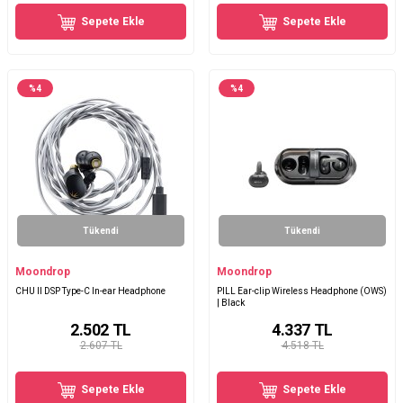
Sepete Ekle
Sepete Ekle
%
4
%
4
Tükendi
Tükendi
Moondrop
Moondrop
CHU II DSP Type-C In-ear Headphone
PILL Ear-clip Wireless Headphone (OWS)
| Black
2.502
TL
4.337
TL
2.607 TL
4.518 TL
Sepete Ekle
Sepete Ekle