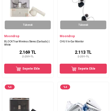
Tükendi
Tükendi
Moondrop
Moondrop
BLOCK True Wireless Stereo (Earbuds) |
CHU II In-Ear Monitor
White
2.169
TL
2.113
TL
2.259 TL
2.201 TL
Sepete Ekle
Sepete Ekle
%
4
%
4