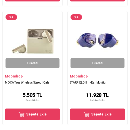
%
4
%
4
Tükendi
Tükendi
Moondrop
Moondrop
MOCA True Wireless Stereo | Cafe
STARFIELD II In-Ear Monitor
5.505
TL
11.928
TL
5.734 TL
12.425 TL
Sepete Ekle
Sepete Ekle