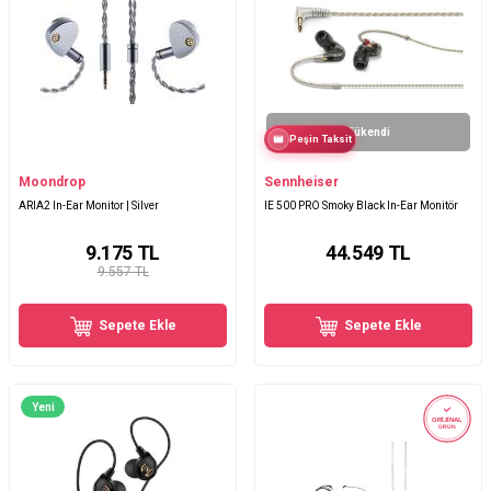
Tükendi
Peşin Taksit
Moondrop
Sennheiser
ARIA2 In-Ear Monitor | Silver
IE 500 PRO Smoky Black In-Ear Monitör
9.175
TL
44.549
TL
9.557 TL
Sepete Ekle
Sepete Ekle
Yeni
ORİJİNAL
ÜRÜN