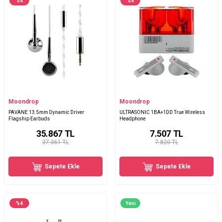
%
4
%
4
Moondrop
Moondrop
PAVANE 13.5mm Dynamic Driver
ULTRASONIC 1BA+1DD True Wireless
Flagship Earbuds
Headphone
35.867
TL
7.507
TL
37.361 TL
7.820 TL
Sepete Ekle
Sepete Ekle
%
4
Yeni