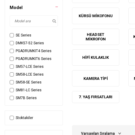
Model
KÜRSÜ MIKOFONU
HEADSET
SE Series
MIKROFON
DMK57-52 Series
PGADRUMKIT4 Series
HIFI KULAKLIK
PGADRUMKIT6 Series
SM57-LCE Series
SM58-LCE Series
KAMERA TIPI
SM58-SE Series
SM81-LC Series
7. YAŞ FIRSATLARI
SM7B Series
BETA98 Series
A98D Series
Stoktakiler
BLX288E-PG58 Series
SV200 Series