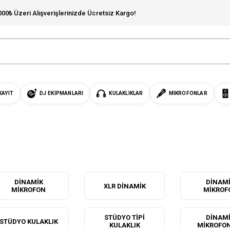
000₺ Üzeri Alışverişlerinizde Ücretsiz Kargo!
KAYIT
DJ EKIPMANLARI
KULAKLIKLAR
MIKROFONLAR
DINAMIK
DINAM
XLR DINAMIK
MIKROFON
MIKROF
STÜDYO TIPI
DINAM
STÜDYO KULAKLIK
KULAKLIK
MIKROFO