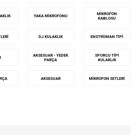
MIKROFON
LAKLIK
YAKA MIKROFONU
KABLOSU
LERI
DJ KULAKLIK
ENSTRÜMAN TIPI
AKSESUAR - YEDEK
SPORCU TIPI
R
PARÇA
KULAKLIK
ARÇA
AKSESUAR
MIKROFON SETLERI