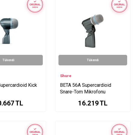
ORİJİNAL
ORİJİNAL
ÜRÜN
ÜRÜN
Tükendi
Tükendi
Shure
upercardioid Kick
BETA 56A Supercardioid
Snare-Tom Mikrofonu
0.667
TL
16.219
TL
ORİJİNAL
ORİJİNAL
ÜRÜN
ÜRÜN