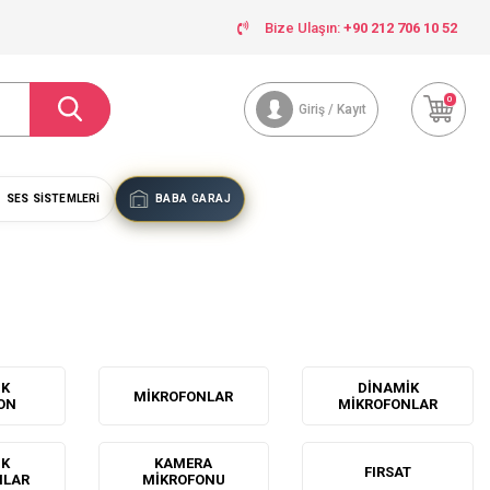
Bize Ulaşın:
+90 212 706 10 52
0
Giriş / Kayıt
SES SISTEMLERI
BABA GARAJ
IK
DINAMIK
MIKROFONLAR
ON
MIKROFONLAR
IK
KAMERA
FIRSAT
NLAR
MIKROFONU