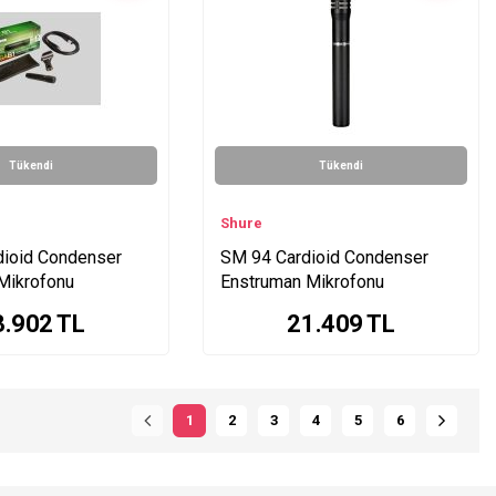
Tükendi
Tükendi
Shure
ioid Condenser
SM 94 Cardioid Condenser
Mikrofonu
Enstruman Mikrofonu
3.902
TL
21.409
TL
1
2
3
4
5
6