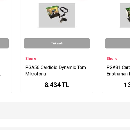
Tükendi
Shure
Shure
PGA56 Cardioid Dynamic Tom
PGA81 Card
Mikrofonu
Enstruman 
8.434
TL
1