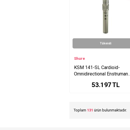
MoveMic One Series
MV6 Series
ULXD4E Series
AD4D Series
PGA Series
ULXD1 Series
Tükendi
SLX24E-SM58 Series
SLX24E-B58 Series
Shure
MV7i Series
KSM 141-SL Cardioid-
Omnidirectional Enstruman
Mikrofonu
53.197
TL
Toplam
131
ürün bulunmaktadır.