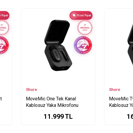
 Fiyat
Özel Fiyat
İJİNAL
ORİJİNAL
ÜRÜN
ÜRÜN
Shure
Shure
t
MoveMic One Tek Kanal
MoveMic Tw
Kablosuz Yaka Mikrofonu
Kablosuz Y
11.999
TL
1