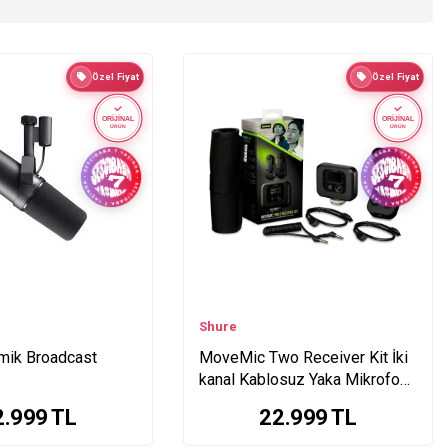
Özel Fiyat
Özel Fiyat
ORİJİNAL
ORİJİNAL
ÜRÜN
ÜRÜN
Shure
ik Broadcast
MoveMic Two Receiver Kit İki
kanal Kablosuz Yaka Mikrofonu
(Alıcı Dahil)
2.999
TL
22.999
TL