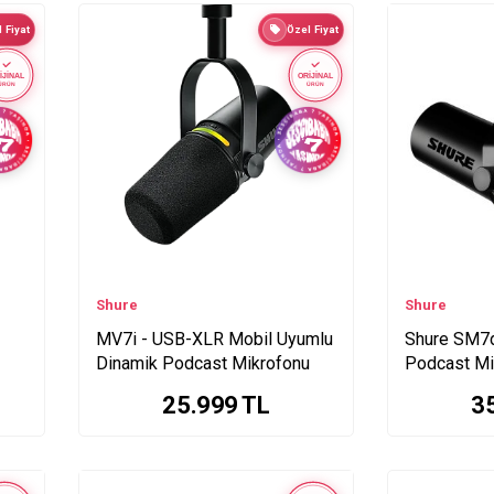
 Fiyat
Özel Fiyat
İJİNAL
ORİJİNAL
ÜRÜN
ÜRÜN
Shure
Shure
MV7i - USB-XLR Mobil Uyumlu
Shure SM7d
Dinamik Podcast Mikrofonu
Podcast Mi
25.999
TL
3