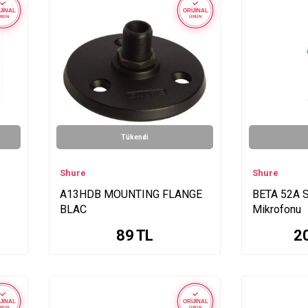
JİNAL
ORİJİNAL
RÜN
ÜRÜN
Tükendi
Shure
Shure
A13HDB MOUNTING FLANGE
BETA 52A S
BLAC
Mikrofonu
89
TL
2
JİNAL
ORİJİNAL
RÜN
ÜRÜN