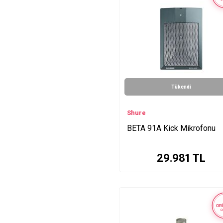
WA310 Series
WH Series
WBH53T Series
MX153T-O-TQG Series
CVL-B-C-TQG Lavalier
Condenser Series
WL Series
Tükendi
SRH240A Series
AD2-B58 Series
Shure
PG58 Series
BETA 91A Kick Mikrofonu
A13HDB Series
ULX2-B58 Series
MV7X Series
29.981
TL
SLX14E-85 Series
SM7dB Series
MoveMic Two Receiver
Series
ORİ
Ü
MoveMic Two İki Series