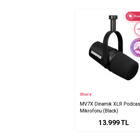
BLX1288E-CVL Series
BLX1288E-P31 Series
Özel
BLX1288E-W85 Series
BLX1288E-SM31 Series
OR
BLX1288E-SM Series
BLX24RE-PG58 Series
BLX24RE-SM58 Series
BLX24RE-B58 Series
BLX14RE-P31 Series
BLX14RE-CVL Series
GLXD14RE-SM35 Series
BLX14RE Series
Shure
GLXD24E-SM58 Series
MV7X Dinamik XLR Podcas
GLXD24E-B58 Series
Mikrofonu (Black)
GLXD14E-85 Series
13.999
TL
GLXD14E-SM35 Series
GLXD16E Series
GLXD24RE-SM58 Series