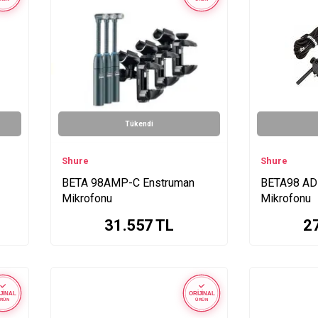
Tükendi
Shure
Shure
BETA 98AMP-C Enstruman
BETA98 AD
Mikrofonu
Mikrofonu
31.557
TL
2
JİNAL
ORİJİNAL
RÜN
ÜRÜN