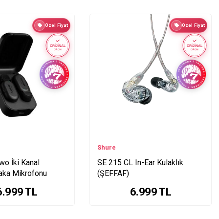
Özel Fiyat
Özel Fiyat
ORİJİNAL
ORİJİNAL
ÜRÜN
ÜRÜN
Shure
o İki Kanal
SE 215 CL In-Ear Kulaklık
aka Mikrofonu
(ŞEFFAF)
6.999
TL
6.999
TL