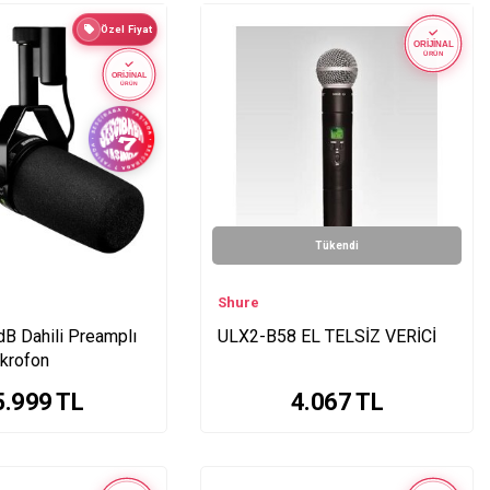
Özel Fiyat
ORİJİNAL
ÜRÜN
ORİJİNAL
ÜRÜN
Tükendi
Shure
B Dahili Preamplı
ULX2-B58 EL TELSİZ VERİCİ
krofon
5.999
TL
4.067
TL