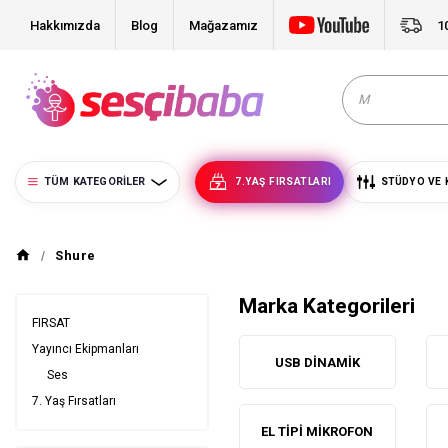
Hakkımızda
Blog
Mağazamız
1
TÜM KATEGORILER
7.YAŞ FIRSATLARI
STÜDYO VE 
Shure
Marka Kategorileri
FIRSAT
Yayıncı Ekipmanları
USB DINAMIK
Ses
7. Yaş Fırsatları
EL TIPI MIKROFON