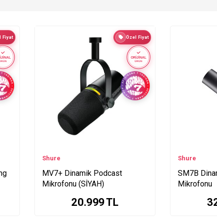
 Fiyat
Özel Fiyat
İJİNAL
ORİJİNAL
ÜRÜN
ÜRÜN
Shure
Shure
ng
MV7+ Dinamik Podcast
SM7B Dinam
Mikrofonu (SİYAH)
Mikrofonu
20.999
TL
3