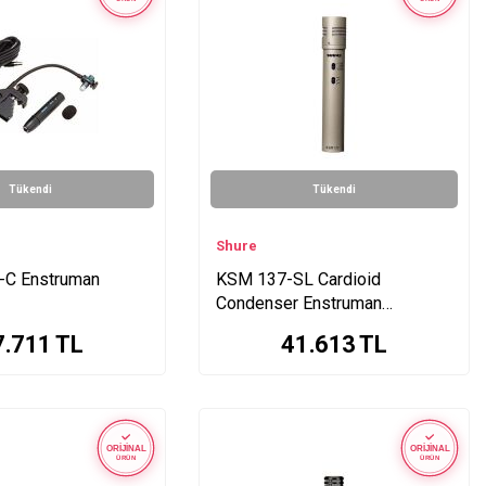
Tükendi
Tükendi
Shure
-C Enstruman
KSM 137-SL Cardioid
Condenser Enstruman
Mikrofonu
7.711
TL
41.613
TL
ORİJİNAL
ORİJİNAL
ÜRÜN
ÜRÜN