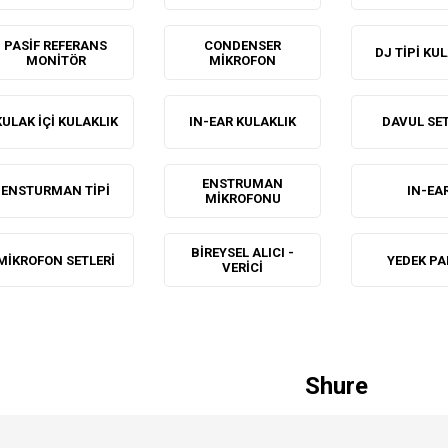
PASIF REFERANS
CONDENSER
DJ TIPI KU
MONITÖR
MIKROFON
KULAK IÇI KULAKLIK
IN-EAR KULAKLIK
DAVUL SET
ENSTRUMAN
ENSTURMAN TIPI
IN-EA
MIKROFONU
BIREYSEL ALICI -
MIKROFON SETLERI
YEDEK P
VERICI
Shure