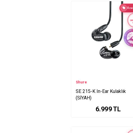
PGA56 Series
Özel
GLXD24RE-SM86 Series
OR
GLXD24RE-B87A Series
BLX14RE-W85 Series
SB Series
AD2-K9B Series
BETA Series
ULXD14E-SM35 Series
QLXD24E-B58 Series
QLXD14E-SM35 Series
Shure
QLXD14E-85 Series
SE 215-K In-Ear Kulaklık
ULXD14E-SET Series
(SİYAH)
QLXD4E Series
QLXD1 Series
6.999
TL
QLXD14E-93 Series
PGA58-BTS Series
ULXD14E-85 Series