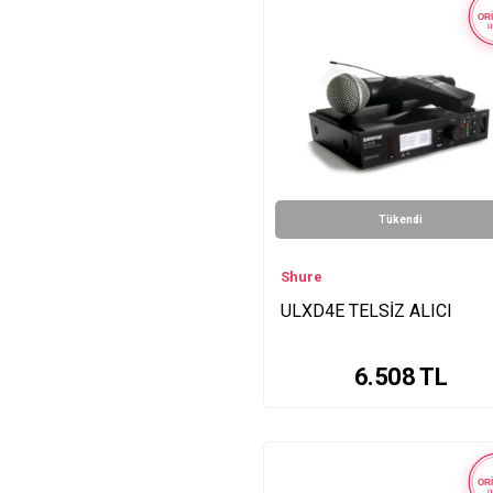
ULXD24E-SM58 Series
ORİ
Ü
ULXD24E-B58 Series
SLX Series
ULXD24E-K9B Series
ULXD24E-K8B Series
QLXD14E-SET Series
ULXD24E-B87A Series
MV7+ Series
Tükendi
SM Series
KSM Series
Shure
MV7 Series
ULXD4E TELSİZ ALICI
PSM Series
MX Series
6.508
TL
Super Series
QLXD24E-SM58 Series
SLX14E-WH20 Series
GLXD14RE-93 Series
ORİ
Ü