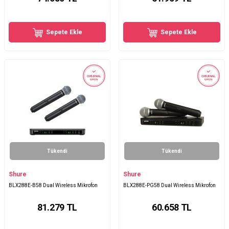
Sepete Ekle
Sepete Ekle
ORİJİNAL
ORİJİNAL
ÜRÜN
ÜRÜN
Tükendi
Tükendi
Shure
Shure
BLX288E-B58 Dual Wireless Mikrofon
BLX288E-PG58 Dual Wireless Mikrofon
81.279
TL
60.658
TL