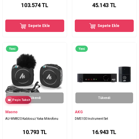
103.574
TL
45.143
TL
Sepete Ekle
Sepete Ekle
Yeni
Yeni
Tükendi
Tükendi
Peşin Taksit
Maono
AKG
AU-WM820 Kablosuz Yaka Mikrofonu
DMS100 Instrument Set
10.793
TL
16.943
TL