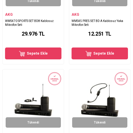
Tükendi
Tükendi
AKG
AKG
WMS470 SPORTS SET BD8 Kablosuz
WMS45 PRES.SET BD A Kablosuz Yaka
Mikrofon Seti
Mikrofon Seti
29.976
TL
12.251
TL
Sepete Ekle
Sepete Ekle
ORİJİNAL
ORİJİNAL
ÜRÜN
ÜRÜN
Tükendi
Tükendi