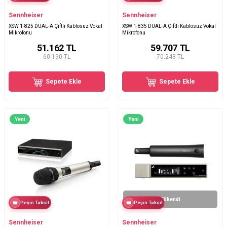
Sennheiser
Sennheiser
XSW 1-825 DUAL-A Çiftli Kablosuz Vokal
XSW 1-835 DUAL-A Çiftli Kablosuz Vokal
Mikrofonu
Mikrofonu
51.162
TL
59.707
TL
60.190 TL
70.243 TL
Sepete Ekle
Sepete Ekle
Yeni
Yeni
Tükendi
Peşin Taksit
Peşin Taksit
Sennheiser
Sennheiser