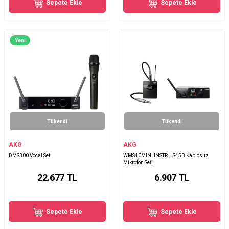
Sepete Ekle
Sepete Ekle
Yeni
Tükendi
Tükendi
AKG
AKG
DMS300 Vocal Set
WMS40MINI INSTR.US45B Kablosuz
Mikrofon Seti
22.677
TL
6.907
TL
Sepete Ekle
Sepete Ekle