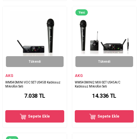
Yeni
Tükendi
Tükendi
AKG
AKG
WMS40MINI VOC SET US45B Kablosuz
WMS40MINI2 MIX-SET US45A/C
Mikrofon Seti
Kablosuz Mikrofon Seti
7.038
TL
14.336
TL
Sepete Ekle
Sepete Ekle