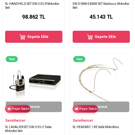
SL HANDHELD SET DW-3 EU R Mikrofon
EW-D SKM-S BASE SET Kablosuz Mikrofon
Seti
Seti
98.862
TL
45.143
TL
Sepete Ekle
Sepete Ekle
Yeni
Yeni
Tükendi
Tükendi
Peşin Taksit
Peşin Taksit
Sennheiser
Sennheiser
SL LAVALIER SET DW-3-EU C Yaka
SL HEADMIC 1 BE Kafa Mikrofonu
Mikrofon Seti