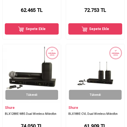
62.465
TL
72.753
TL
Sepete Ekle
Sepete Ekle
ORİJİNAL
ORİJİNAL
ÜRÜN
ÜRÜN
Tükendi
Tükendi
Shure
Shure
BLX1288E-W85 Dual Wireless Mikrofon
BLX188E-CVL Dual Wireless Mikrofon
74.050
TL
61.909
TL