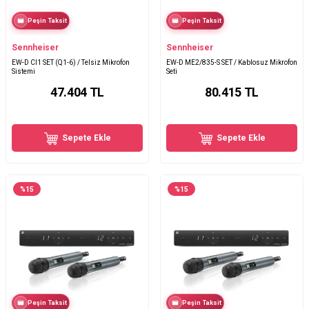
Peşin Taksit
Peşin Taksit
Sennheiser
Sennheiser
EW-D CI1 SET (Q1-6) / Telsiz Mikrofon
EW-D ME2/835-S SET / Kablosuz Mikrofon
Sistemi
Seti
47.404
TL
80.415
TL
Sepete Ekle
Sepete Ekle
%
15
%
15
Peşin Taksit
Peşin Taksit