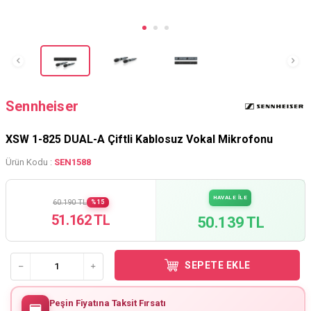
Sennheiser
XSW 1-825 DUAL-A Çiftli Kablosuz Vokal Mikrofonu
Ürün Kodu :
SEN1588
HAVALE İLE
60.190 TL
%15
51.162 TL
50.139 TL
SEPETE EKLE
Peşin Fiyatına Taksit Fırsatı