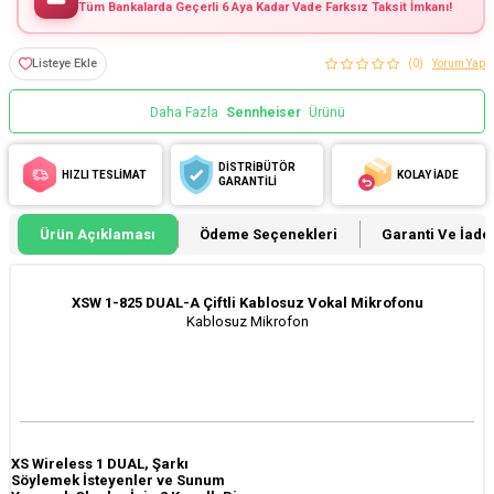
Tüm Bankalarda Geçerli 6 Aya Kadar Vade Farksız Taksit İmkanı!
Listeye Ekle
(0)
Yorum Yap
Daha Fazla
Sennheiser
Ürünü
DİSTRİBÜTÖR
HIZLI TESLİMAT
KOLAY İADE
GARANTİLİ
Ürün Açıklaması
Ödeme Seçenekleri
Garanti Ve İade 
XSW 1-825 DUAL-A Çiftli Kablosuz Vokal Mikrofonu
Kablosuz Mikrofon
XS Wireless 1 DUAL, Şarkı
Söylemek İsteyenler ve Sunum