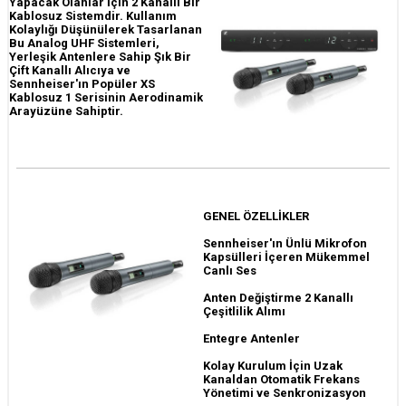
Yapacak Olanlar İçin 2 Kanallı Bir
Kablosuz Sistemdir. Kullanım
Kolaylığı Düşünülerek Tasarlanan
Bu Analog UHF Sistemleri,
Yerleşik Antenlere Sahip Şık Bir
Çift Kanallı Alıcıya ve
Sennheiser'ın Popüler XS
Kablosuz 1 Serisinin Aerodinamik
Arayüzüne Sahiptir.
GENEL ÖZELLİKLER
Sennheiser'ın Ünlü Mikrofon
Kapsülleri İçeren Mükemmel
Canlı Ses
Anten Değiştirme 2 Kanallı
Çeşitlilik Alımı
Entegre Antenler
Kolay Kurulum İçin Uzak
Kanaldan Otomatik Frekans
Yönetimi ve Senkronizasyon