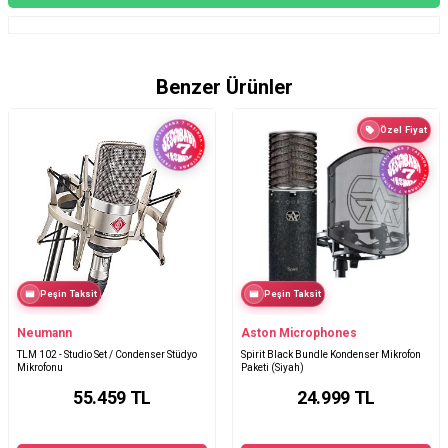
Benzer Ürünler
Özel Fiyat
Peşin Taksit
Peşin Taksit
Neumann
Aston Microphones
TLM 102 - Studio Set / Condenser Stüdyo
Spirit Black Bundle Kondenser Mikrofon
Mikrofonu
Paketi (Siyah)
55.459
TL
24.999
TL