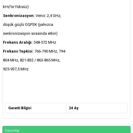
kHz'te Yüksüz)
Senkronizasyon:
Verici: 2,4 GHz,
düşük güçlü OQPSK (yalnızca
senkronizasyon sırasında etkin)
Frekans Aralığı:
548-572 MHz
Frekans Tepkisi:
766-790 MHz, 794-
804 MHz, 821-832 / 863-865 MHz,
925-937,5 MHz
Garanti Bilgisi
24 Ay
Yorumlar