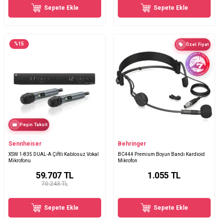
Sepete Ekle
Sepete Ekle
%
15
Özel Fiyat
Peşin Taksit
Sennheiser
Behringer
XSW 1-835 DUAL-A Çiftli Kablosuz Vokal
BC444 Premium Boyun Bandı Kardioid
Mikrofonu
Mikrofon
59.707
TL
1.055
TL
70.243 TL
Sepete Ekle
Sepete Ekle