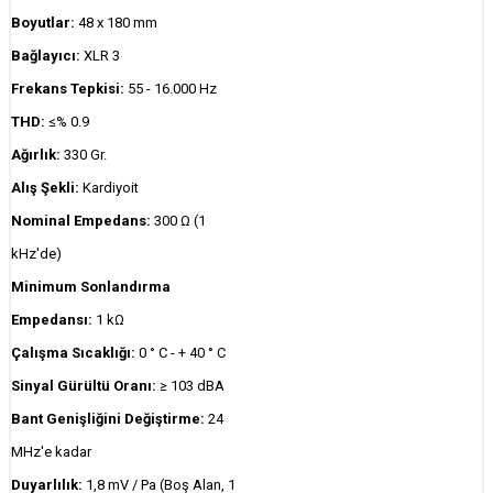
Boyutlar:
48 x 180 mm
Bağlayıcı:
XLR 3
Frekans Tepkisi:
55 - 16.000 Hz
THD:
≤% 0.9
Ağırlık:
330 Gr.
Alış Şekli:
Kardiyoit
Nominal Empedans:
300 Ω (1
kHz'de)
Minimum Sonlandırma
Empedansı:
1 kΩ
Çalışma Sıcaklığı:
0 ° C - + 40 ° C
Sinyal Gürültü Oranı:
≥ 103 dBA
Bant Genişliğini Değiştirme:
24
MHz'e kadar
Duyarlılık:
1,8 mV / Pa (Boş Alan, 1