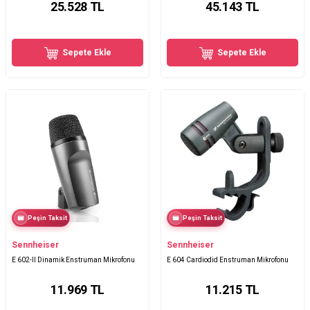
25.528
TL
45.143
TL
Sepete Ekle
Sepete Ekle
Peşin Taksit
Peşin Taksit
Sennheiser
Sennheiser
E 602-II Dinamik Enstruman Mikrofonu
E 604 Cardiodid Enstruman Mikrofonu
11.969
TL
11.215
TL