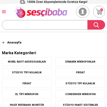
1000₺ Üzeri Alışverişlerinizde Ücretsiz Kargo!
0
Anasayfa
Marka Kategorileri
MOBIL KAYIT AKSESSUARLARI
DINAMIK MIKROFONLAR
STÜDYO TIPI KULAKLIK
FIRSAT
FIRSAT
STÜDYO TIPI KULAKLIK
EL TIPI MIKROFON
CONDENSER MIKROFON
PASIF REFERANS MONITÖR
STÜDYO PAKET SISTEMLER