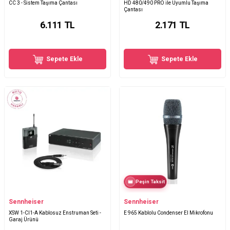
CC 3 - Sistem Taşıma Çantası
HD 480/490 PRO ile Uyumlu Taşıma
Çantası
6.111
TL
2.171
TL
Sepete Ekle
Sepete Ekle
Peşin Taksit
Sennheiser
Sennheiser
XSW 1-CI1-A Kablosuz Enstruman Seti -
E 965 Kablolu Condenser El Mikrofonu
Garaj Ürünü