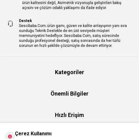
ürün kalitesini değil, Asimetrik vizyonuyla geliştirilen bakış
açısını ve çözüm odaklı yaklaşımı da ifade ediyor.
Destek
Sescibaba.Com; ürün gamı, güven ve kalite anlayışının yanı sıra
sunduğu Teknik Destekle de en üst seviyede müşteri
memnuniyetini hedefliyor. Sescibaba.Com, satış sürecinde
sunduğu profesyonel desteği, satış sonrasında da her türlü
sorunun en hızlı şekilde çözümüyle de devam ettiriyor.
Kategoriler
Önemli Bilgiler
Hızlı Erişim
Çerez Kullanımı
Üye