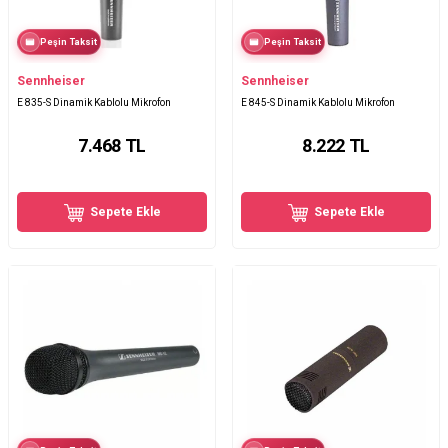
Peşin Taksit
Peşin Taksit
Sennheiser
Sennheiser
E 835-S Dinamik Kablolu Mikrofon
E 845-S Dinamik Kablolu Mikrofon
7.468
TL
8.222
TL
Sepete Ekle
Sepete Ekle