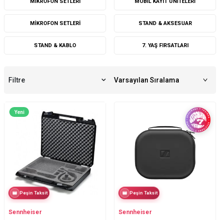
MIKROFON SETLERI
MOBIL KAYIT ÜNITELERI
MIKROFON SETLERI
STAND & AKSESUAR
STAND & KABLO
7. YAŞ FIRSATLARI
Filtre
Yeni
Peşin Taksit
Peşin Taksit
Sennheiser
Sennheiser