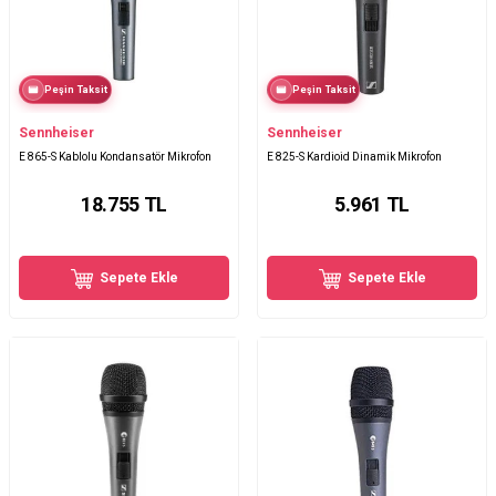
Peşin Taksit
Peşin Taksit
Sennheiser
Sennheiser
E 865-S Kablolu Kondansatör Mikrofon
E 825-S Kardioid Dinamik Mikrofon
18.755
TL
5.961
TL
Sepete Ekle
Sepete Ekle