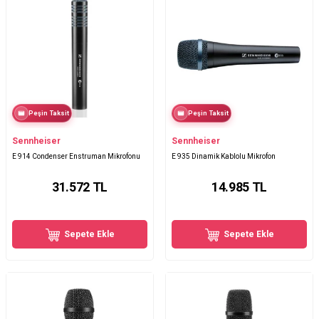
Peşin Taksit
Peşin Taksit
Sennheiser
Sennheiser
E 914 Condenser Enstruman Mikrofonu
E 935 Dinamik Kablolu Mikrofon
31.572
TL
14.985
TL
Sepete Ekle
Sepete Ekle