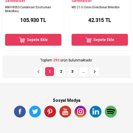
Sennheiser
Sennheiser
MKH 8050 Condenser Enstruman
MD 21 U Omni-Directional Mikrofon
Mikrofonu
105.930
TL
42.315
TL
Sepete Ekle
Sepete Ekle
Toplam
293
ürün bulunmaktadır.
1
2
3
…
Sosyal Medya