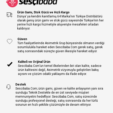
Ürün Gamı, Stok Gücü ve Hızlı Kargo
Dünya’ ya kendini kanıtlamış 64 Marka’nın Türkiye Distribütörü
olarak geniş ürün gamı ve stok gücü sayesinde Türkiye’nin her
yerine hızlı kargo hizmetiyle alışverişte mesafeleri ortadan
kaldırıyor.
Güven
Tüm faaliyetlerinde Asimetrik Grup bünyesinde olmanın verdiği
sorumlulukla hareket eden Sescibaba.Com gerek satış, gerek
satış sonrasındaki süreçte güven ilkesiyle hareket ediyor.
Kaliteli ve Orijinal Ürün
Sescibaba.Com’un temel ilkelerinden biri olan kalite, sadece
ürün kalitesini değil, Asimetrik vizyonuyla geliştirilen bakış
açısını ve çözüm odaklı yaklaşımı da ifade ediyor.
Destek
Sescibaba.Com; ürün gamı, güven ve kalite anlayışının yanı sıra
sunduğu Teknik Destekle de en üst seviyede müşteri
memnuniyetini hedefliyor. Sescibaba.Com, satış sürecinde
sunduğu profesyonel desteği, satış sonrasında da her türlü
sorunun en hızlı şekilde çözümüyle de devam ettiriyor.