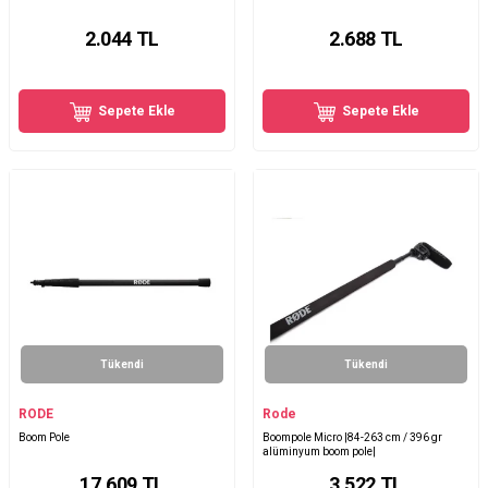
2.044
TL
2.688
TL
Sepete Ekle
Sepete Ekle
Tükendi
Tükendi
RODE
Rode
Boom Pole
Boompole Micro |84-263 cm / 396 gr
alüminyum boom pole|
17.609
TL
3.522
TL