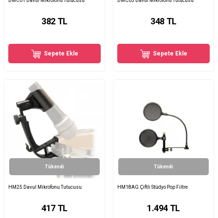
DMC01 Davul Mikrofonu Tutucusu
DMC03 Davul Mikrofonu Tutucusu
382
TL
348
TL
Sepete Ekle
Sepete Ekle
Tükendi
Tükendi
HM25 Davul Mikrofonu Tutucusu
HM18AG Çiftli Stüdyo Pop Filtre
417
TL
1.494
TL