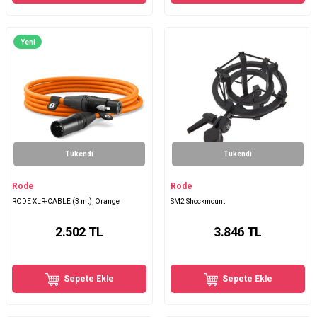
Yeni
Tükendi
Tükendi
Rode
Rode
RODE XLR-CABLE (3 mt), Orange
SM2 Shockmount
2.502
TL
3.846
TL
Sepete Ekle
Sepete Ekle