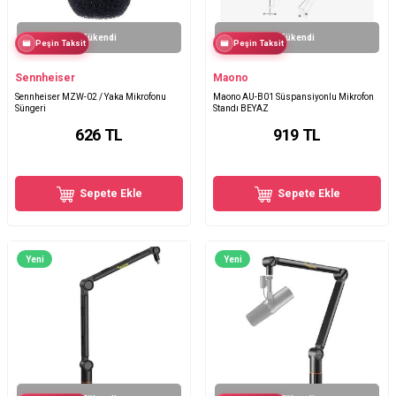
Tükendi
Tükendi
Peşin Taksit
Peşin Taksit
Sennheiser
Maono
Sennheiser MZW-02 / Yaka Mikrofonu
Maono AU-B01 Süspansiyonlu Mikrofon
Süngeri
Standı BEYAZ
626
TL
919
TL
Sepete Ekle
Sepete Ekle
Yeni
Yeni