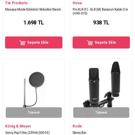
Tie Products
Hosa
Masaya Monte Edilebilir Mikrofon Standı
Pro XLR (F) - XLR (M) Balanslı Kablo 3 m
(HXX-010)
1.698
TL
938
TL
Sepete Ekle
Sepete Ekle
Tükendi
Tükendi
König & Meyer
Rode
Geniş Pop Filtre (23966-000-55)
Stereo Bar