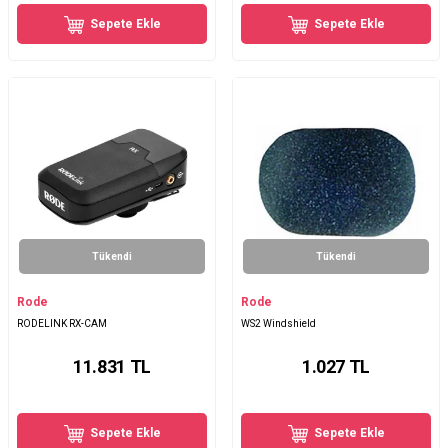
Sepete Ekle
Sepete Ekle
Tükendi
Tükendi
Rode
Rode
RODELINK RX-CAM
WS2 Windshield
11.831
TL
1.027
TL
Sepete Ekle
Sepete Ekle