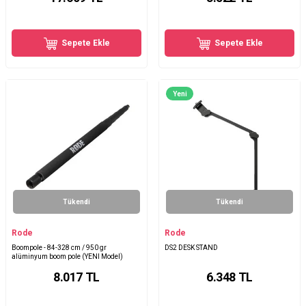
Sepete Ekle
Sepete Ekle
Yeni
Tükendi
Tükendi
Rode
Rode
Boompole - 84-328 cm / 950 gr
DS2 DESK STAND
alüminyum boom pole (YENI Model)
8.017
TL
6.348
TL