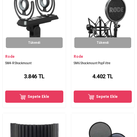
Tükendi
Tükendi
Rode
Rode
SM4-R Shockmount
SM6 Shockmount PopFiltre
3.846
TL
4.402
TL
Sepete Ekle
Sepete Ekle