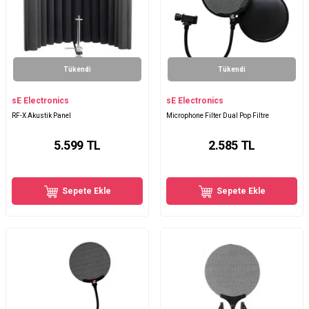
Tükendi
Tükendi
sE Electronics
sE Electronics
RF-X Akustik Panel
Microphone Filter Dual Pop Filtre
5.599
TL
2.585
TL
Sepete Ekle
Sepete Ekle