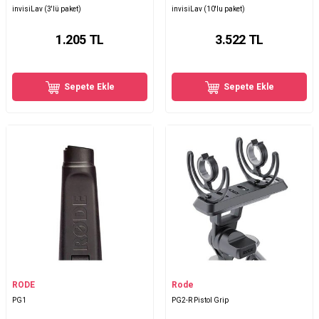
invisiLav (3'lü paket)
invisiLav (10'lu paket)
1.205
TL
3.522
TL
Sepete Ekle
Sepete Ekle
RODE
Rode
PG1
PG2-R Pistol Grip