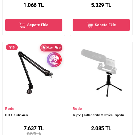
1.066
TL
5.329
TL
Sepete Ekle
Sepete Ekle
%
15
Özel Fiyat
Rode
Rode
PSA1 Studio Arm
Tripod | Katlanabilir Mikrofon Tripodu
7.637
TL
2.085
TL
8.978 TL