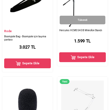
Tükendi
Hercules HCMS 540 B Mikrofon Standı
Rode
Boompole Bag - Boompole için taşıma
çantası
1.599
TL
3.027
TL
Sepete Ekle
Sepete Ekle
Yeni