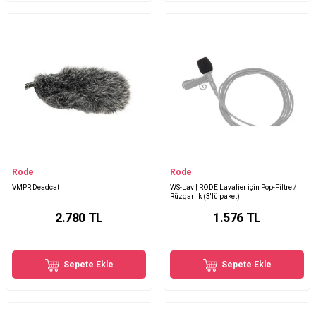
Rode
Rode
VMPR Deadcat
WS-Lav | RODE Lavalier için Pop-Filtre /
Rüzgarlık (3'lü paket)
2.780
TL
1.576
TL
Sepete Ekle
Sepete Ekle