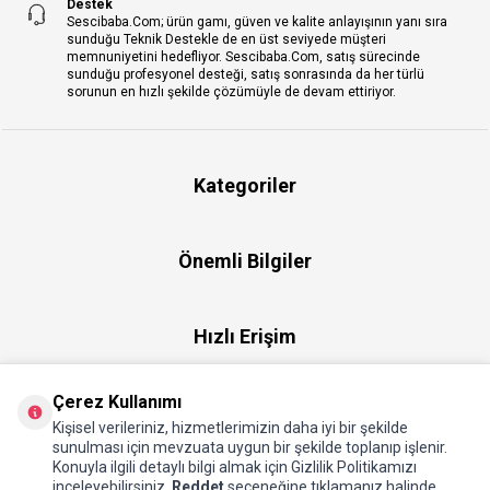
Destek
Sescibaba.Com; ürün gamı, güven ve kalite anlayışının yanı sıra
sunduğu Teknik Destekle de en üst seviyede müşteri
memnuniyetini hedefliyor. Sescibaba.Com, satış sürecinde
sunduğu profesyonel desteği, satış sonrasında da her türlü
sorunun en hızlı şekilde çözümüyle de devam ettiriyor.
Kategoriler
Önemli Bilgiler
Hızlı Erişim
Çerez Kullanımı
Üye
Kişisel verileriniz, hizmetlerimizin daha iyi bir şekilde
sunulması için mevzuata uygun bir şekilde toplanıp işlenir.
Konuyla ilgili detaylı bilgi almak için Gizlilik Politikamızı
Hakkımızda
inceleyebilirsiniz.
Reddet
seçeneğine tıklamanız halinde