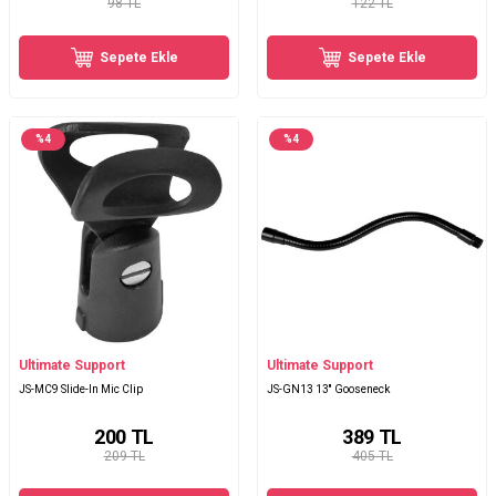
98 TL
122 TL
Sepete Ekle
Sepete Ekle
%
4
%
4
Ultimate Support
Ultimate Support
JS-MC9 Slide-In Mic Clip
JS-GN13 13'' Gooseneck
200
TL
389
TL
209 TL
405 TL