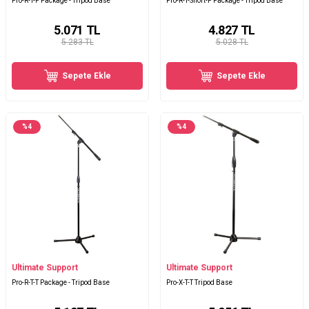
Pro-R-T-F Package - Tripod Base
Pro-R-T-Short-F Package - Tripod Base
5.071
TL
4.827
TL
5.283 TL
5.028 TL
Sepete Ekle
Sepete Ekle
%
4
%
4
Ultimate Support
Ultimate Support
Pro-R-T-T Package - Tripod Base
Pro-X-T-T Tripod Base