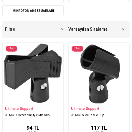
MIKROFON AKSESUARLARI
Filtre
%
4
%
4
Ultimate Support
Ultimate Support
JS-MC1 Clothespin Style Mic Clip
JS-MC3 Slide-In Mic Clip
94
TL
117
TL