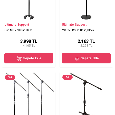
Ultimate Support
Ultimate Support
Live-MC-77B One-Hand
MC-05B Round Base, Black
3.998
TL
2.163
TL
4.165 TL
2.253 TL
Sepete Ekle
Sepete Ekle
%
4
%
4