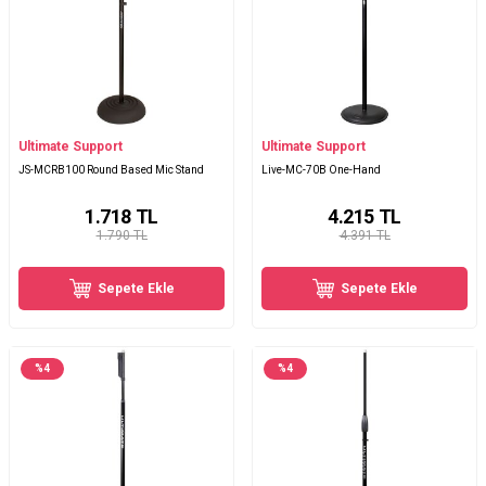
Ultimate Support
Ultimate Support
JS-MCRB100 Round Based Mic Stand
Live-MC-70B One-Hand
1.718
TL
4.215
TL
1.790 TL
4.391 TL
Sepete Ekle
Sepete Ekle
%
4
%
4