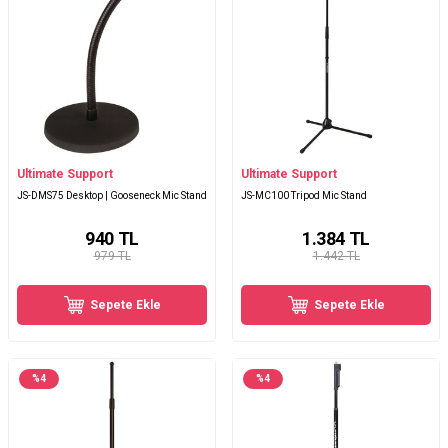
Ultimate Support
Ultimate Support
JS-DMS75 Desktop | Gooseneck Mic Stand
JS-MC100 Tripod Mic Stand
940
TL
1.384
TL
979 TL
1.442 TL
Sepete Ekle
Sepete Ekle
%
4
%
4