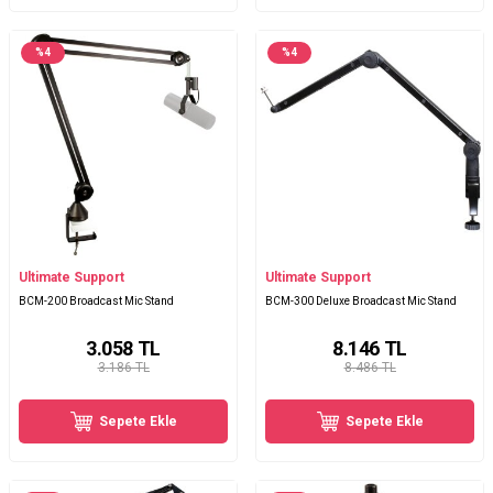
%
4
%
4
Ultimate Support
Ultimate Support
BCM-200 Broadcast Mic Stand
BCM-300 Deluxe Broadcast Mic Stand
3.058
TL
8.146
TL
3.186 TL
8.486 TL
Sepete Ekle
Sepete Ekle