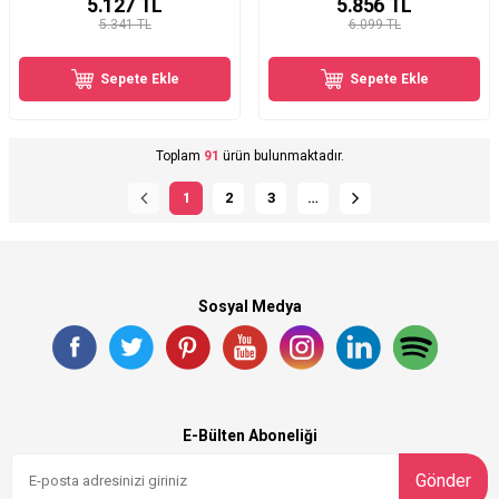
5.127
TL
5.856
TL
5.341 TL
6.099 TL
Sepete Ekle
Sepete Ekle
Toplam
91
ürün bulunmaktadır.
1
2
3
…
Sosyal Medya
E-Bülten Aboneliği
Gönder