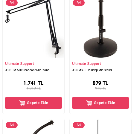
%
4
%
4
Ultimate Support
Ultimate Support
JS-BCM-50 Broadcast Mic Stand
JS-DMS50 Desktop Mic Stand
1.741
TL
879
TL
1.813 TL
915 TL
Sepete Ekle
Sepete Ekle
%
4
%
4