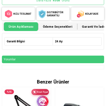
Daha Fazla
Rode
Ürünü
DİSTRİBÜTÖR
HIZLI TESLİMAT
KOLAY İADE
GARANTİLİ
Ürün Açıklaması
Ödeme Seçenekleri
Garanti Ve İade 
Garanti Bilgisi
24 Ay
Yorumlar
Benzer Ürünler
%
15
Özel Fiyat