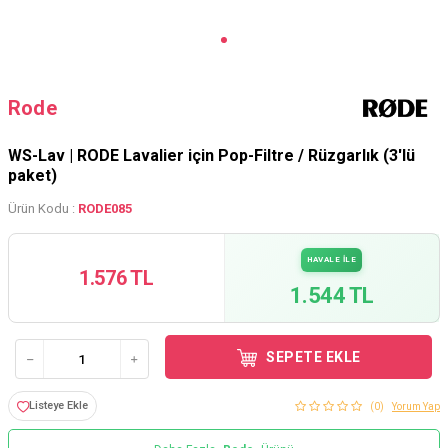
Rode
WS-Lav | RODE Lavalier için Pop-Filtre / Rüzgarlık (3'lü
paket)
Ürün Kodu :
RODE085
HAVALE İLE
1.576 TL
1.544 TL
SEPETE EKLE
Listeye Ekle
(0)
Yorum Yap