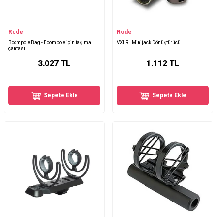
Rode
Rode
Boompole Bag - Boompole için taşıma
VXLR | Minijack Dönüştürücü
çantası
3.027
TL
1.112
TL
Sepete Ekle
Sepete Ekle