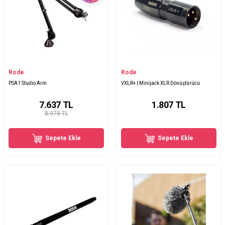
Rode
Rode
PSA1 Studio Arm
VXLR+ | Minijack XLR Dönüştürücü
7.637
TL
1.807
TL
8.978 TL
Sepete Ekle
Sepete Ekle