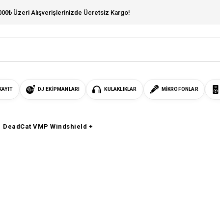
000₺ Üzeri Alışverişlerinizde Ücretsiz Kargo!
KAYIT
DJ EKIPMANLARI
KULAKLIKLAR
MIKROFONLAR
DeadCat VMP Windshield +