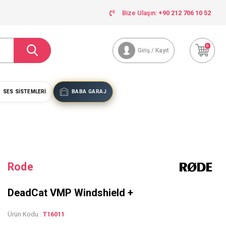
Bize Ulaşın:
+90 212 706 10 52
0
Giriş / Kayıt
SES SISTEMLERI
BABA GARAJ
Rode
DeadCat VMP Windshield +
Ürün Kodu :
T16011