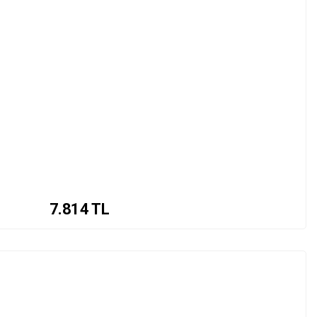
7.814
TL