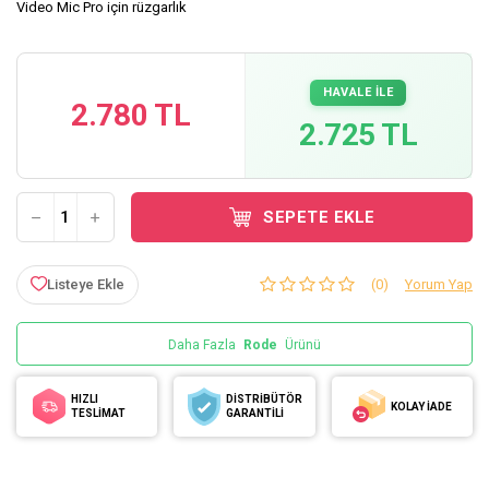
Video Mic Pro için rüzgarlık
HAVALE İLE
2.780 TL
2.725 TL
SEPETE EKLE
Listeye Ekle
(0)
Yorum Yap
Daha Fazla
Rode
Ürünü
HIZLI
DİSTRİBÜTÖR
KOLAY İADE
TESLİMAT
GARANTİLİ