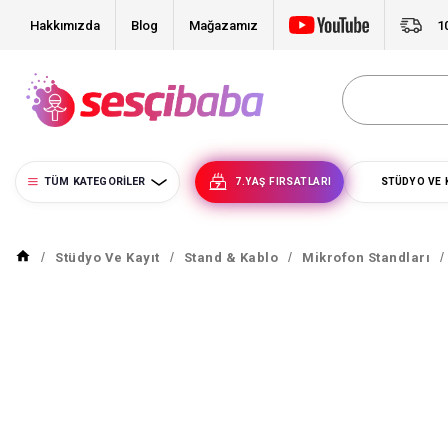
Hakkımızda
Blog
Mağazamız
1
TÜM KATEGORILER
7.YAŞ FIRSATLARI
STÜDYO VE 
Stüdyo Ve Kayıt
Stand & Kablo
Mikrofon Standları