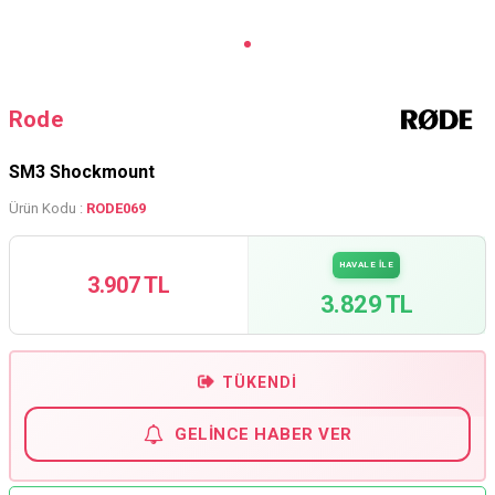
Rode
SM3 Shockmount
Ürün Kodu :
RODE069
HAVALE İLE
3.907 TL
3.829 TL
TÜKENDI
GELINCE HABER VER