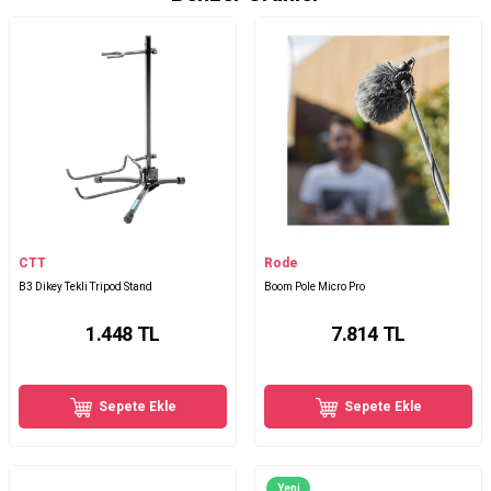
CTT
Rode
B3 Dikey Tekli Tripod Stand
Boom Pole Micro Pro
1.448
TL
7.814
TL
Sepete Ekle
Sepete Ekle
Yeni