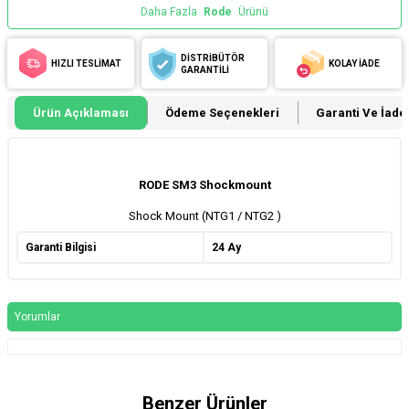
Daha Fazla
Rode
Ürünü
DİSTRİBÜTÖR
HIZLI TESLİMAT
KOLAY İADE
GARANTİLİ
Ürün Açıklaması
Ödeme Seçenekleri
Garanti Ve İade 
RODE SM3 Shockmount
Shock Mount (NTG1 / NTG2 )
Garanti Bilgisi
24 Ay
Yorumlar
Benzer Ürünler