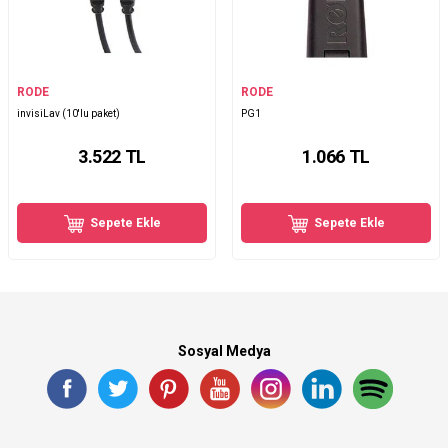
RODE
RODE
invisiLav (10'lu paket)
PG1
3.522
TL
1.066
TL
Sepete Ekle
Sepete Ekle
Sosyal Medya