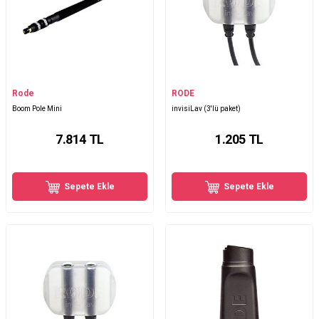
Rode
RODE
Boom Pole Mini
invisiLav (3'lü paket)
7.814
TL
1.205
TL
Sepete Ekle
Sepete Ekle