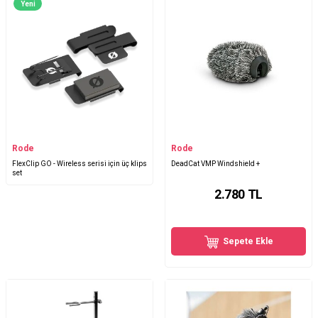
Yeni
Rode
Rode
FlexClip GO - Wireless serisi için üç klips
DeadCat VMP Windshield +
set
2.780
TL
Sepete Ekle