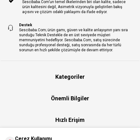
Sescibaba.Com’un temel ilkelerinden biri olan kalite, sadece
ürün kalitesini değil, Asimetrik vizyonuyla geliştirilen bakış
açısını ve çözüm odaklı yaklaşımı da ifade ediyor.
Destek
Sescibaba.Com; ürün gamı, güven ve kalite anlayışının yanı sıra
sunduğu Teknik Destekle de en üst seviyede müşteri
memnuniyetini hedefliyor. Sescibaba.Com, satış sürecinde
sunduğu profesyonel desteği, satış sonrasında da her türlü
sorunun en hızlı şekilde çözümüyle de devam ettiriyor.
Kategoriler
Önemli Bilgiler
Hızlı Erişim
Çerez Kullanımı