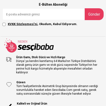
E-Bülten Aboneliği
Gönder
KVKK Sözleşmesi'ni
, Okudum, Kabul Ediyorum.
Ürün Gamı, Stok Gücü ve Hızlı Kargo
Dünya’ ya kendini kanıtlamış 64 Marka’nın Türkiye Distribütörü
olarak geniş ürün gamı ve stok gücü sayesinde Türkiye’nin her
yerine hızlı kargo hizmetiyle alışverişte mesafeleri ortadan
kaldırıyor.
Güven
Tüm faaliyetlerinde Asimetrik Grup bünyesinde olmanın verdiği
sorumlulukla hareket eden Sescibaba.Com gerek satış, gerek
satış sonrasındaki süreçte güven ilkesiyle hareket ediyor.
Kaliteli ve Orijinal Ürün