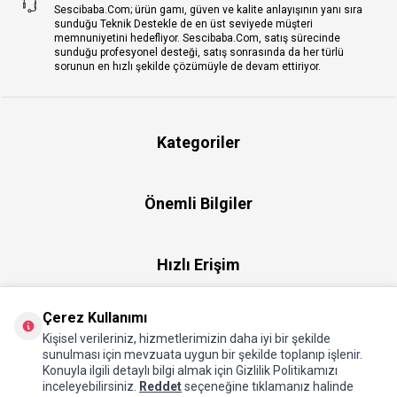
Sescibaba.Com; ürün gamı, güven ve kalite anlayışının yanı sıra
sunduğu Teknik Destekle de en üst seviyede müşteri
memnuniyetini hedefliyor. Sescibaba.Com, satış sürecinde
sunduğu profesyonel desteği, satış sonrasında da her türlü
sorunun en hızlı şekilde çözümüyle de devam ettiriyor.
Kategoriler
Önemli Bilgiler
Hızlı Erişim
Çerez Kullanımı
Üye
Kişisel verileriniz, hizmetlerimizin daha iyi bir şekilde
sunulması için mevzuata uygun bir şekilde toplanıp işlenir.
Konuyla ilgili detaylı bilgi almak için Gizlilik Politikamızı
Hakkımızda
inceleyebilirsiniz.
Reddet
seçeneğine tıklamanız halinde