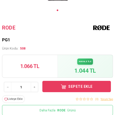
RODE
PG1
Ürün Kodu :
508
HAVALE İLE
1.066 TL
1.044 TL
SEPETE EKLE
Listeye Ekle
(0)
Yorum Yap
Daha Fazla
RODE
Ürünü