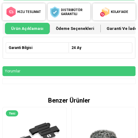
DİSTRİBÜTÖR
HIZLI TESLİMAT
KOLAY İADE
GARANTİLİ
Ürün Açıklaması
Ödeme Seçenekleri
Garanti Ve İade 
Garanti Bilgisi
24 Ay
Yorumlar
Benzer Ürünler
Yeni