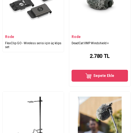
Rode
Rode
FlexClip GO - Wireless serisi için üç klips
DeadCat VMP Windshield +
set
2.780
TL
Sepete Ekle