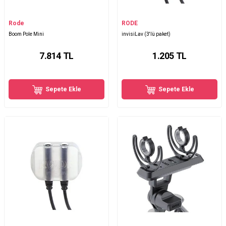
Rode
RODE
Boom Pole Mini
invisiLav (3'lü paket)
7.814
TL
1.205
TL
Sepete Ekle
Sepete Ekle