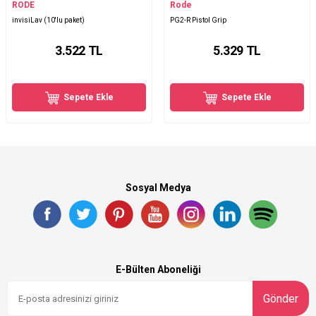
RODE
Rode
invisiLav (10'lu paket)
PG2-R Pistol Grip
3.522
TL
5.329
TL
Sepete Ekle
Sepete Ekle
Sosyal Medya
E-Bülten Aboneliği
Gönder