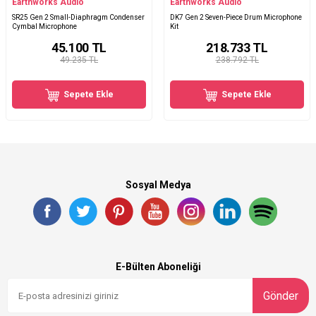
Earthworks Audio
Earthworks Audio
SR25 Gen 2 Small-Diaphragm Condenser
DK7 Gen 2 Seven-Piece Drum Microphone
Cymbal Microphone
Kit
45.100
TL
218.733
TL
49.235 TL
238.792 TL
Sepete Ekle
Sepete Ekle
Sosyal Medya
E-Bülten Aboneliği
Gönder