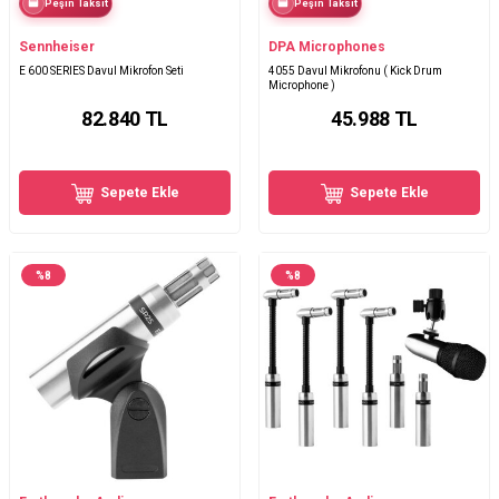
Peşin Taksit
Peşin Taksit
Sennheiser
DPA Microphones
E 600 SERIES Davul Mikrofon Seti
4055 Davul Mikrofonu ( Kick Drum
Microphone )
82.840
TL
45.988
TL
Sepete Ekle
Sepete Ekle
%
8
%
8