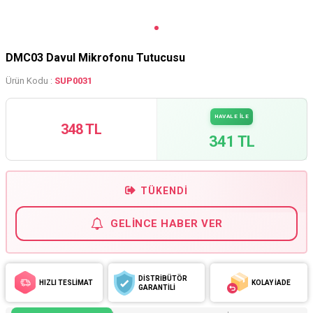
DMC03 Davul Mikrofonu Tutucusu
Ürün Kodu :
SUP0031
HAVALE İLE
348 TL
341 TL
TÜKENDI
GELINCE HABER VER
DİSTRİBÜTÖR
HIZLI TESLİMAT
KOLAY İADE
GARANTİLİ