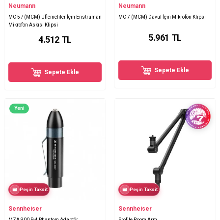
Neumann
Neumann
MC 5 / (MCM) Üflemeliler İçin Enstrüman
MC 7 (MCM) Davul İçin Mikrofon Klipsi
Mikrofon Askısı Klipsi
5.961
TL
4.512
TL
Sepete Ekle
Sepete Ekle
Yeni
Peşin Taksit
Peşin Taksit
Sennheiser
Sennheiser
MZA 900 P-4 Phantom Adaptör
Profile Boom Arm