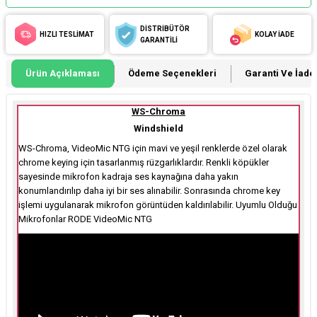
DİSTRİBÜTÖR
HIZLI TESLİMAT
KOLAY İADE
GARANTİLİ
Ürün Açıklaması
Ödeme Seçenekleri
Garanti Ve İade 
WS-Chroma
Windshield
WS-Chroma, VideoMic NTG için mavi ve yeşil renklerde özel olarak
chrome keying için tasarlanmış rüzgarlıklardır. Renkli köpükler
sayesinde mikrofon kadraja ses kaynağına daha yakın
konumlandırılıp daha iyi bir ses alınabilir. Sonrasında chrome key
işlemi uygulanarak mikrofon görüntüden kaldırılabilir. Uyumlu Olduğu
Mikrofonlar RODE VideoMic NTG