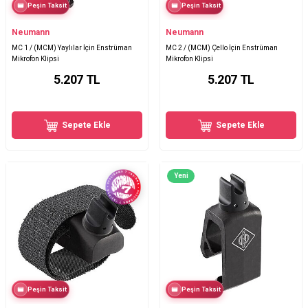
Peşin Taksit
Peşin Taksit
Neumann
Neumann
MC 1 / (MCM) Yaylılar İçin Enstrüman
MC 2 / (MCM) Çello İçin Enstrüman
Mikrofon Klipsi
Mikrofon Klipsi
5.207
TL
5.207
TL
Sepete Ekle
Sepete Ekle
Yeni
Peşin Taksit
Peşin Taksit