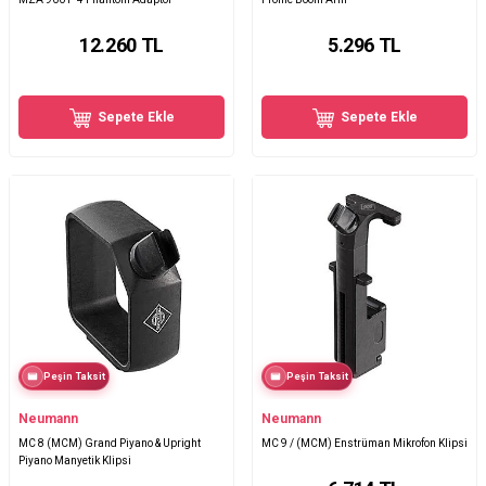
12.260
TL
5.296
TL
Sepete Ekle
Sepete Ekle
Peşin Taksit
Peşin Taksit
Neumann
Neumann
MC 8 (MCM) Grand Piyano & Upright
MC 9 / (MCM) Enstrüman Mikrofon Klipsi
Piyano Manyetik Klipsi