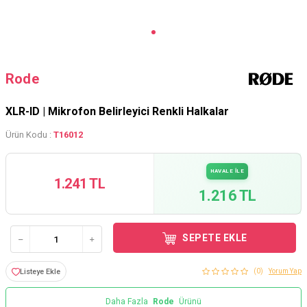
Rode
XLR-ID | Mikrofon Belirleyici Renkli Halkalar
Ürün Kodu :
T16012
HAVALE İLE
1.241 TL
1.216 TL
SEPETE EKLE
Listeye Ekle
(0)
Yorum Yap
Daha Fazla
Rode
Ürünü