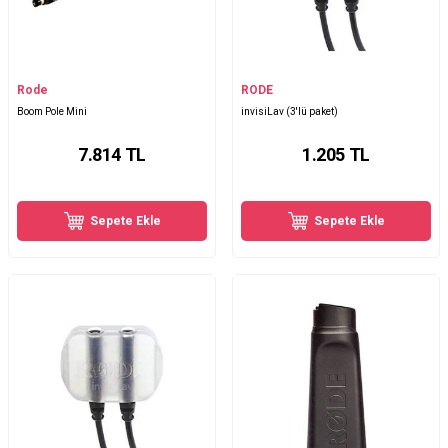
Rode
RODE
Boom Pole Mini
invisiLav (3'lü paket)
7.814
TL
1.205
TL
Sepete Ekle
Sepete Ekle