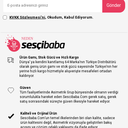
Gönder
KVKK Sözleşmesi'ni
, Okudum, Kabul Ediyorum.
Ürün Gamı, Stok Gücü ve Hızlı Kargo
Dünya’ ya kendini kanıtlamış 64 Marka’nın Türkiye Distribütörü
olarak geniş ürün gamı ve stok gücü sayesinde Türkiye’nin her
yerine hızlı kargo hizmetiyle alışverişte mesafeleri ortadan
kaldırıyor.
Güven
Tüm faaliyetlerinde Asimetrik Grup bünyesinde olmanın verdiği
sorumlulukla hareket eden Sescibaba.Com gerek satış, gerek
satış sonrasındaki süreçte güven ilkesiyle hareket ediyor.
Kaliteli ve Orijinal Ürün
Sescibaba.Com’un temel ilkelerinden biri olan kalite, sadece
ürün kalitesini değil, Asimetrik vizyonuyla geliştirilen bakış
açısını ve çözüm odaklı yaklaşımı da ifade ediyor.