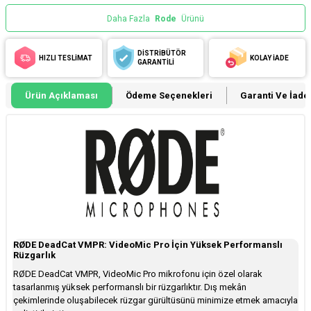
Daha Fazla
Rode
Ürünü
DİSTRİBÜTÖR
HIZLI TESLİMAT
KOLAY İADE
GARANTİLİ
Ürün Açıklaması
Ödeme Seçenekleri
Garanti Ve İade 
RØDE DeadCat VMPR: VideoMic Pro İçin Yüksek Performanslı
Rüzgarlık
RØDE DeadCat VMPR, VideoMic Pro mikrofonu için özel olarak
tasarlanmış yüksek performanslı bir rüzgarlıktır. Dış mekân
çekimlerinde oluşabilecek rüzgar gürültüsünü minimize etmek amacıyla