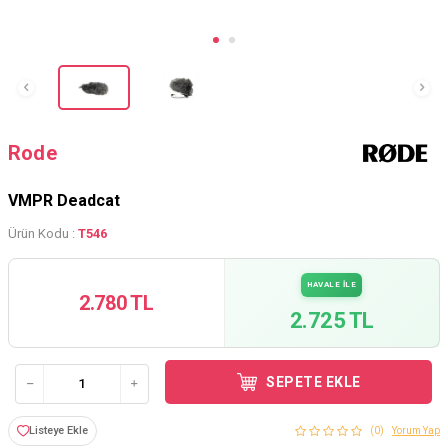
Rode
VMPR Deadcat
Ürün Kodu :
T546
HAVALE İLE
2.780 TL
2.725 TL
SEPETE EKLE
Listeye Ekle
(0)
Yorum Yap