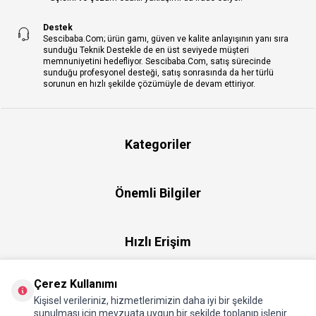
Destek
Sescibaba.Com; ürün gamı, güven ve kalite anlayışının yanı sıra
sunduğu Teknik Destekle de en üst seviyede müşteri
memnuniyetini hedefliyor. Sescibaba.Com, satış sürecinde
sunduğu profesyonel desteği, satış sonrasında da her türlü
sorunun en hızlı şekilde çözümüyle de devam ettiriyor.
Kategoriler
Önemli Bilgiler
Hızlı Erişim
Çerez Kullanımı
Üye
Kişisel verileriniz, hizmetlerimizin daha iyi bir şekilde
sunulması için mevzuata uygun bir şekilde toplanıp işlenir.