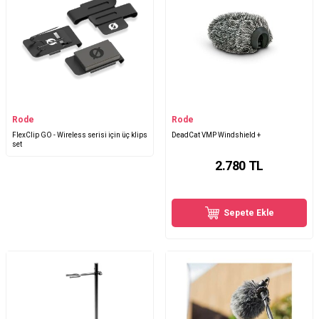
Rode
Rode
FlexClip GO - Wireless serisi için üç klips
DeadCat VMP Windshield +
set
2.780
TL
Sepete Ekle