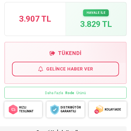
HAVALE İLE
3.907 TL
3.829 TL
TÜKENDI
GELINCE HABER VER
Daha Fazla
Rode
Ürünü
HIZLI
DİSTRİBÜTÖR
KOLAY İADE
TESLİMAT
GARANTİLİ