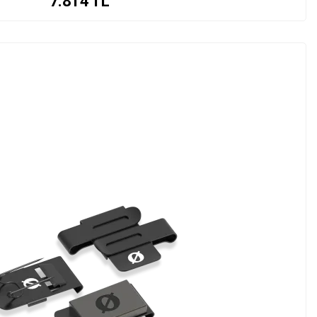
7.814
TL