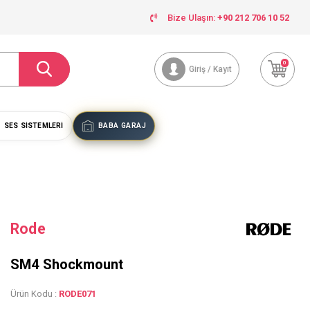
Bize Ulaşın:
+90 212 706 10 52
0
Giriş / Kayıt
SES SISTEMLERI
BABA GARAJ
Rode
SM4 Shockmount
Ürün Kodu :
RODE071