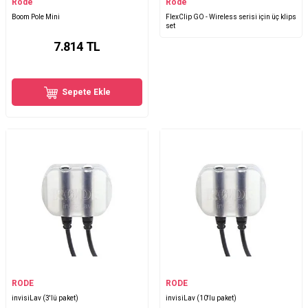
Rode
Rode
Boom Pole Mini
FlexClip GO - Wireless serisi için üç klips
set
7.814
TL
Sepete Ekle
RODE
RODE
invisiLav (3'lü paket)
invisiLav (10'lu paket)