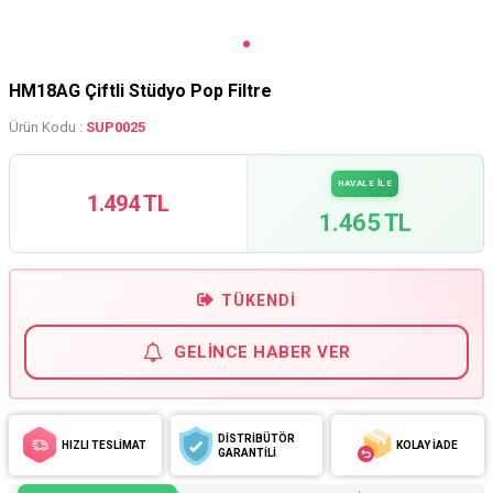
HM18AG Çiftli Stüdyo Pop Filtre
Ürün Kodu :
SUP0025
HAVALE İLE
1.494 TL
1.465 TL
TÜKENDI
GELINCE HABER VER
DİSTRİBÜTÖR
HIZLI TESLİMAT
KOLAY İADE
GARANTİLİ