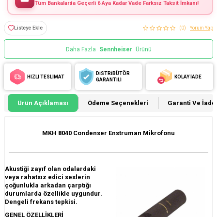
Tüm Bankalarda Geçerli 6 Aya Kadar Vade Farksız Taksit İmkanı!
Listeye Ekle
(0)
Yorum Yap
Daha Fazla
Sennheiser
Ürünü
DİSTRİBÜTÖR
HIZLI TESLİMAT
KOLAY İADE
GARANTİLİ
Ürün Açıklaması
Ödeme Seçenekleri
Garanti Ve İade 
MKH 8040 Condenser Enstruman Mikrofonu
Akustiği zayıf olan odalardaki
veya rahatsız edici seslerin
çoğunlukla arkadan çarptığı
durumlarda özellikle uygundur.
Dengeli frekans tepkisi.
GENEL ÖZELLİKLERİ