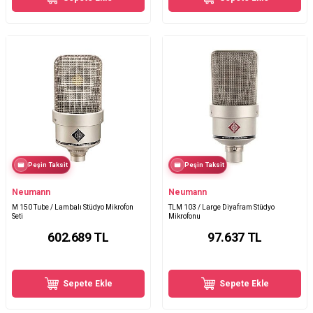
Peşin Taksit
Peşin Taksit
Neumann
Neumann
M 150 Tube / Lambalı Stüdyo Mikrofon
TLM 103 / Large Diyafram Stüdyo
Seti
Mikrofonu
602.689
TL
97.637
TL
Sepete Ekle
Sepete Ekle