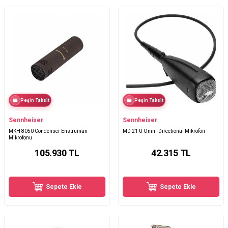
Peşin Taksit
Peşin Taksit
Sennheiser
Sennheiser
MKH 8050 Condenser Enstruman
MD 21 U Omni-Directional Mikrofon
Mikrofonu
105.930
TL
42.315
TL
Sepete Ekle
Sepete Ekle