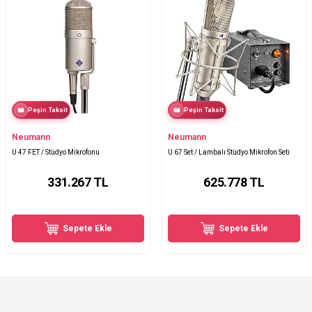
Peşin Taksit
Peşin Taksit
Neumann
Neumann
U 47 FET / Stüdyo Mikrofonu
U 67 Set / Lambalı Stüdyo Mikrofon Seti
331.267
TL
625.778
TL
Sepete Ekle
Sepete Ekle