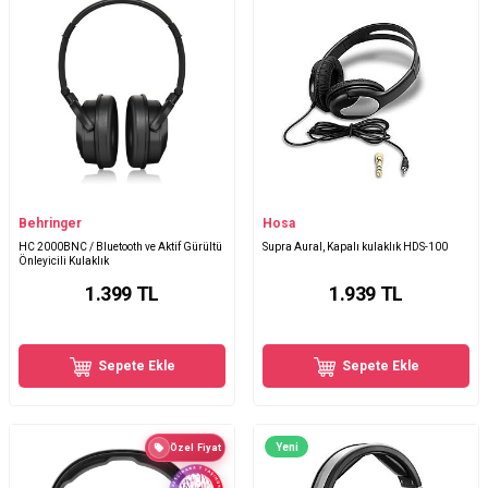
Behringer
Hosa
HC 2000BNC / Bluetooth ve Aktif Gürültü
Supra Aural, Kapalı kulaklık HDS-100
Önleyicili Kulaklık
1.399
TL
1.939
TL
Sepete Ekle
Sepete Ekle
Yeni
Özel Fiyat