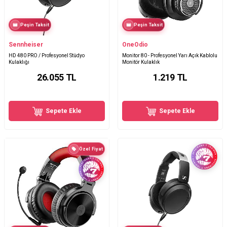
Peşin Taksit
Peşin Taksit
Sennheiser
OneOdio
HD 480 PRO / Profesyonel Stüdyo
Monitor 80 - Profesyonel Yarı Açık Kablolu
Kulaklığı
Monitör Kulaklık
26.055
TL
1.219
TL
Sepete Ekle
Sepete Ekle
Özel Fiyat