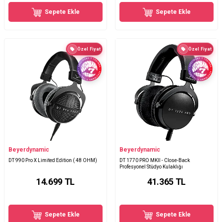
Sepete Ekle
Sepete Ekle
Özel Fiyat
Özel Fiyat
Beyerdynamic
Beyerdynamic
DT 990 Pro X Limited Edition ( 48 OHM)
DT 1770 PRO MKII - Close-Back
Profesyonel Stüdyo Kulaklığı
14.699
TL
41.365
TL
Sepete Ekle
Sepete Ekle