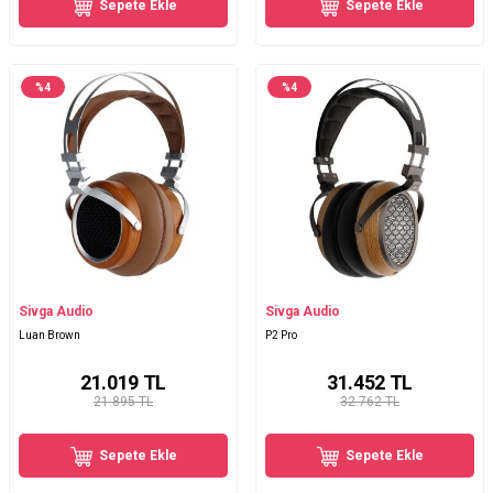
Sepete Ekle
Sepete Ekle
%
4
%
4
Sivga Audio
Sivga Audio
Luan Brown
P2 Pro
21.019
TL
31.452
TL
21.895 TL
32.762 TL
Sepete Ekle
Sepete Ekle