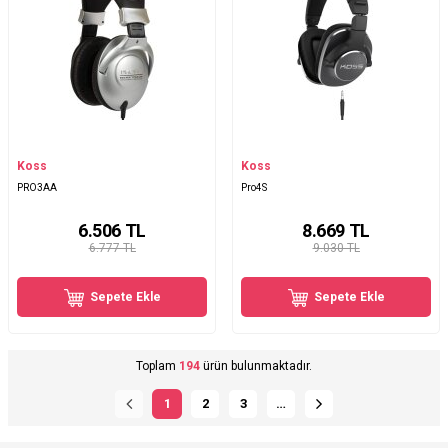
Koss
Koss
PRO3AA
Pro4S
6.506
TL
8.669
TL
6.777 TL
9.030 TL
Sepete Ekle
Sepete Ekle
Toplam
194
ürün bulunmaktadır.
1
2
3
…