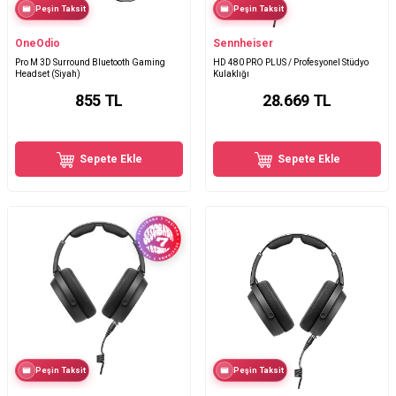
Peşin Taksit
Peşin Taksit
OneOdio
Sennheiser
Pro M 3D Surround Bluetooth Gaming
HD 480 PRO PLUS / Profesyonel Stüdyo
Headset (Siyah)
Kulaklığı
855
TL
28.669
TL
Sepete Ekle
Sepete Ekle
Peşin Taksit
Peşin Taksit