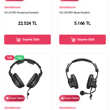
Sennheiser
Sennheiser
HD 26 PRO Broadcast Kulaklık
HD 200 PRO Stereo Kulaklık
22.524
TL
5.166
TL
Sepete Ekle
Sepete Ekle
%
25
Yeni
Peşin Taksit
Peşin Taksit
Sennheiser
Sennheiser