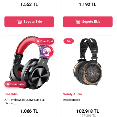
1.553
TL
1.192
TL
Sepete Ekle
Sepete Ekle
%
4
Özel Fiyat
Peşin Taksit
OneOdio
Sendy Audio
A71 - Profesyonel Stüdyo Kulaklığı
Peacock Black
(Kırmızı)
1.066
TL
102.918
TL
107.206 TL