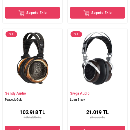
Sepete Ekle
Sepete Ekle
%
4
%
4
Sendy Audio
Sivga Audio
Peacock Gold
Luan Black
102.918
TL
21.019
TL
107.206 TL
21.895 TL