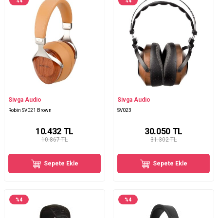
%
4
%
4
Sivga Audio
Sivga Audio
Robin SV021 Brown
SV023
10.432
TL
30.050
TL
10.867 TL
31.302 TL
Sepete Ekle
Sepete Ekle
%
4
%
4