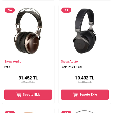
%
4
%
4
Sivga Audio
Sivga Audio
Peng
Robin SV021 Black
31.452
TL
10.432
TL
32.762 TL
10.867 TL
Sepete Ekle
Sepete Ekle