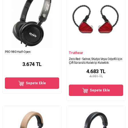
PRO 980 Half-Open
Truthear
Zero Red - Sahne, Stüdyo Veya Odyofil İçin
3.674
TL
Çift Sürücülü Kulak İçi Kulaklık
4.683
TL
4.981 TL
Sepete Ekle
Sepete Ekle