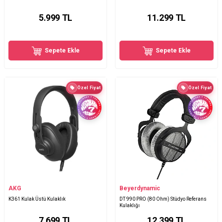
5.999
TL
11.299
TL
Sepete Ekle
Sepete Ekle
Özel Fiyat
Özel Fiyat
AKG
Beyerdynamic
K361 Kulak Üstü Kulaklık
DT 990 PRO (80 Ohm) Stüdyo Referans
Kulaklığı
7.699
TL
12.399
TL