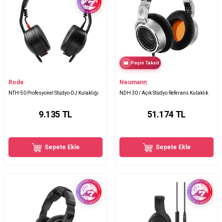
Peşin Taksit
Rode
Neumann
NTH-50 Profesyonel Stüdyo-DJ Kulaklığı
NDH 30 / Açık Stüdyo Referans Kulaklık
9.135
TL
51.174
TL
Sepete Ekle
Sepete Ekle