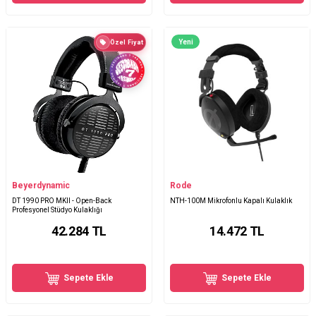
Yeni
Özel Fiyat
Beyerdynamic
Rode
DT 1990 PRO MKII - Open-Back
NTH-100M Mikrofonlu Kapalı Kulaklık
Profesyonel Stüdyo Kulaklığı
42.284
TL
14.472
TL
Sepete Ekle
Sepete Ekle