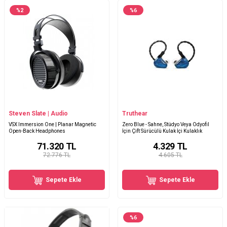
%
2
%
6
Steven Slate | Audio
Truthear
VSX Immersion One | Planar Magnetic
Zero Blue - Sahne, Stüdyo Veya Odyofil
Open-Back Headphones
İçin Çift Sürücülü Kulak İçi Kulaklık
71.320
TL
4.329
TL
72.776 TL
4.605 TL
Sepete Ekle
Sepete Ekle
%
6