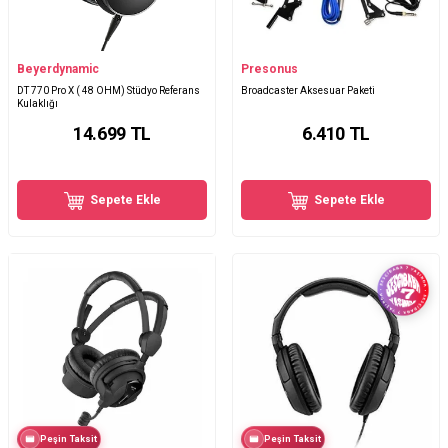
Beyerdynamic
Presonus
DT 770 Pro X ( 48 OHM) Stüdyo Referans
Broadcaster Aksesuar Paketi
Kulaklığı
14.699
TL
6.410
TL
Sepete Ekle
Sepete Ekle
Peşin Taksit
Peşin Taksit