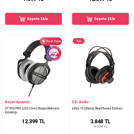
Sepete Ekle
Sepete Ekle
%
4
Özel Fiyat
Beyerdynamic
ESI Audio
DT 990 PRO (250 Ohm) Stüdyo Referans
eXtra 10 (dSoniq RealPhones Edition)
Kulaklığı
12.399
TL
3.848
TL
4.008 TL