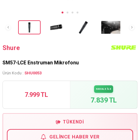
Shure
SM57-LCE Enstruman Mikrofonu
Ürün Kodu :
SHU0053
HAVALE İLE
7.999 TL
7.839 TL
TÜKENDI
GELINCE HABER VER