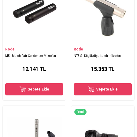
Rode
Rode
M5 | Match Pair Condenser Mikrofon
NT5-S | Küçük diyaframlı mikrofon
12.141
TL
15.353
TL
Sepete Ekle
Sepete Ekle
Yeni