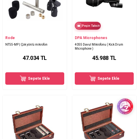
Peşin Taksit
Rode
DPA Microphones
NT55-MP | Çok yönlü mikrofon
4055 Davul Mikrofonu ( Kick Drum
Microphone )
47.034
TL
45.988
TL
Sepete Ekle
Sepete Ekle