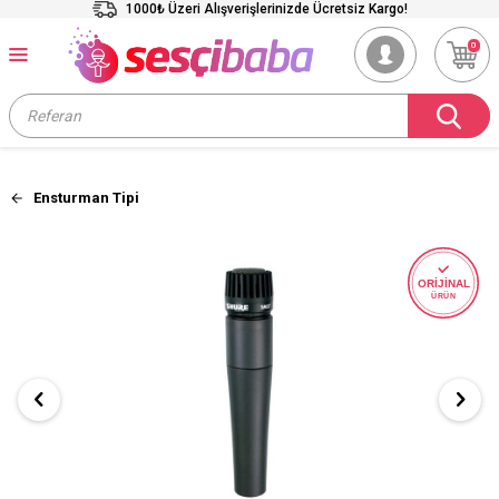
1000₺ Üzeri Alışverişlerinizde Ücretsiz Kargo!
0
Ensturman Tipi
ORİJİNAL
ÜRÜN