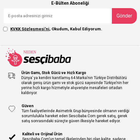
E-Bülten Aboneliği
Gönder
KVKK Sözleşmesi'ni
, Okudum, Kabul Ediyorum.
Ürün Gamı, Stok Gücü ve Hızlı Kargo
Dünya’ ya kendini kanıtlamış 64 Marka’nın Türkiye Distribütörü
olarak geniş ürün gamı ve stok gücü sayesinde Türkiye’nin her
yerine hızlı kargo hizmetiyle alışverişte mesafeleri ortadan
kaldırıyor.
Güven
Tüm faaliyetlerinde Asimetrik Grup bünyesinde olmanın verdiği
sorumlulukla hareket eden Sescibaba.Com gerek satış, gerek
satış sonrasındaki süreçte güven ilkesiyle hareket ediyor.
Kaliteli ve Orijinal Ürün
Sescibaba.Com’un temel ilkelerinden biri olan kalite, sadece