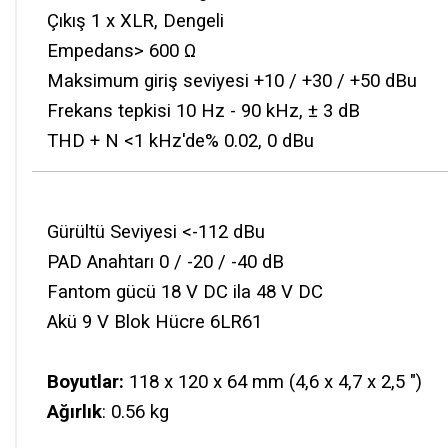
Çıkış 1 x XLR, Dengeli
Empedans> 600 Ω
Maksimum giriş seviyesi +10 / +30 / +50 dBu
Frekans tepkisi 10 Hz - 90 kHz, ± 3 dB
THD + N <1 kHz'de% 0.02, 0 dBu
Gürültü Seviyesi <-112 dBu
PAD Anahtarı 0 / -20 / -40 dB
Fantom gücü 18 V DC ila 48 V DC
Akü 9 V Blok Hücre 6LR61
Boyutlar:
118 x 120 x 64 mm (4,6 x 4,7 x 2,5 ")
Ağırlık
: 0.56 kg