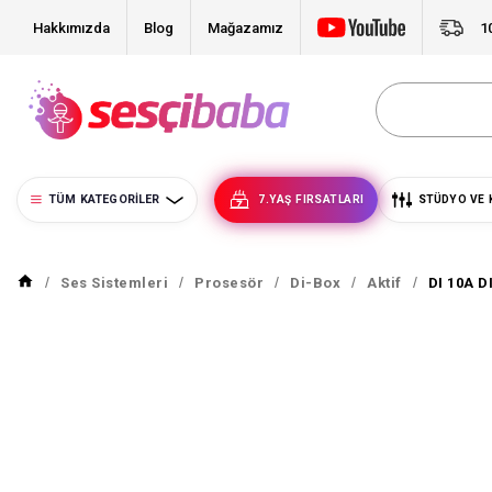
Hakkımızda
Blog
Mağazamız
1
TÜM KATEGORILER
7.YAŞ FIRSATLARI
STÜDYO VE 
Ses Sistemleri
Prosesör
Di-Box
Aktif
DI 10A D