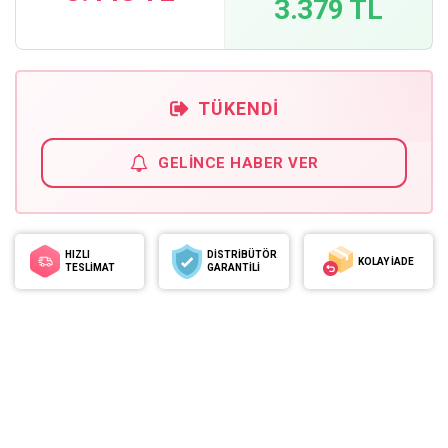
3.379 TL
TÜKENDI
GELINCE HABER VER
HIZLI
DİSTRİBÜTÖR
KOLAY İADE
TESLİMAT
GARANTİLİ