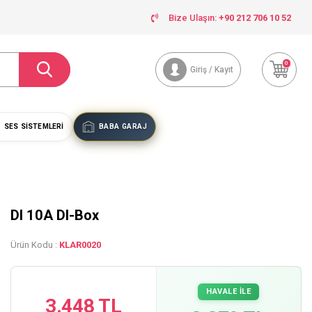
Bize Ulaşın:
+90 212 706 10 52
0
Giriş / Kayıt
SES SISTEMLERI
BABA GARAJ
DI 10A DI-Box
Ürün Kodu :
KLAR0020
HAVALE İLE
3.448 TL