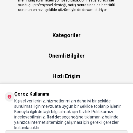
memnuniyetini hedefliyor. Sescibaba.Com, satış sürecinde
sunduğu profesyonel desteği, satış sonrasında da her türlü
sorunun en hızlı şekilde çözümüyle de devam ettiriyor.
Kategoriler
Önemli Bilgiler
Hızlı Erişim
Çerez Kullanımı
Üye
Kişisel verileriniz, hizmetlerimizin daha iyi bir şekilde
sunulması için mevzuata uygun bir şekilde toplanıp işlenir.
Konuyla ilgili detaylı bilgi almak için Gizlilik Politikamızı
Hakkımızda
inceleyebilirsiniz.
Reddet
seçeneğine tıklamanız halinde
yalnızca internet sitemizin çalışması için gerekli çerezler
kullanılacaktır.