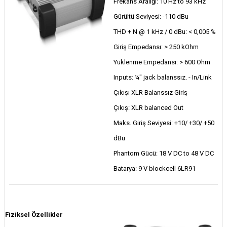
Frekans Aralığı: 10 Hz to 93 kHz
Gürültü Seviyesi: -110 dBu
THD + N @ 1 kHz / 0 dBu: < 0,005 %
Giriş Empedansı: > 250 kOhm
Yüklenme Empedansı: > 600 Ohm
Inputs: ¼" jack balanssız. - In/Link
Çıkışı XLR Balanssız Giriş
Çıkış: XLR balanced Out
Maks. Giriş Seviyesi: +10/ +30/ +50
dBu
Phantom Gücü: 18 V DC to 48 V DC
Batarya: 9 V blockcell 6LR91
Fiziksel Özellikler