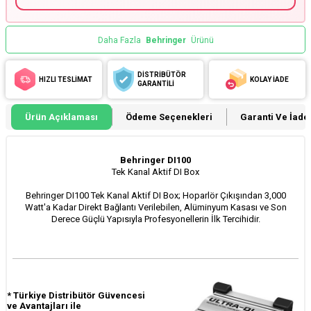
Daha Fazla
Behringer
Ürünü
DİSTRİBÜTÖR
HIZLI TESLİMAT
KOLAY İADE
GARANTİLİ
Ürün Açıklaması
Ödeme Seçenekleri
Garanti Ve İade 
Behringer DI100
Tek Kanal Aktif DI Box
Behringer DI100 Tek Kanal Aktif DI Box; Hoparlör Çıkışından 3,000
Watt'a Kadar Direkt Bağlantı Verilebilen, Alüminyum Kasası ve Son
Derece Güçlü Yapısıyla Profesyonellerin İlk Tercihidir.
*
Türkiye Distribütör Güvencesi
ve Avantajları ile