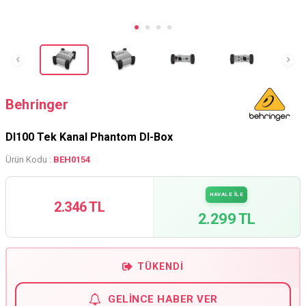
Behringer
DI100 Tek Kanal Phantom DI-Box
Ürün Kodu :
BEH0154
HAVALE İLE
2.346 TL
2.299 TL
TÜKENDI
GELINCE HABER VER