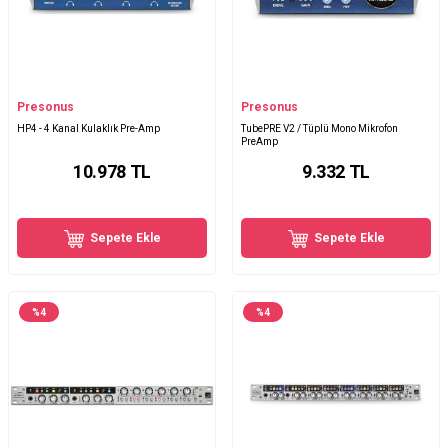
Presonus
Presonus
HP4 - 4 Kanal Kulaklık Pre-Amp
TubePRE V2 / Tüplü Mono Mikrofon
PreAmp
10.978
TL
9.332
TL
Sepete Ekle
Sepete Ekle
%
4
%
4