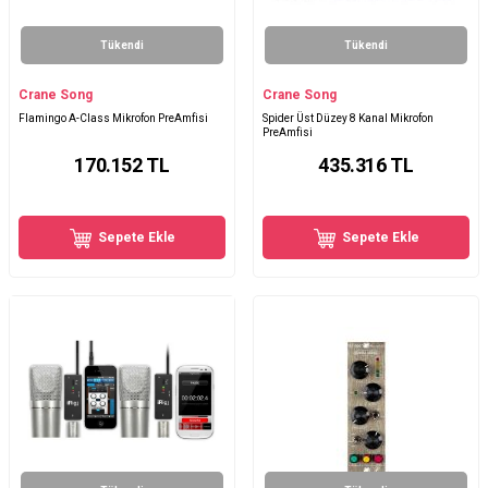
Tükendi
Tükendi
Crane Song
Crane Song
Flamingo A-Class Mikrofon PreAmfisi
Spider Üst Düzey 8 Kanal Mikrofon
PreAmfisi
170.152
TL
435.316
TL
Sepete Ekle
Sepete Ekle