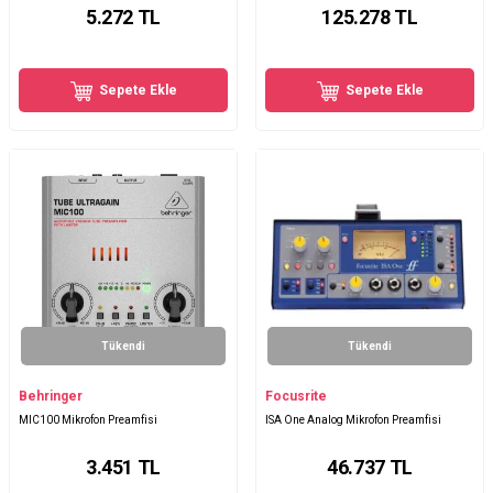
5.272
TL
125.278
TL
Sepete Ekle
Sepete Ekle
Tükendi
Tükendi
Behringer
Focusrite
MIC100 Mikrofon Preamfisi
ISA One Analog Mikrofon Preamfisi
3.451
TL
46.737
TL