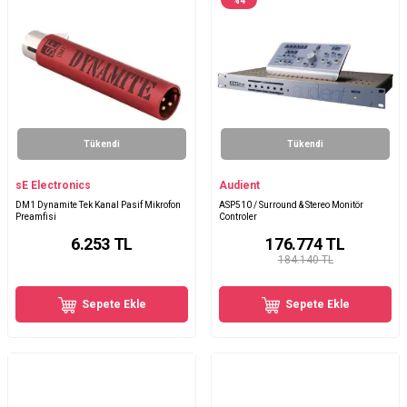
%
4
Tükendi
Tükendi
sE Electronics
Audient
DM1 Dynamite Tek Kanal Pasif Mikrofon
ASP510 / Surround & Stereo Monitör
Preamfisi
Controler
6.253
TL
176.774
TL
184.140 TL
Sepete Ekle
Sepete Ekle