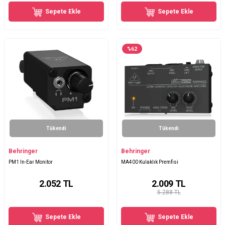
Sepete Ekle
Sepete Ekle
%
62
Tükendi
Tükendi
Behringer
Behringer
PM1 In-Ear Monitor
MA400 Kulaklık Premfisi
2.052
TL
2.009
TL
5.288 TL
Sepete Ekle
Sepete Ekle