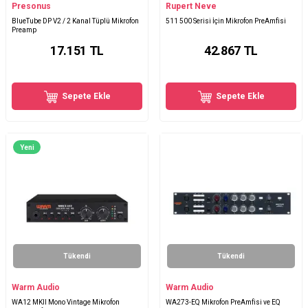
Presonus
Rupert Neve
BlueTube DP V2 / 2 Kanal Tüplü Mikrofon
511 500 Serisi İçin Mikrofon PreAmfisi
Preamp
17.151
TL
42.867
TL
Sepete Ekle
Sepete Ekle
Yeni
Tükendi
Tükendi
Warm Audio
Warm Audio
WA12 MKII Mono Vintage Mikrofon
WA273-EQ Mikrofon PreAmfisi ve EQ