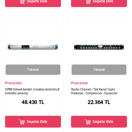
Sepete Ekle
Sepete Ekle
Tükendi
Tükendi
Presonus
Presonus
DP88 Yüksek kaliteli, Uzaktan kontrollü 8
Studio Channel / Tek Kanal Tüplü
mikrofon preamp
Preampli - Compressor - Equalizer
48.430
TL
22.364
TL
Sepete Ekle
Sepete Ekle