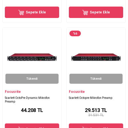
Sepete Ekle
Sepete Ekle
%
6
Tükendi
Tükendi
Focusrite
Focusrite
Scarlett OctoPre Dynamic Mikrofon
Scarlett Octopre Mikrofon Preamp
Preamp
44.208
TL
29.513
TL
31.531 TL