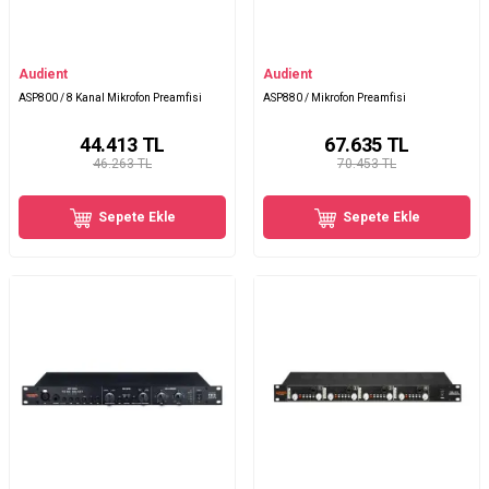
Audient
Audient
ASP800 / 8 Kanal Mikrofon Preamfisi
ASP880 / Mikrofon Preamfisi
44.413
TL
67.635
TL
46.263 TL
70.453 TL
Sepete Ekle
Sepete Ekle