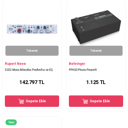
Tükendi
Tükendi
Rupert Neve
Behringer
5032 Mono Mikrofon PreAmfisi ve EQ
PP400 Phono Preamfi
142.797
TL
1.125
TL
Sepete Ekle
Sepete Ekle
Yeni