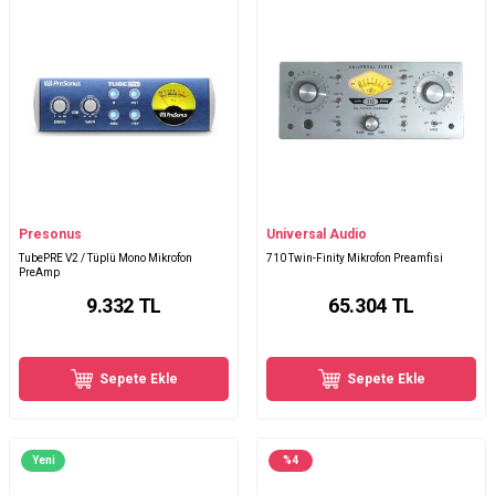
Presonus
Universal Audio
TubePRE V2 / Tüplü Mono Mikrofon
710 Twin-Finity Mikrofon Preamfisi
PreAmp
9.332
TL
65.304
TL
Sepete Ekle
Sepete Ekle
Yeni
%
4