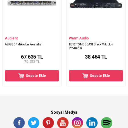
Audient
Warm Audio
ASP880 / Mikrofon Preamfisi
TB12 TONE BEAST Black Mikrofon
PreAmfisi
67.635
TL
38.464
TL
70.453 TL
Sepete Ekle
Sepete Ekle
Sosyal Medya