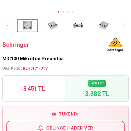
Behringer
MIC100 Mikrofon Preamfisi
Ürün Kodu :
BEH0174-OTV
HAVALE İLE
3.451 TL
3.382 TL
TÜKENDI
GELINCE HABER VER