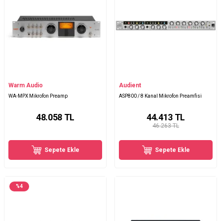
Warm Audio
Audient
WA-MPX Mikrofon Preamp
ASP800 / 8 Kanal Mikrofon Preamfisi
48.058
TL
44.413
TL
46.263 TL
Sepete Ekle
Sepete Ekle
%
4