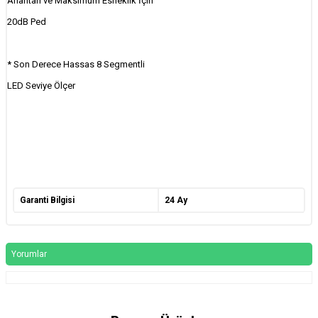
Anahtarı ve Maksimum Esneklik İçin
20dB Ped
* Son Derece Hassas 8 Segmentli
LED Seviye Ölçer
Garanti Bilgisi
24 Ay
Yorumlar