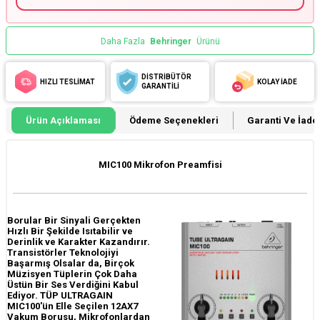
Daha Fazla
Behringer
Ürünü
DİSTRİBÜTÖR
HIZLI TESLİMAT
KOLAY İADE
GARANTİLİ
Ürün Açıklaması
Ödeme Seçenekleri
Garanti Ve İade 
MIC100 Mikrofon Preamfisi
Borular Bir Sinyali Gerçekten
Hızlı Bir Şekilde Isıtabilir ve
Derinlik ve Karakter Kazandırır.
Transistörler Teknolojiyi
Başarmış Olsalar da, Birçok
Müzisyen Tüplerin Çok Daha
Üstün Bir Ses Verdiğini Kabul
Ediyor. TÜP ULTRAGAIN
MIC100'ün Elle Seçilen 12AX7
Vakum Borusu, Mikrofonlardan