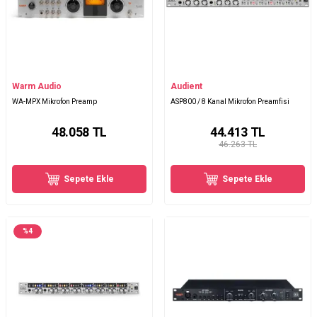
Warm Audio
Audient
WA-MPX Mikrofon Preamp
ASP800 / 8 Kanal Mikrofon Preamfisi
48.058
TL
44.413
TL
46.263 TL
Sepete Ekle
Sepete Ekle
%
4