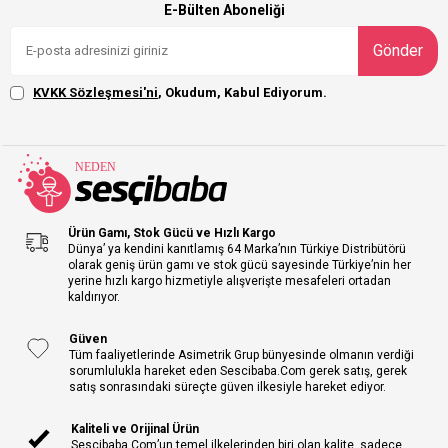
E-Bülten Aboneliği
Gönder
KVKK Sözleşmesi'ni
, Okudum, Kabul Ediyorum.
Ürün Gamı, Stok Gücü ve Hızlı Kargo
Dünya’ ya kendini kanıtlamış 64 Marka’nın Türkiye Distribütörü
olarak geniş ürün gamı ve stok gücü sayesinde Türkiye’nin her
yerine hızlı kargo hizmetiyle alışverişte mesafeleri ortadan
kaldırıyor.
Güven
Tüm faaliyetlerinde Asimetrik Grup bünyesinde olmanın verdiği
sorumlulukla hareket eden Sescibaba.Com gerek satış, gerek
satış sonrasındaki süreçte güven ilkesiyle hareket ediyor.
Kaliteli ve Orijinal Ürün
Sescibaba.Com’un temel ilkelerinden biri olan kalite, sadece