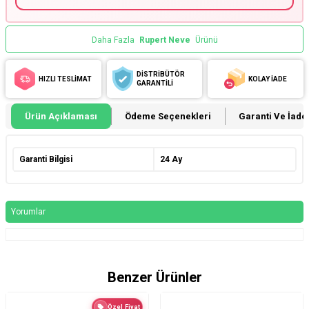
Daha Fazla
Rupert Neve
Ürünü
DİSTRİBÜTÖR
HIZLI TESLİMAT
KOLAY İADE
GARANTİLİ
Ürün Açıklaması
Ödeme Seçenekleri
Garanti Ve İade 
Garanti Bilgisi
24 Ay
Yorumlar
Benzer Ürünler
Özel Fiyat