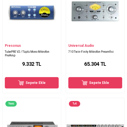
Presonus
Universal Audio
TubePRE V2 / Tüplü Mono Mikrofon
710 Twin-Finity Mikrofon Preamfisi
PreAmp
9.332
TL
65.304
TL
Sepete Ekle
Sepete Ekle
Yeni
%
4