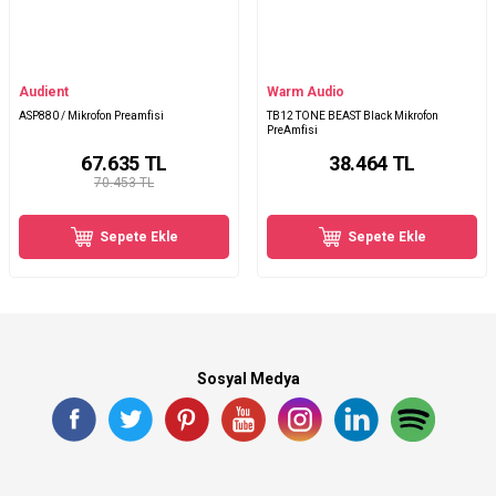
Audient
Warm Audio
ASP880 / Mikrofon Preamfisi
TB12 TONE BEAST Black Mikrofon
PreAmfisi
67.635
TL
38.464
TL
70.453 TL
Sepete Ekle
Sepete Ekle
Sosyal Medya