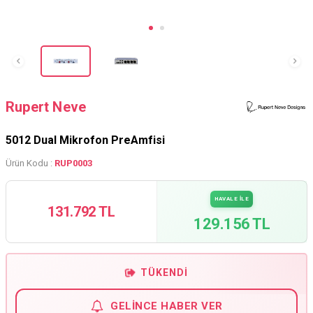
Rupert Neve
5012 Dual Mikrofon PreAmfisi
Ürün Kodu :
RUP0003
HAVALE İLE
131.792 TL
129.156 TL
TÜKENDI
GELINCE HABER VER