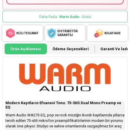
Daha Fazla
Warm Audio
Ürünü
DİSTRİBÜTÖR
HIZLI TESLİMAT
KOLAY İADE
GARANTİLİ
Ürün Açıklaması
Ödeme Seçenekleri
Garanti Ve İade 
Modern Kayıtların Efsanevi Tonu: 73-Stili Dual Mono Preamp ve
EQ
Warm Audio WA273-EQ, pop ve rock müziğin ikonik kayıtlarında yıllarca
tercih edilen 73-stili mikrofon preamplifikatörlerinin modern bir yorumu
olarak öne çıkıyor. Stüdyo ve sahne ortamlarında vazgeçilmez bir araç