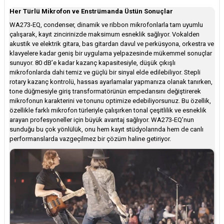
Her Türlü Mikrofon ve Enstrümanda Üstün Sonuçlar
WA273-EQ, condenser, dinamik ve ribbon mikrofonlarla tam uyumlu
çalışarak, kayıt zincirinizde maksimum esneklik sağlıyor. Vokalden
akustik ve elektrik gitara, bas gitardan davul ve perküsyona, orkestra ve
klavyelere kadar geniş bir uygulama yelpazesinde mükemmel sonuçlar
sunuyor. 80 dB’e kadar kazanç kapasitesiyle, düşük çıkışlı
mikrofonlarda dahi temiz ve güçlü bir sinyal elde edilebiliyor. Stepli
rotary kazanç kontrolü, hassas ayarlamalar yapmanıza olanak tanırken,
tone düğmesiyle giriş transformatörünün empedansını değiştirerek
mikrofonun karakterini ve tonunu optimize edebiliyorsunuz. Bu özellik,
özellikle farklı mikrofon türleriyle çalışırken tonal çeşitlilik ve esneklik
arayan profesyoneller için büyük avantaj sağlıyor. WA273-EQ’nun
sunduğu bu çok yönlülük, onu hem kayıt stüdyolarında hem de canlı
performanslarda vazgeçilmez bir çözüm haline getiriyor.