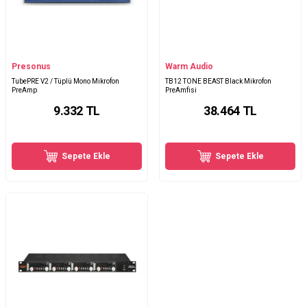
Presonus
Warm Audio
TubePRE V2 / Tüplü Mono Mikrofon
TB12 TONE BEAST Black Mikrofon
PreAmp
PreAmfisi
9.332
TL
38.464
TL
Sepete Ekle
Sepete Ekle