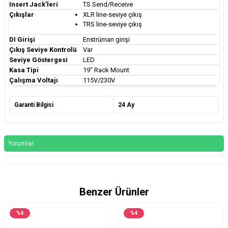
Insert Jack’leri
TS Send/Receive
Çıkışlar
XLR line-seviye çıkış
TRS line-seviye çıkış
DI Girişi
Enstrüman girişi
Çıkış Seviye Kontrolü
Var
Seviye Göstergesi
LED
Kasa Tipi
19" Rack Mount
Çalışma Voltajı
115V/230V
Garanti Bilgisi
24 Ay
Yorumlar
Benzer Ürünler
%
4
%
4