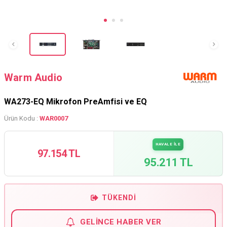
Warm Audio
WA273-EQ Mikrofon PreAmfisi ve EQ
Ürün Kodu :
WAR0007
HAVALE İLE
97.154 TL
95.211 TL
TÜKENDI
GELINCE HABER VER