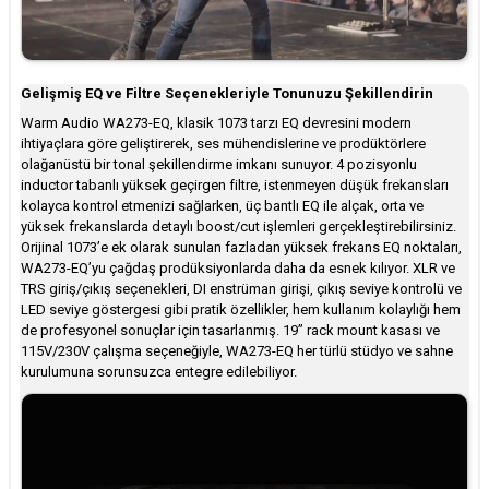
Gelişmiş EQ ve Filtre Seçenekleriyle Tonunuzu Şekillendirin
Warm Audio WA273-EQ, klasik 1073 tarzı EQ devresini modern
ihtiyaçlara göre geliştirerek, ses mühendislerine ve prodüktörlere
olağanüstü bir tonal şekillendirme imkanı sunuyor. 4 pozisyonlu
inductor tabanlı yüksek geçirgen filtre, istenmeyen düşük frekansları
kolayca kontrol etmenizi sağlarken, üç bantlı EQ ile alçak, orta ve
yüksek frekanslarda detaylı boost/cut işlemleri gerçekleştirebilirsiniz.
Orijinal 1073’e ek olarak sunulan fazladan yüksek frekans EQ noktaları,
WA273-EQ’yu çağdaş prodüksiyonlarda daha da esnek kılıyor. XLR ve
TRS giriş/çıkış seçenekleri, DI enstrüman girişi, çıkış seviye kontrolü ve
LED seviye göstergesi gibi pratik özellikler, hem kullanım kolaylığı hem
de profesyonel sonuçlar için tasarlanmış. 19” rack mount kasası ve
115V/230V çalışma seçeneğiyle, WA273-EQ her türlü stüdyo ve sahne
kurulumuna sorunsuzca entegre edilebiliyor.