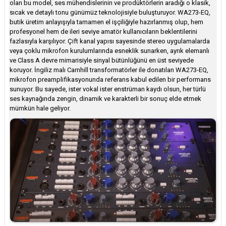
olan bu model, ses mühendislerinin ve prodüktörlerin aradığı o klasik,
sıcak ve detaylı tonu günümüz teknolojisiyle buluşturuyor. WA273-EQ,
butik üretim anlayışıyla tamamen el işçiliğiyle hazırlanmış olup, hem
profesyonel hem de ileri seviye amatör kullanıcıların beklentilerini
fazlasıyla karşılıyor. Çift kanal yapısı sayesinde stereo uygulamalarda
veya çoklu mikrofon kurulumlarında esneklik sunarken, ayrık elemanlı
ve Class A devre mimarisiyle sinyal bütünlüğünü en üst seviyede
koruyor. İngiliz malı Carnhill transformatörler ile donatılan WA273-EQ,
mikrofon preamplifikasyonunda referans kabul edilen bir performans
sunuyor. Bu sayede, ister vokal ister enstrüman kaydı olsun, her türlü
ses kaynağında zengin, dinamik ve karakterli bir sonuç elde etmek
mümkün hale geliyor.