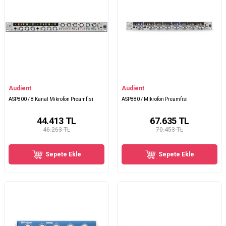
Audient
Audient
ASP800 / 8 Kanal Mikrofon Preamfisi
ASP880 / Mikrofon Preamfisi
44.413
TL
67.635
TL
46.263 TL
70.453 TL
Sepete Ekle
Sepete Ekle