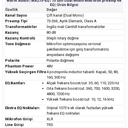
Warm Audio | WA273-EQ | 73 Stili Dual Mono Mikrofon preamp ve
EQ | Ürün Bilgisi
Özellik
Değer
Kanal Sayısı
Çift kanal (Dual Mono)
Preamp Tipi
73-Stili, Ayrık Elemanlı, Class A
Transformatörler
İngiliz malı Carnhill transformatörler
Kazanç
80 dB
Kazanç Kontrolü
Stepli rotary düğme
Tone Düğmesi
Mikrofon optimizasyonu ve tonal
şekillendirme için giriş transformatörü
empedans değişimi
Polarite
Polarite düğmesi
Phantom Power
48V
Yüksek Geçirgen Filtre
4 pozisyonlu inductor tabanlı: Kapalı, 50, 80,
160, 300 Hz
EQ Bantları
Alçak frekans boost/cut: 35, 60, 110, 220 Hz
Orta frekans boost/cut: 360, 700, 1600, 3200,
4800, 7200 Hz
Yüksek frekans boost/cut: 10, 12, 16 kHz
Ekstra EQ Noktaları
Orijinal 1073’e ek olarak fazladan yüksek
frekans EQ noktaları
Mikrofon Girişi
XLR
Line Girişi
TRS