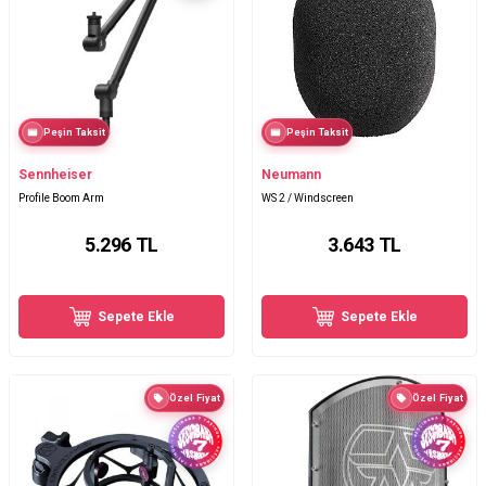
Peşin Taksit
Peşin Taksit
Sennheiser
Neumann
Profile Boom Arm
WS 2 / Windscreen
5.296
TL
3.643
TL
Sepete Ekle
Sepete Ekle
Özel Fiyat
Özel Fiyat