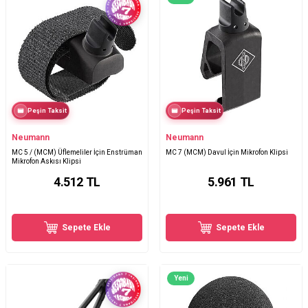
Peşin Taksit
Peşin Taksit
Neumann
Neumann
MC 5 / (MCM) Üflemeliler İçin Enstrüman
MC 7 (MCM) Davul İçin Mikrofon Klipsi
Mikrofon Askısı Klipsi
4.512
TL
5.961
TL
Sepete Ekle
Sepete Ekle
Yeni