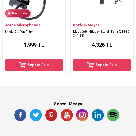
Peşin Taksit
Aston Microphones
König & Meyer
Shield GN Pop Filtre
Masaüstü Mikrofon Stand - Kollu (23850-
311-55)
1.999
TL
4.326
TL
Sepete Ekle
Sepete Ekle
Sosyal Medya