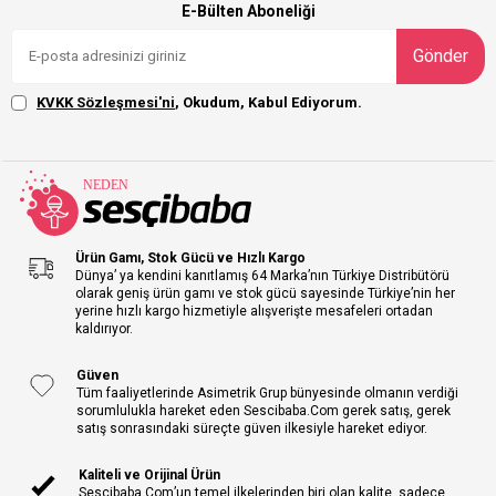
E-Bülten Aboneliği
Gönder
KVKK Sözleşmesi'ni
, Okudum, Kabul Ediyorum.
Ürün Gamı, Stok Gücü ve Hızlı Kargo
Dünya’ ya kendini kanıtlamış 64 Marka’nın Türkiye Distribütörü
olarak geniş ürün gamı ve stok gücü sayesinde Türkiye’nin her
yerine hızlı kargo hizmetiyle alışverişte mesafeleri ortadan
kaldırıyor.
Güven
Tüm faaliyetlerinde Asimetrik Grup bünyesinde olmanın verdiği
sorumlulukla hareket eden Sescibaba.Com gerek satış, gerek
satış sonrasındaki süreçte güven ilkesiyle hareket ediyor.
Kaliteli ve Orijinal Ürün
Sescibaba.Com’un temel ilkelerinden biri olan kalite, sadece