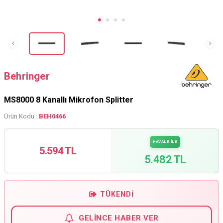
Behringer
MS8000 8 Kanallı Mikrofon Splitter
Ürün Kodu :
BEH0466
HAVALE İLE
5.594 TL
5.482 TL
TÜKENDI
GELINCE HABER VER