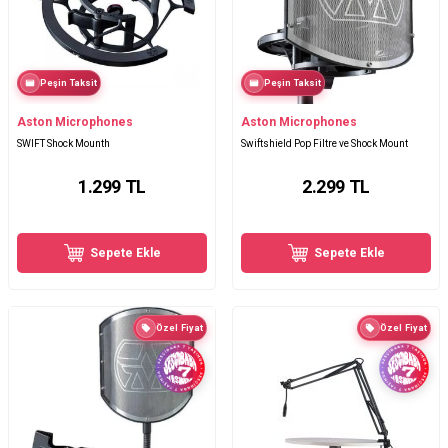
Peşin Taksit
Peşin Taksit
Aston Microphones
Aston Microphones
SWIFT Shock Mounth
Swiftshield Pop Filtre ve Shock Mount
1.299
TL
2.299
TL
Sepete Ekle
Sepete Ekle
Özel Fiyat
Özel Fiyat