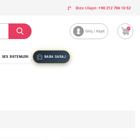
Bize Ulaşın:
+90 212 706 10 52
0
Giriş / Kayıt
SES SISTEMLERI
BABA GARAJ