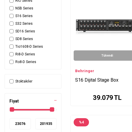
RIO Series
NSB Series
S16 Series
S32 Series
SD16 Series
SD8 Series
Tio1608-D Series
Ri8-D Series
Tükendi
Ro8-D Series
X32+S32 Series
Behringer
Stage-B16 Series
S16 Dijital Stage Box
Stoktakiler
39.079
TL
Fiyat
%
4