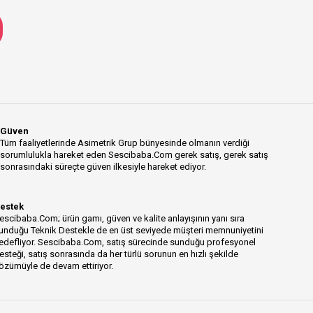
Güven
Tüm faaliyetlerinde Asimetrik Grup bünyesinde olmanın verdiği
sorumlulukla hareket eden Sescibaba.Com gerek satış, gerek satış
sonrasındaki süreçte güven ilkesiyle hareket ediyor.
estek
escibaba.Com; ürün gamı, güven ve kalite anlayışının yanı sıra
unduğu Teknik Destekle de en üst seviyede müşteri memnuniyetini
edefliyor. Sescibaba.Com, satış sürecinde sunduğu profesyonel
esteği, satış sonrasında da her türlü sorunun en hızlı şekilde
özümüyle de devam ettiriyor.