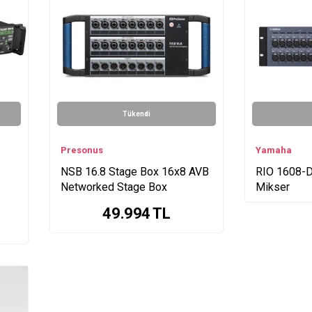
Tükendi
Presonus
Yamaha
NSB 16.8 Stage Box 16x8 AVB
RIO 1608-D
Networked Stage Box
Mikser
49.994
TL