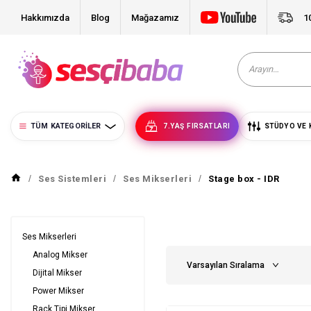
Hakkımızda
Blog
Mağazamız
1
TÜM KATEGORILER
7.YAŞ FIRSATLARI
STÜDYO VE 
Ses Sistemleri
Ses Mikserleri
Stage box - IDR
Ses Mikserleri
Analog Mikser
Dijital Mikser
Power Mikser
Rack Tipi Mikser