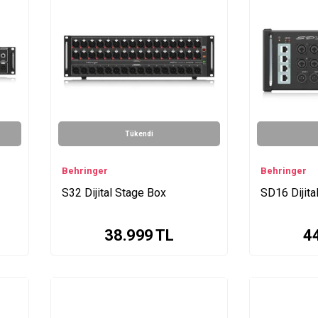
Tükendi
Behringer
Behringer
S32 Dijital Stage Box
SD16 Dijita
38.999
TL
4