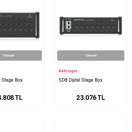
Tükendi
Tükendi
Behringer
l Stage Box
SD8 Dijital Stage Box
4.808
TL
23.076
TL