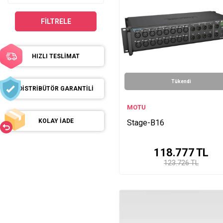
FILTRELE
HIZLI TESLİMAT
Tükendi
DİSTRİBÜTÖR GARANTİLİ
MOTU
KOLAY İADE
Stage-B16
118.777
TL
123.726 TL