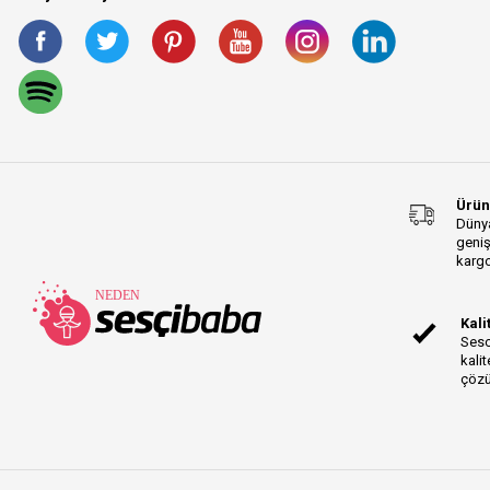
Ürün
Dünya
geniş
kargo
Kali
Sesc
kalit
çözü