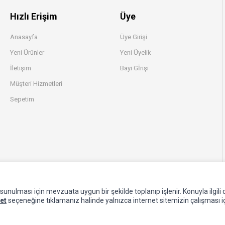
Hızlı Erişim
Üye
Anasayfa
Üye Girişi
Yeni Ürünler
Yeni Üyelik
İletişim
Bayi Gİrişi
Müşteri Hizmetleri
Sepetim
e sunulması için mevzuata uygun bir şekilde toplanıp işlenir. Konuyla ilgili d
et
seçeneğine tıklamanız halinde yalnızca internet sitemizin çalışması iç