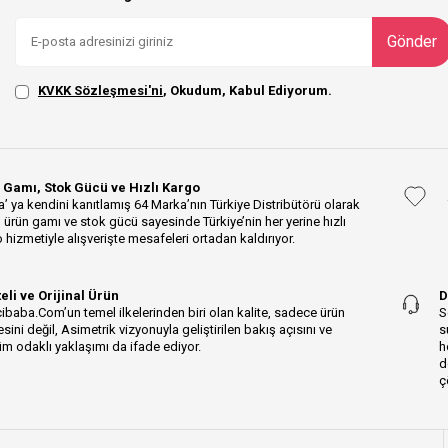
Gönder
KVKK Sözleşmesi'ni
, Okudum, Kabul Ediyorum.
 Gamı, Stok Gücü ve Hızlı Kargo
’ ya kendini kanıtlamış 64 Marka’nın Türkiye Distribütörü olarak
 ürün gamı ve stok gücü sayesinde Türkiye’nin her yerine hızlı
 hizmetiyle alışverişte mesafeleri ortadan kaldırıyor.
teli ve Orijinal Ürün
D
ibaba.Com’un temel ilkelerinden biri olan kalite, sadece ürün
S
esini değil, Asimetrik vizyonuyla geliştirilen bakış açısını ve
s
m odaklı yaklaşımı da ifade ediyor.
h
d
ç