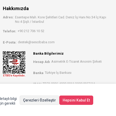
Hakkımızda
Adres:
Esentepe Mah. Kore Şehitleri Cad. Deniz İş Hanı No:34 İç Kapı
No:4 Şişli / İstanbul
+90 212 706 10 52
Telefon:
destek@sescibaba.com
E-Posta:
Banka Bilgilerimiz
Asimetrik E-Ticaret Anonim Şirketi
Hesap Adı
Türkiye İş Bankası
Banka
TR71 0006 4000 0011 3990 0257 34
IBAN
etaylı bilgi
Çerezleri Özelleştir
Hepsini Kabul Et
in gerekli