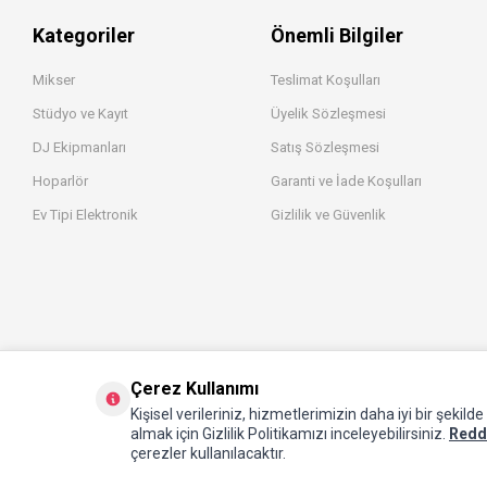
Kategoriler
Önemli Bilgiler
Mikser
Teslimat Koşulları
Stüdyo ve Kayıt
Üyelik Sözleşmesi
DJ Ekipmanları
Satış Sözleşmesi
Hoparlör
Garanti ve İade Koşulları
Ev Tipi Elektronik
Gizlilik ve Güvenlik
Çerez Kullanımı
Kişisel verileriniz, hizmetlerimizin daha iyi bir şekild
almak için Gizlilik Politikamızı inceleyebilirsiniz.
Redd
çerezler kullanılacaktır.