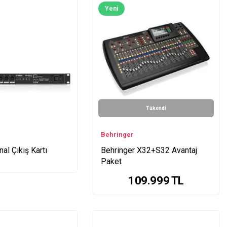
Yeni
Tükendi
Behringer
al Çıkış Kartı
Behringer X32+S32 Avantaj
Paket
109.999
TL