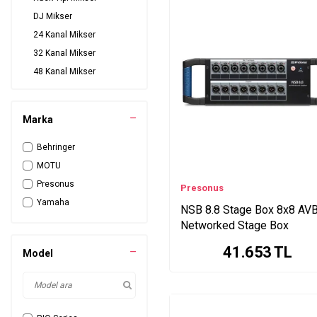
DJ Mikser
24 Kanal Mikser
32 Kanal Mikser
48 Kanal Mikser
Stage box - IDR
Expansion Kart
Marka
Aksesuar
Behringer
MOTU
Presonus
Presonus
Yamaha
NSB 8.8 Stage Box 8x8 AV
Networked Stage Box
41.653
TL
Model