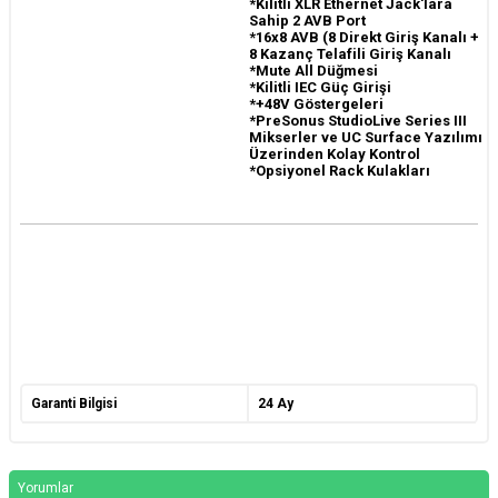
*Kilitli XLR Ethernet Jack'lara
Sahip 2 AVB Port
*16x8 AVB (8 Direkt Giriş Kanalı +
8 Kazanç Telafili Giriş Kanalı
*Mute All Düğmesi
*Kilitli IEC Güç Girişi
*+48V Göstergeleri
*PreSonus StudioLive Series III
Mikserler ve UC Surface Yazılımı
Üzerinden Kolay Kontrol
*Opsiyonel Rack Kulakları
Garanti Bilgisi
24 Ay
Yorumlar