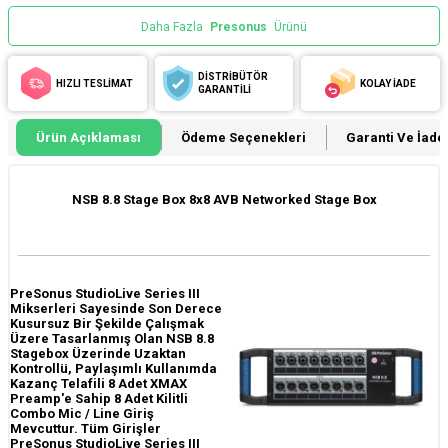
Daha Fazla
Presonus
Ürünü
DİSTRİBÜTÖR
HIZLI TESLİMAT
KOLAY İADE
GARANTİLİ
Ürün Açıklaması
Ödeme Seçenekleri
Garanti Ve İade 
NSB 8.8 Stage Box 8x8 AVB Networked Stage Box
PreSonus StudioLive Series III
Mikserleri Sayesinde Son Derece
Kusursuz Bir Şekilde Çalışmak
Üzere Tasarlanmış Olan NSB 8.8
Stagebox Üzerinde Uzaktan
Kontrollü, Paylaşımlı Kullanımda
Kazanç Telafili 8 Adet XMAX
Preamp'e Sahip 8 Adet Kilitli
Combo Mic / Line Giriş
Mevcuttur. Tüm Girişler
PreSonus StudioLive Series III