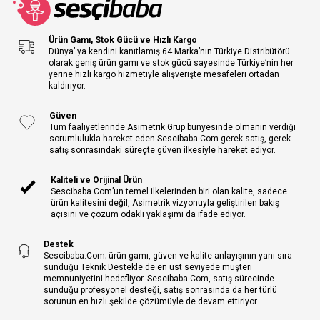
Ürün Gamı, Stok Gücü ve Hızlı Kargo
Dünya’ ya kendini kanıtlamış 64 Marka’nın Türkiye Distribütörü
olarak geniş ürün gamı ve stok gücü sayesinde Türkiye’nin her
yerine hızlı kargo hizmetiyle alışverişte mesafeleri ortadan
kaldırıyor.
Güven
Tüm faaliyetlerinde Asimetrik Grup bünyesinde olmanın verdiği
sorumlulukla hareket eden Sescibaba.Com gerek satış, gerek
satış sonrasındaki süreçte güven ilkesiyle hareket ediyor.
Kaliteli ve Orijinal Ürün
Sescibaba.Com’un temel ilkelerinden biri olan kalite, sadece
ürün kalitesini değil, Asimetrik vizyonuyla geliştirilen bakış
açısını ve çözüm odaklı yaklaşımı da ifade ediyor.
Destek
Sescibaba.Com; ürün gamı, güven ve kalite anlayışının yanı sıra
sunduğu Teknik Destekle de en üst seviyede müşteri
memnuniyetini hedefliyor. Sescibaba.Com, satış sürecinde
sunduğu profesyonel desteği, satış sonrasında da her türlü
sorunun en hızlı şekilde çözümüyle de devam ettiriyor.