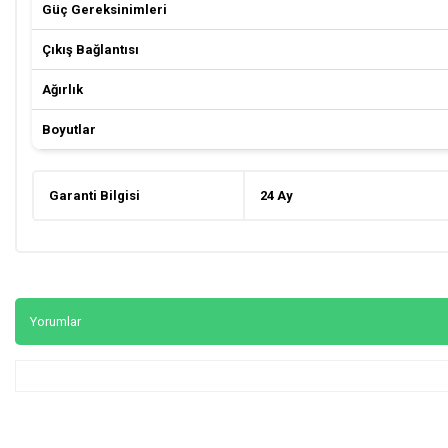
Güç Gereksinimleri
Çıkış Bağlantısı
Ağırlık
Boyutlar
Garanti Bilgisi
24 Ay
Yorumlar