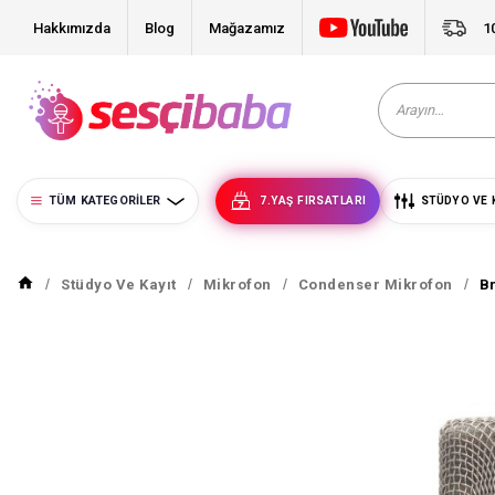
Hakkımızda
Blog
Mağazamız
1
TÜM KATEGORILER
7.YAŞ FIRSATLARI
STÜDYO VE 
Stüdyo Ve Kayıt
Mikrofon
Condenser Mikrofon
B