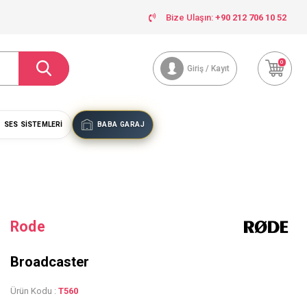
Bize Ulaşın:
+90 212 706 10 52
0
Giriş / Kayıt
SES SISTEMLERI
BABA GARAJ
Rode
Broadcaster
Ürün Kodu :
T560