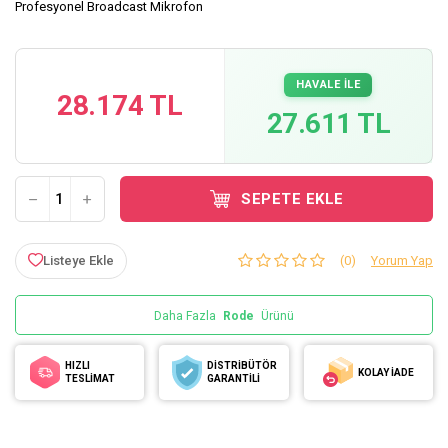
Profesyonel Broadcast Mikrofon
HAVALE İLE
28.174 TL
27.611 TL
SEPETE EKLE
Listeye Ekle
(0)
Yorum Yap
Daha Fazla
Rode
Ürünü
HIZLI
DİSTRİBÜTÖR
KOLAY İADE
TESLİMAT
GARANTİLİ