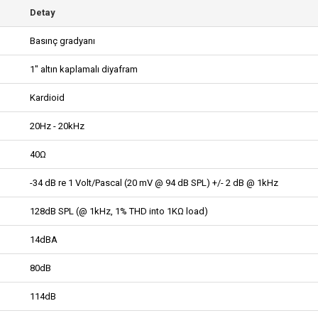
Detay
Basınç gradyanı
1" altın kaplamalı diyafram
Kardioid
20Hz - 20kHz
40Ω
-34 dB re 1 Volt/Pascal (20 mV @ 94 dB SPL) +/- 2 dB @ 1kHz
128dB SPL (@ 1kHz, 1% THD into 1KΩ load)
14dBA
80dB
114dB