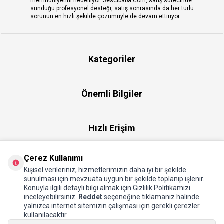
memnuniyetini hedefliyor. Sescibaba.Com, satış sürecinde
sunduğu profesyonel desteği, satış sonrasında da her türlü
sorunun en hızlı şekilde çözümüyle de devam ettiriyor.
Kategoriler
Önemli Bilgiler
Hızlı Erişim
Çerez Kullanımı
Üye
Kişisel verileriniz, hizmetlerimizin daha iyi bir şekilde
sunulması için mevzuata uygun bir şekilde toplanıp işlenir.
Konuyla ilgili detaylı bilgi almak için Gizlilik Politikamızı
Hakkımızda
inceleyebilirsiniz.
Reddet
seçeneğine tıklamanız halinde
yalnızca internet sitemizin çalışması için gerekli çerezler
kullanılacaktır.