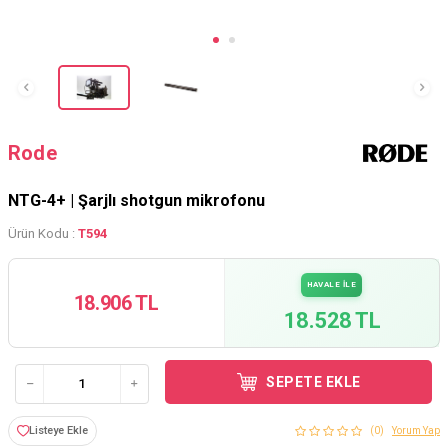
Rode
NTG-4+ | Şarjlı shotgun mikrofonu
Ürün Kodu :
T594
HAVALE İLE
18.906 TL
18.528 TL
SEPETE EKLE
Listeye Ekle
(0)
Yorum Yap