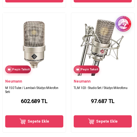
Peşin Taksit
Peşin Taksit
Neumann
Neumann
M 150 Tube / Lambalı Stüdyo Mikrofon
TLM 103 - Studio Set / Stüdyo Mikrofonu
Seti
602.689
TL
97.687
TL
Sepete Ekle
Sepete Ekle