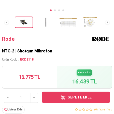
Rode
NTG-2 | Shotgun Mikrofon
Ürün Kodu :
RODE118
HAVALE İLE
16.775 TL
16.439 TL
SEPETE EKLE
Listeye Ekle
(0)
Yorum Yap