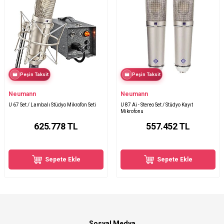
Peşin Taksit
Peşin Taksit
Neumann
Neumann
U 67 Set / Lambalı Stüdyo Mikrofon Seti
U 87 Ai - Stereo Set / Stüdyo Kayıt
Mikrofonu
625.778
TL
557.452
TL
Sepete Ekle
Sepete Ekle
Sosyal Medya