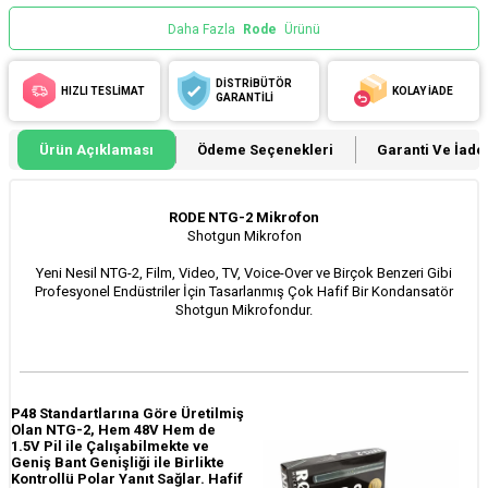
Daha Fazla
Rode
Ürünü
DİSTRİBÜTÖR
HIZLI TESLİMAT
KOLAY İADE
GARANTİLİ
Ürün Açıklaması
Ödeme Seçenekleri
Garanti Ve İade 
RODE NTG-2 Mikrofon
Shotgun Mikrofon
Yeni Nesil NTG-2, Film, Video, TV, Voice-Over ve Birçok Benzeri Gibi
Profesyonel Endüstriler İçin Tasarlanmış Çok Hafif Bir Kondansatör
Shotgun Mikrofondur.
P48 Standartlarına Göre Üretilmiş
Olan NTG-2, Hem 48V Hem de
1.5V Pil ile Çalışabilmekte ve
Geniş Bant Genişliği ile Birlikte
Kontrollü Polar Yanıt Sağlar. Hafif