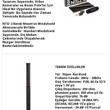
Tasarımı Sayesinde, Video
Kameralar ve Boom Pole'lar İçin
İdeal Bir Uygulama Alanına
Sahiptir. Bu Sayede Her Zaman
Yanınızda Bulunabilir.
NTG-2 Kendi Mount ve Windshield
Aksesuarıyla Birlikte
Gelmektedir. Standart Windshield
Sayesinde, Dış Mekan
Çekimlerinde Oluşabilecek
Rüzgar Gürültüsü
Bastırılabilmektedir.
TEKNİK ÖZELLİKLER
Tür: Süper-Kardioid
Frekans Cevabı: 20Hz - 20kHz
Güç Gereksinimi: P48, 44 ila 52 V
veya 1.5V pil.
Çıkış Empedansı: 250 ohm
phantom power, 350 ohm pil ile.
Sinyal/Gürültü: 76 dB
Eşdeğer Gürültü: 18 dBA SPL
(IEC654, IEC268-15'e göre)
Hassasiyet: -36 dB 1V/Pascal