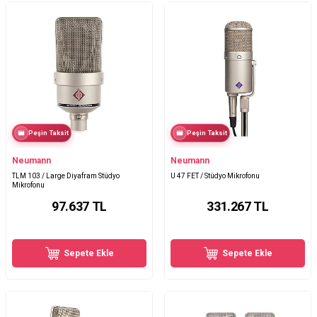
Peşin Taksit
Peşin Taksit
Neumann
Neumann
TLM 103 / Large Diyafram Stüdyo
U 47 FET / Stüdyo Mikrofonu
Mikrofonu
97.637
TL
331.267
TL
Sepete Ekle
Sepete Ekle