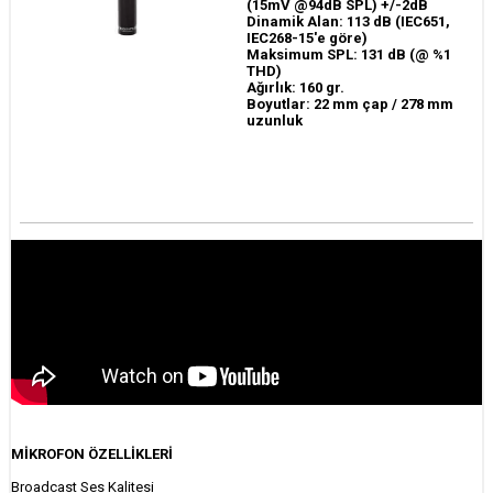
(15mV @94dB SPL) +/-2dB
Dinamik Alan: 113 dB (IEC651,
IEC268-15'e göre)
Maksimum SPL: 131 dB (@ %1
THD)
Ağırlık: 160 gr.
Boyutlar: 22 mm çap / 278 mm
uzunluk
MİKROFON ÖZELLİKLERİ
Broadcast Ses Kalitesi