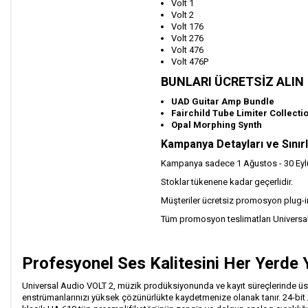
Volt 1
Volt 2
Volt 176
Volt 276
Volt 476
Volt 476P
BUNLARI ÜCRETSİZ ALIN
UAD Guitar Amp Bundle
Fairchild Tube Limiter Collecti
Opal Morphing Synth
Kampanya Detayları ve Sınır
Kampanya sadece 1 Ağustos - 30 Eylül 
Stoklar tükenene kadar geçerlidir.
Müşteriler ücretsiz promosyon plug-inl
Tüm promosyon teslimatları Universal
Profesyonel Ses Kalitesini Her Yerde 
Universal Audio VOLT 2, müzik prodüksiyonunda ve kayıt süreçlerinde üstün 
enstrümanlarınızı yüksek çözünürlükte kaydetmenize olanak tanır. 24-bit /