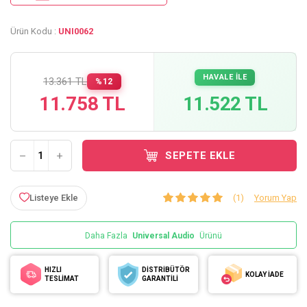
Ürün Kodu :
UNI0062
HAVALE İLE
13.361 TL
%12
11.758 TL
11.522 TL
SEPETE EKLE
Listeye Ekle
(1)
Yorum Yap
Daha Fazla
Universal Audio
Ürünü
HIZLI
DİSTRİBÜTÖR
KOLAY İADE
TESLİMAT
GARANTİLİ