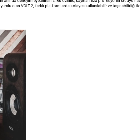
 anında deneyimleyebilirsiniz. Bu özellik, kayıtlarınıza profesyonel stüdyo ha
lu olan VOLT 2, farklı platformlarda kolayca kullanılabilir ve taşınabilirliği ile