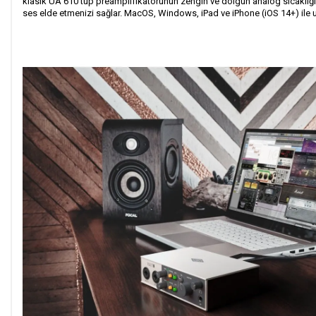
klasik UA 610 tüp preamplifikatörünün zengin ve dolgun analog sıcaklığını
ses elde etmenizi sağlar. MacOS, Windows, iPad ve iPhone (iOS 14+) ile uyum