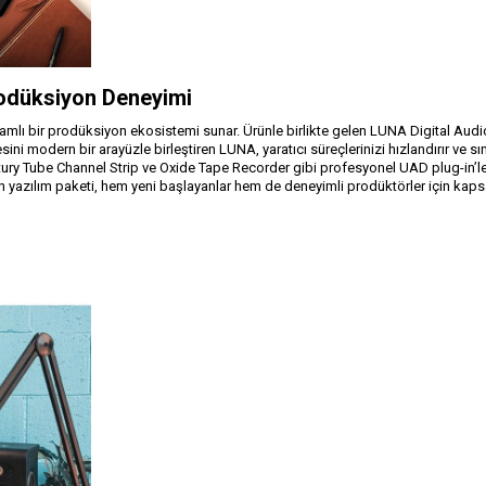
rodüksiyon Deneyimi
amlı bir prodüksiyon ekosistemi sunar. Ürünle birlikte gelen LUNA Digital Aud
ni modern bir arayüzle birleştiren LUNA, yaratıcı süreçlerinizi hızlandırır ve sı
ry Tube Channel Strip ve Oxide Tape Recorder gibi profesyonel UAD plug-in’leri il
n yazılım paketi, hem yeni başlayanlar hem de deneyimli prodüktörler için kapsa