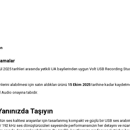
on
lamalar
2025 tarihleri arasında yetkili UA bayilerinden uygun Volt USB Recording Studio 
erini alabilmesi için satın aldıkları ürünü
15 Ekim 2025
tarihine kadar kaydetmel
 Audio onayına tabidir.
Yanınızda Taşıyın
ses kalitesi arayanlar için tasarlanmış kompakt ve güçlü bir USB ses arabirimidi
 192 kHz ses dönüştürücüleri sayesinde performansınızın her detayını ve nüansı