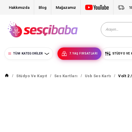
Hakkımızda
Blog
Mağazamız
1
TÜM KATEGORILER
7.YAŞ FIRSATLARI
STÜDYO VE 
Stüdyo Ve Kayıt
Ses Kartları
Usb Ses Kartı
Volt 2 