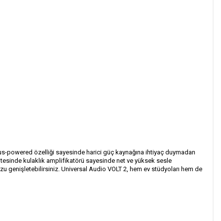
, bus-powered özelliği sayesinde harici güç kaynağına ihtiyaç duymadan
alitesinde kulaklık amplifikatörü sayesinde net ve yüksek sesle
uzu genişletebilirsiniz. Universal Audio VOLT 2, hem ev stüdyoları hem de