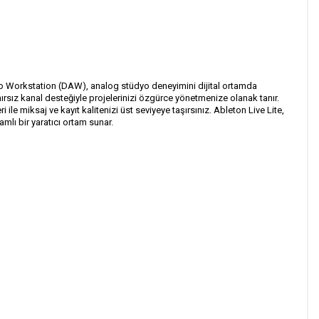
io Workstation (DAW), analog stüdyo deneyimini dijital ortamda
nırsız kanal desteğiyle projelerinizi özgürce yönetmenize olanak tanır.
e miksaj ve kayıt kalitenizi üst seviyeye taşırsınız. Ableton Live Lite,
mlı bir yaratıcı ortam sunar.