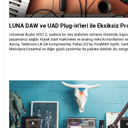
LUNA DAW ve UAD Plug-in’leri ile Eksiksiz P
Universal Audio VOLT 2, sadece bir ses arabirimi olmanın ötesinde, kaps
yaşamanızı sağlar. Klasik bant makineleri ve analog miks konsollarının sesi
Ayrıca, Teletronix LA-2A kompresörler, Pultec EQ’lar, PolyMAX Synth, Centu
Melodyne Essential ve diğer güçlü yazılımlar da pakete dahildir. Bu zengi