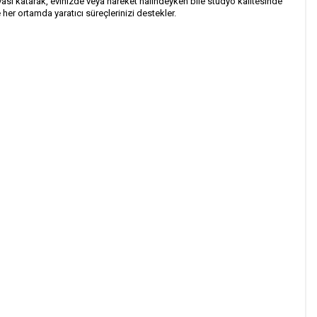
vası katarak, evinizde veya hareket halindeyken bile stüdyo kalitesinde
 her ortamda yaratıcı süreçlerinizi destekler.