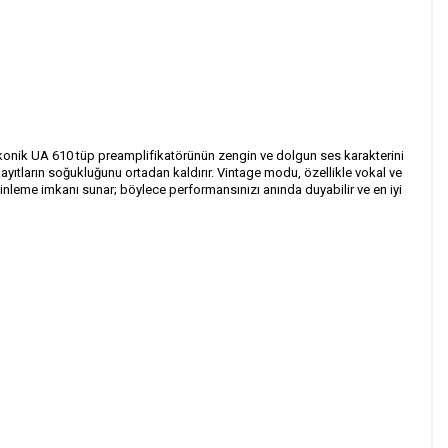
ikonik UA 610 tüp preamplifikatörünün zengin ve dolgun ses karakterini
l kayıtların soğukluğunu ortadan kaldırır. Vintage modu, özellikle vokal ve
dinleme imkanı sunar; böylece performansınızı anında duyabilir ve en iyi