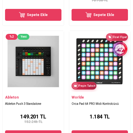
76.758 TL
Sepete Ekle
Sepete Ekle
%
2
Yeni
Özel Fiyat
Peşin Taksit
Ableton
Worlde
Ableton Push 3 Standalone
Orca Pad 64 PRO Midi Kontrolcüsü
149.201
TL
1.184
TL
152.246 TL