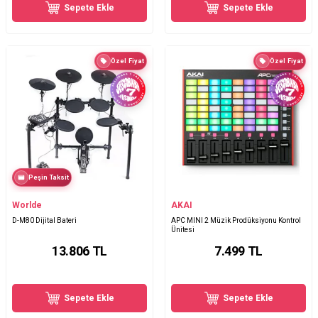
Sepete Ekle
Sepete Ekle
Özel Fiyat
Özel Fiyat
Peşin Taksit
Worlde
AKAI
D-M80 Dijital Bateri
APC MINI 2 Müzik Prodüksiyonu Kontrol
Ünitesi
13.806
TL
7.499
TL
Sepete Ekle
Sepete Ekle