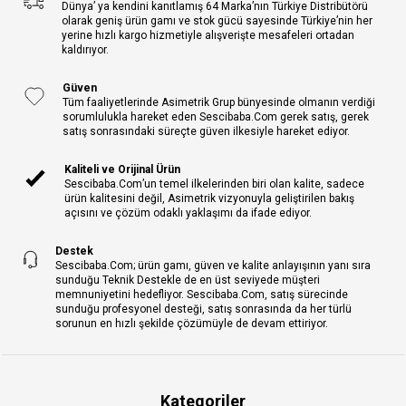
Dünya’ ya kendini kanıtlamış 64 Marka’nın Türkiye Distribütörü
olarak geniş ürün gamı ve stok gücü sayesinde Türkiye’nin her
yerine hızlı kargo hizmetiyle alışverişte mesafeleri ortadan
kaldırıyor.
Güven
Tüm faaliyetlerinde Asimetrik Grup bünyesinde olmanın verdiği
sorumlulukla hareket eden Sescibaba.Com gerek satış, gerek
satış sonrasındaki süreçte güven ilkesiyle hareket ediyor.
Kaliteli ve Orijinal Ürün
Sescibaba.Com’un temel ilkelerinden biri olan kalite, sadece
ürün kalitesini değil, Asimetrik vizyonuyla geliştirilen bakış
açısını ve çözüm odaklı yaklaşımı da ifade ediyor.
Destek
Sescibaba.Com; ürün gamı, güven ve kalite anlayışının yanı sıra
sunduğu Teknik Destekle de en üst seviyede müşteri
memnuniyetini hedefliyor. Sescibaba.Com, satış sürecinde
sunduğu profesyonel desteği, satış sonrasında da her türlü
sorunun en hızlı şekilde çözümüyle de devam ettiriyor.
Kategoriler