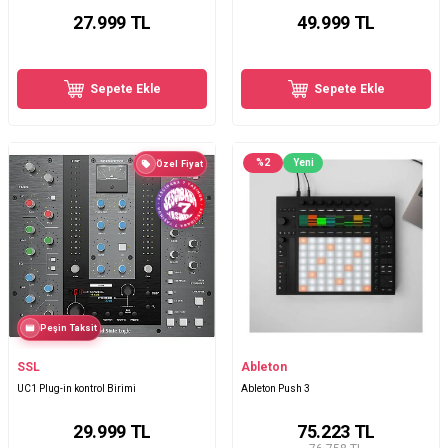
27.999
TL
49.999
TL
Sepete Ekle
Sepete Ekle
%
2
Yeni
Özel Fiyat
Peşin Taksit
SSL
Ableton
UC1 Plug-in kontrol Birimi
Ableton Push 3
29.999
TL
75.223
TL