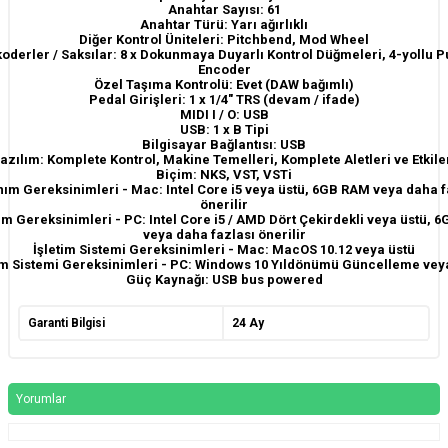
Anahtar Sayısı: 61
Anahtar Türü: Yarı ağırlıklı
Diğer Kontrol Üniteleri: Pitchbend, Mod Wheel
oderler / Saksılar: 8 x Dokunmaya Duyarlı Kontrol Düğmeleri, 4-yollu 
Encoder
Özel Taşıma Kontrolü: Evet (DAW bağımlı)
Pedal Girişleri: 1 x 1/4" TRS (devam / ifade)
MIDI I / O: USB
USB: 1 x B Tipi
Bilgisayar Bağlantısı: USB
azılım: Komplete Kontrol, Makine Temelleri, Komplete Aletleri ve Etkile
Biçim: NKS, VST, VSTi
ım Gereksinimleri - Mac: Intel Core i5 veya üstü, 6GB RAM veya daha f
önerilir
m Gereksinimleri - PC: Intel Core i5 / AMD Dört Çekirdekli veya üstü, 
veya daha fazlası önerilir
İşletim Sistemi Gereksinimleri - Mac: MacOS 10.12 veya üstü
im Sistemi Gereksinimleri - PC: Windows 10 Yıldönümü Güncelleme vey
Güç Kaynağı: USB bus powered
Garanti Bilgisi
24 Ay
Yorumlar