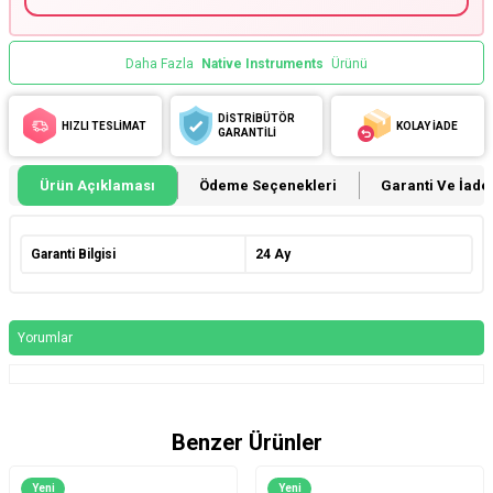
Daha Fazla
Native Instruments
Ürünü
DİSTRİBÜTÖR
HIZLI TESLİMAT
KOLAY İADE
GARANTİLİ
Ürün Açıklaması
Ödeme Seçenekleri
Garanti Ve İade 
Garanti Bilgisi
24 Ay
Yorumlar
Benzer Ürünler
Yeni
Yeni