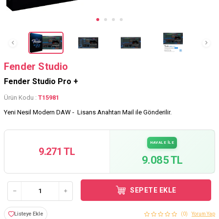
Fender Studio
Fender Studio Pro +
Ürün Kodu :
T15981
Yeni Nesil Modern DAW - Lisans Anahtarı Mail ile Gönderilir.
HAVALE İLE
9.271 TL
9.085 TL
SEPETE EKLE
Listeye Ekle
(0)
Yorum Yap