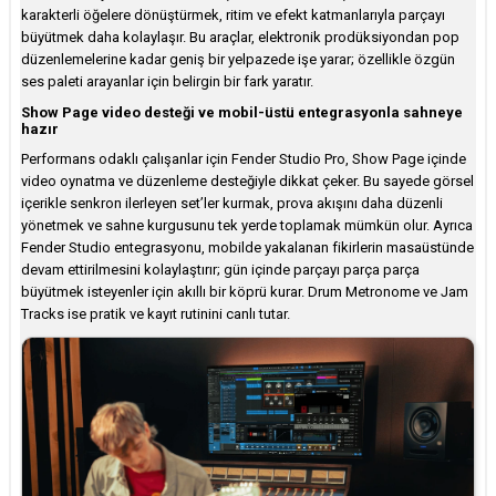
karakterli öğelere dönüştürmek, ritim ve efekt katmanlarıyla parçayı
büyütmek daha kolaylaşır. Bu araçlar, elektronik prodüksiyondan pop
düzenlemelerine kadar geniş bir yelpazede işe yarar; özellikle özgün
ses paleti arayanlar için belirgin bir fark yaratır.
Show Page video desteği ve mobil-üstü entegrasyonla sahneye
hazır
Performans odaklı çalışanlar için Fender Studio Pro, Show Page içinde
video oynatma ve düzenleme desteğiyle dikkat çeker. Bu sayede görsel
içerikle senkron ilerleyen set’ler kurmak, prova akışını daha düzenli
yönetmek ve sahne kurgusunu tek yerde toplamak mümkün olur. Ayrıca
Fender Studio entegrasyonu, mobilde yakalanan fikirlerin masaüstünde
devam ettirilmesini kolaylaştırır; gün içinde parçayı parça parça
büyütmek isteyenler için akıllı bir köprü kurar. Drum Metronome ve Jam
Tracks ise pratik ve kayıt rutinini canlı tutar.