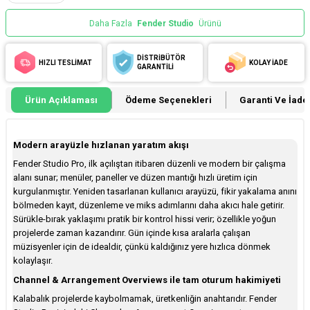
Daha Fazla
Fender Studio
Ürünü
DİSTRİBÜTÖR
HIZLI TESLİMAT
KOLAY İADE
GARANTİLİ
Ürün Açıklaması
Ödeme Seçenekleri
Garanti Ve İade 
Modern arayüzle hızlanan yaratım akışı
Fender Studio Pro, ilk açılıştan itibaren düzenli ve modern bir çalışma
alanı sunar; menüler, paneller ve düzen mantığı hızlı üretim için
kurgulanmıştır. Yeniden tasarlanan kullanıcı arayüzü, fikir yakalama anını
bölmeden kayıt, düzenleme ve miks adımlarını daha akıcı hale getirir.
Sürükle-bırak yaklaşımı pratik bir kontrol hissi verir; özellikle yoğun
projelerde zaman kazandırır. Gün içinde kısa aralarla çalışan
müzisyenler için de idealdir, çünkü kaldığınız yere hızlıca dönmek
kolaylaşır.
Channel & Arrangement Overviews ile tam oturum hakimiyeti
Kalabalık projelerde kaybolmamak, üretkenliğin anahtarıdır. Fender