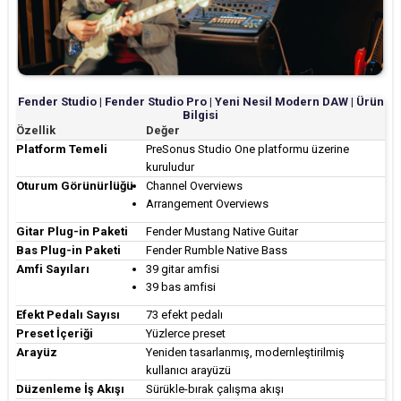
Fender Studio | Fender Studio Pro | Yeni Nesil Modern DAW | Ürün
Bilgisi
Özellik
Değer
Platform Temeli
PreSonus Studio One platformu üzerine
kuruludur
Oturum Görünürlüğü
Channel Overviews
Arrangement Overviews
Gitar Plug-in Paketi
Fender Mustang Native Guitar
Bas Plug-in Paketi
Fender Rumble Native Bass
Amfi Sayıları
39 gitar amfisi
39 bas amfisi
Efekt Pedalı Sayısı
73 efekt pedalı
Preset İçeriği
Yüzlerce preset
Arayüz
Yeniden tasarlanmış, modernleştirilmiş
kullanıcı arayüzü
Düzenleme İş Akışı
Sürükle-bırak çalışma akışı