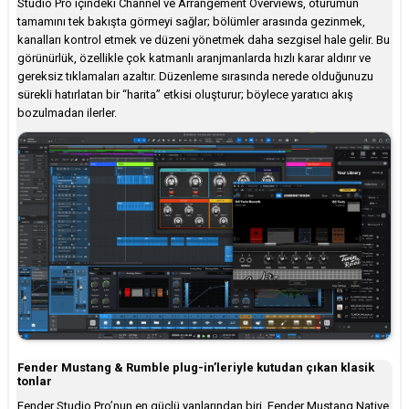
Studio Pro içindeki Channel ve Arrangement Overviews, oturumun
tamamını tek bakışta görmeyi sağlar; bölümler arasında gezinmek,
kanalları kontrol etmek ve düzeni yönetmek daha sezgisel hale gelir. Bu
görünürlük, özellikle çok katmanlı aranjmanlarda hızlı karar aldırır ve
gereksiz tıklamaları azaltır. Düzenleme sırasında nerede olduğunuzu
sürekli hatırlatan bir “harita” etkisi oluşturur; böylece yaratıcı akış
bozulmadan ilerler.
Fender Mustang & Rumble plug-in’leriyle kutudan çıkan klasik
tonlar
Fender Studio Pro’nun en güçlü yanlarından biri, Fender Mustang Native