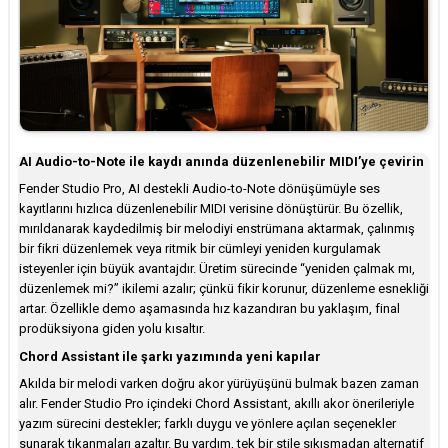
AI Audio-to-Note ile kaydı anında düzenlenebilir MIDI’ye çevirin
Fender Studio Pro, AI destekli Audio-to-Note dönüşümüyle ses
kayıtlarını hızlıca düzenlenebilir MIDI verisine dönüştürür. Bu özellik,
mırıldanarak kaydedilmiş bir melodiyi enstrümana aktarmak, çalınmış
bir fikri düzenlemek veya ritmik bir cümleyi yeniden kurgulamak
isteyenler için büyük avantajdır. Üretim sürecinde “yeniden çalmak mı,
düzenlemek mi?” ikilemi azalır; çünkü fikir korunur, düzenleme esnekliği
artar. Özellikle demo aşamasında hız kazandıran bu yaklaşım, final
prodüksiyona giden yolu kısaltır.
Chord Assistant ile şarkı yazımında yeni kapılar
Akılda bir melodi varken doğru akor yürüyüşünü bulmak bazen zaman
alır. Fender Studio Pro içindeki Chord Assistant, akıllı akor önerileriyle
yazım sürecini destekler; farklı duygu ve yönlere açılan seçenekler
sunarak tıkanmaları azaltır. Bu yardım, tek bir stile sıkışmadan alternatif