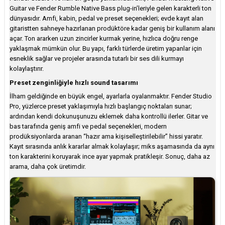
Guitar ve Fender Rumble Native Bass plug-in’leriyle gelen karakterli ton
dünyasıdır. Amfi, kabin, pedal ve preset seçenekleri; evde kayıt alan
gitaristten sahneye hazırlanan prodüktöre kadar geniş bir kullanım alanı
açar. Ton ararken uzun zincirler kurmak yerine, hızlıca doğru renge
yaklaşmak mümkün olur. Bu yapı, farklı türlerde üretim yapanlar için
esneklik sağlar ve projeler arasında tutarlı bir ses dili kurmayı
kolaylaştırır.
Preset zenginliğiyle hızlı sound tasarımı
İlham geldiğinde en büyük engel, ayarlarla oyalanmaktır. Fender Studio
Pro, yüzlerce preset yaklaşımıyla hızlı başlangıç noktaları sunar;
ardından kendi dokunuşunuzu eklemek daha kontrollü ilerler. Gitar ve
bas tarafında geniş amfi ve pedal seçenekleri, modern
prodüksiyonlarda aranan “hazır ama kişiselleştirilebilir” hissi yaratır.
Kayıt sırasında anlık kararlar almak kolaylaşır; miks aşamasında da aynı
ton karakterini koruyarak ince ayar yapmak pratikleşir. Sonuç, daha az
arama, daha çok üretimdir.