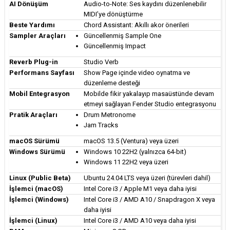
AI Dönüşüm
Audio-to-Note: Ses kaydını düzenlenebilir
MIDI’ye dönüştürme
Beste Yardımı
Chord Assistant: Akıllı akor önerileri
Sampler Araçları
Güncellenmiş Sample One
Güncellenmiş Impact
Reverb Plug-in
Studio Verb
Performans Sayfası
Show Page içinde video oynatma ve
düzenleme desteği
Mobil Entegrasyon
Mobilde fikir yakalayıp masaüstünde devam
etmeyi sağlayan Fender Studio entegrasyonu
Pratik Araçları
Drum Metronome
Jam Tracks
macOS Sürümü
macOS 13.5 (Ventura) veya üzeri
Windows Sürümü
Windows 10 22H2 (yalnızca 64-bit)
Windows 11 22H2 veya üzeri
Linux (Public Beta)
Ubuntu 24.04 LTS veya üzeri (türevleri dahil)
İşlemci (macOS)
Intel Core i3 / Apple M1 veya daha iyisi
İşlemci (Windows)
Intel Core i3 / AMD A10 / Snapdragon X veya
daha iyisi
İşlemci (Linux)
Intel Core i3 / AMD A10 veya daha iyisi