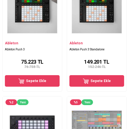
Ableton
Ableton
Ableton Push 3
Ableton Push 3 Standalone
75.223
TL
149.201
TL
76.758 TL
152.246 TL
Sepete Ekle
Sepete Ekle
%
2
Yeni
%
5
Yeni