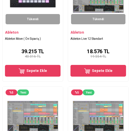
Tükendi
Tükendi
Ableton
Ableton
Ableton Move ( Ön Sipariş )
Ableton Live 12 Standart
39.215
TL
18.576
TL
40.016 TL
19.554 TL
Sepete Ekle
Sepete Ekle
%
5
Yeni
%
5
Yeni