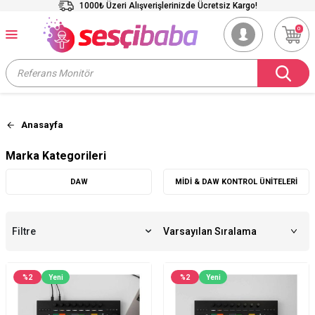
1000₺ Üzeri Alışverişlerinizde Ücretsiz Kargo!
0
Anasayfa
Marka Kategorileri
DAW
MIDI & DAW KONTROL ÜNITELERI
Filtre
%
2
Yeni
%
2
Yeni