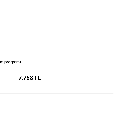
ım programı
7.768
TL