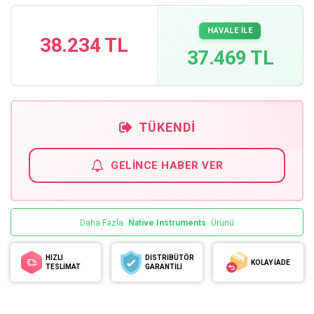
HAVALE İLE
38.234 TL
37.469 TL
TÜKENDI
GELINCE HABER VER
Daha Fazla
Native Instruments
Ürünü
HIZLI
DİSTRİBÜTÖR
KOLAY İADE
TESLİMAT
GARANTİLİ