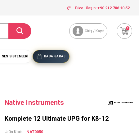
Bize Ulaşın:
+90 212 706 10 52
0
Giriş / Kayıt
SES SISTEMLERI
BABA GARAJ
Native Instruments
Komplete 12 Ultimate UPG for K8-12
Ürün Kodu :
NAT0050