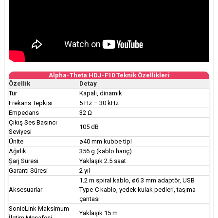
Alpha-Theta HDJ-F10 Teknik Özellikleri
Özellik
Detay
Tür
Kapalı, dinamik
Frekans Tepkisi
5 Hz – 30 kHz
Empedans
32 Ω
Çıkış Ses Basıncı
105 dB
Seviyesi
Ünite
ø40 mm kubbe tipi
Ağırlık
356 g (kablo hariç)
Şarj Süresi
Yaklaşık 2.5 saat
Garanti Süresi
2 yıl
1.2 m spiral kablo, ø6.3 mm adaptör, USB
Aksesuarlar
Type-C kablo, yedek kulak pedleri, taşıma
çantası
SonicLink Maksimum
Yaklaşık 15 m
İletim Mesafesi