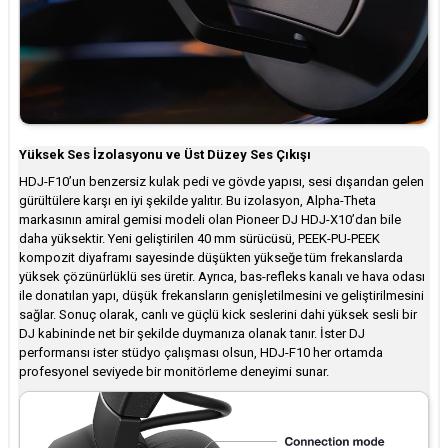
Yüksek Ses İzolasyonu ve Üst Düzey Ses Çıkışı
HDJ-F10’un benzersiz kulak pedi ve gövde yapısı, sesi dışarıdan gelen
gürültülere karşı en iyi şekilde yalıtır. Bu izolasyon, Alpha-Theta
markasının amiral gemisi modeli olan Pioneer DJ HDJ-X10’dan bile
daha yüksektir. Yeni geliştirilen 40 mm sürücüsü, PEEK-PU-PEEK
kompozit diyaframı sayesinde düşükten yükseğe tüm frekanslarda
yüksek çözünürlüklü ses üretir. Ayrıca, bas-refleks kanalı ve hava odası
ile donatılan yapı, düşük frekansların genişletilmesini ve geliştirilmesini
sağlar. Sonuç olarak, canlı ve güçlü kick seslerini dahi yüksek sesli bir
DJ kabininde net bir şekilde duymanıza olanak tanır. İster DJ
performansı ister stüdyo çalışması olsun, HDJ-F10 her ortamda
profesyonel seviyede bir monitörleme deneyimi sunar.