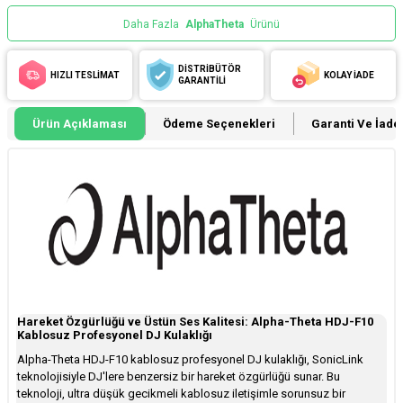
Daha Fazla
AlphaTheta
Ürünü
DİSTRİBÜTÖR
HIZLI TESLİMAT
KOLAY İADE
GARANTİLİ
Ürün Açıklaması
Ödeme Seçenekleri
Garanti Ve İade 
Hareket Özgürlüğü ve Üstün Ses Kalitesi: Alpha-Theta HDJ-F10
Kablosuz Profesyonel DJ Kulaklığı
Alpha-Theta HDJ-F10 kablosuz profesyonel DJ kulaklığı, SonicLink
teknolojisiyle DJ'lere benzersiz bir hareket özgürlüğü sunar. Bu
teknoloji, ultra düşük gecikmeli kablosuz iletişimle sorunsuz bir