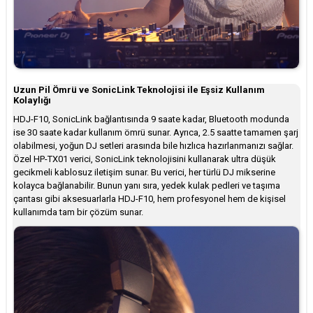
Uzun Pil Ömrü ve SonicLink Teknolojisi ile Eşsiz Kullanım
Kolaylığı
HDJ-F10, SonicLink bağlantısında 9 saate kadar, Bluetooth modunda
ise 30 saate kadar kullanım ömrü sunar. Ayrıca, 2.5 saatte tamamen şarj
olabilmesi, yoğun DJ setleri arasında bile hızlıca hazırlanmanızı sağlar.
Özel HP-TX01 verici, SonicLink teknolojisini kullanarak ultra düşük
gecikmeli kablosuz iletişim sunar. Bu verici, her türlü DJ mikserine
kolayca bağlanabilir. Bunun yanı sıra, yedek kulak pedleri ve taşıma
çantası gibi aksesuarlarla HDJ-F10, hem profesyonel hem de kişisel
kullanımda tam bir çözüm sunar.