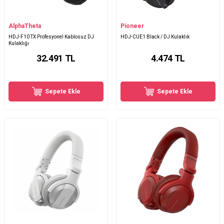
AlphaTheta
Pioneer
HDJ-F10 TX Profesyonel Kablosuz DJ
HDJ-CUE1 Black / DJ Kulaklık
Kulaklığı
32.491
TL
4.474
TL
Sepete Ekle
Sepete Ekle