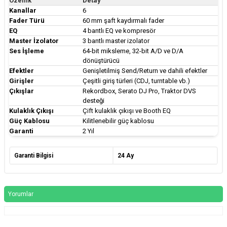
Özellik
Detay
Kanallar
6
Fader Türü
60 mm şaft kaydırmalı fader
EQ
4 bantlı EQ ve kompresör
Master İzolator
3 bantlı master izolator
Ses İşleme
64-bit miksleme, 32-bit A/D ve D/A
dönüştürücü
Efektler
Genişletilmiş Send/Return ve dahili efektler
Girişler
Çeşitli giriş türleri (CDJ, turntable vb.)
Çıkışlar
Rekordbox, Serato DJ Pro, Traktor DVS
desteği
Kulaklık Çıkışı
Çift kulaklık çıkışı ve Booth EQ
Güç Kablosu
Kilitlenebilir güç kablosu
Garanti
2 Yıl
Garanti Bilgisi
24 Ay
Yorumlar