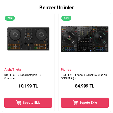
Benzer Ürünler
Yeni
Yeni
AlphaTheta
Pioneer
DDJ-FLX2 | 2 Kanal Kompakt DJ
DDJ-FLX10 4 Kanallı DJ Kontrol Cihazı (
Controller
ÖN SİPARİŞ )
10.199
TL
84.999
TL
Sepete Ekle
Sepete Ekle