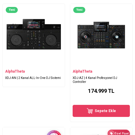
Yeni
Yeni
AlphaTheta
AlphaTheta
XDJ-AN | 2 Kanal ALL-In-One DJ Sistemi
XDJ-AZ | 4 Kanal Profesyonel DJ
Controller
174.999
TL
Sepete Ekle
Özel Fiyat