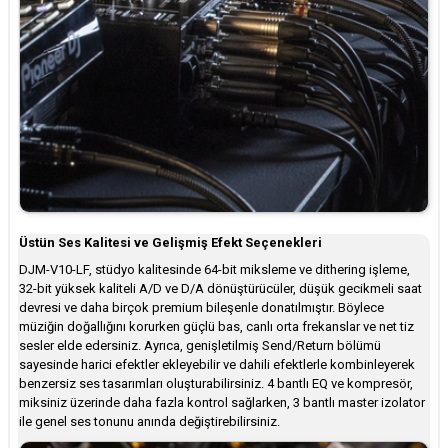
Üstün Ses Kalitesi ve Gelişmiş Efekt Seçenekleri
DJM-V10-LF, stüdyo kalitesinde 64-bit miksleme ve dithering işleme,
32-bit yüksek kaliteli A/D ve D/A dönüştürücüler, düşük gecikmeli saat
devresi ve daha birçok premium bileşenle donatılmıştır. Böylece
müziğin doğallığını korurken güçlü bas, canlı orta frekanslar ve net tiz
sesler elde edersiniz. Ayrıca, genişletilmiş Send/Return bölümü
sayesinde harici efektler ekleyebilir ve dahili efektlerle kombinleyerek
benzersiz ses tasarımları oluşturabilirsiniz. 4 bantlı EQ ve kompresör,
miksiniz üzerinde daha fazla kontrol sağlarken, 3 bantlı master izolator
ile genel ses tonunu anında değiştirebilirsiniz.