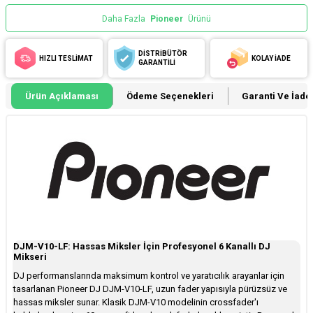
Daha Fazla
Pioneer
Ürünü
DİSTRİBÜTÖR
HIZLI TESLİMAT
KOLAY İADE
GARANTİLİ
Ürün Açıklaması
Ödeme Seçenekleri
Garanti Ve İade 
DJM-V10-LF: Hassas Miksler İçin Profesyonel 6 Kanallı DJ
Mikseri
DJ performanslarında maksimum kontrol ve yaratıcılık arayanlar için
tasarlanan Pioneer DJ DJM-V10-LF, uzun fader yapısıyla pürüzsüz ve
hassas miksler sunar. Klasik DJM-V10 modelinin crossfader'ı