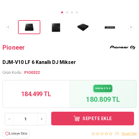
Pioneer
DJM-V10 LF 6 Kanallı DJ Mikser
Ürün Kodu :
PIO0322
HAVALE İLE
184.499 TL
180.809 TL
SEPETE EKLE
Listeye Ekle
(0)
Yorum Yap