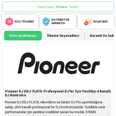
Daha Fazla
Pioneer
Ürünü
DİSTRİBÜTÖR
HIZLI TESLİMAT
KOLAY İADE
GARANTİLİ
Ürün Açıklaması
Ödeme Seçenekleri
Garanti Ve İade 
Pioneer DJ DDJ-FLX10: Profesyonel DJ’ler İçin Yenilikçi 4 Kanallı
DJ Kontrolcü
Pioneer DJ DDJ-FLX10, rekordbox ve Serato DJ Pro uyumluluğuna
sahip, dört kanallı profesyonel bir DJ kontrolcüsüdür. Özellikle canlı
performanslar için yenilikçi özellikler sunan bu model, STEMS