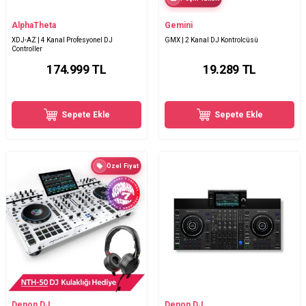
AlphaTheta
Gemini
XDJ-AZ | 4 Kanal Profesyonel DJ
GMX | 2 Kanal DJ Kontrolcüsü
Controller
174.999
TL
19.289
TL
Sepete Ekle
Sepete Ekle
Özel Fiyat
Denon DJ
Denon DJ