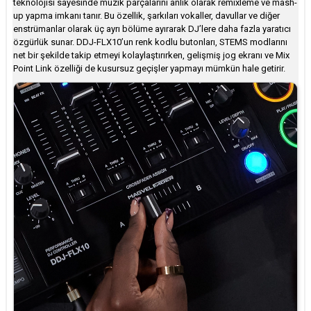
teknolojisi sayesinde müzik parçalarını anlık olarak remixleme ve mash-
up yapma imkanı tanır. Bu özellik, şarkıları vokaller, davullar ve diğer
enstrümanlar olarak üç ayrı bölüme ayırarak DJ’lere daha fazla yaratıcı
özgürlük sunar. DDJ-FLX10’un renk kodlu butonları, STEMS modlarını
net bir şekilde takip etmeyi kolaylaştırırken, gelişmiş jog ekranı ve Mix
Point Link özelliği de kusursuz geçişler yapmayı mümkün hale getirir.