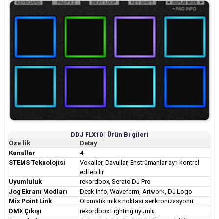
DDJ FLX10 | Ürün Bilgileri
Özellik
Detay
Kanallar
4
STEMS Teknolojisi
Vokaller, Davullar, Enstrümanlar ayrı kontrol
edilebilir
Uyumluluk
rekordbox, Serato DJ Pro
Jog Ekranı Modları
Deck Info, Waveform, Artwork, DJ Logo
Mix Point Link
Otomatik miks noktası senkronizasyonu
DMX Çıkışı
rekordbox Lighting uyumlu