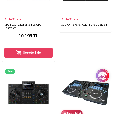
AlphaTheta
AlphaTheta
DDJ-FLX2 | 2 Kanal Kompakt DJ
XDJ-AN | 2 Kanal ALL-In-One DJ Sistemi
Controller
10.199
TL
Sepete Ekle
Yeni
Peşin Taksit