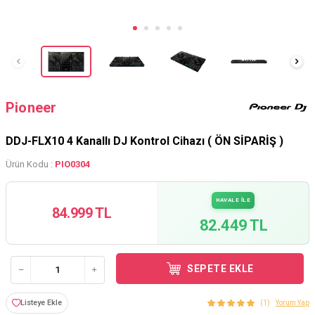
Pioneer
DDJ-FLX10 4 Kanallı DJ Kontrol Cihazı ( ÖN SİPARİŞ )
Ürün Kodu :
PIO0304
HAVALE İLE
84.999 TL
82.449 TL
SEPETE EKLE
Listeye Ekle
(1)
Yorum Yap