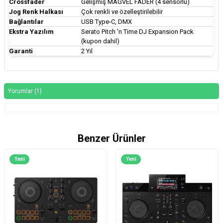
Crossfader
Gelişmiş MAGVEL FADER (4 sensörlü)
Jog Renk Halkası
Çok renkli ve özelleştirilebilir
Bağlantılar
USB Type-C, DMX
Ekstra Yazılım
Serato Pitch 'n Time DJ Expansion Pack
(kupon dahil)
Garanti
2 Yıl
Yorumlar (1)
Benzer Ürünler
Yeni
Yeni