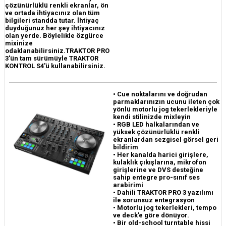
çözünürlüklü renkli ekranlar, ön
ve ortada ihtiyacınız olan tüm
bilgileri standda tutar. İhtiyaç
duyduğunuz her şey ihtiyacınız
olan yerde. Böylelikle özgürce
mixinize
odaklanabilirsiniz.TRAKTOR PRO
3'ün tam sürümüyle TRAKTOR
KONTROL S4'ü kullanabilirsiniz.
• Cue noktalarını ve doğrudan
parmaklarınızın ucunu ileten çok
yönlü motorlu jog tekerlekleriyle
kendi stilinizde mixleyin
• RGB LED halkalarından ve
yüksek çözünürlüklü renkli
ekranlardan sezgisel görsel geri
bildirim
• Her kanalda harici girişlere,
kulaklık çıkışlarına, mikrofon
girişlerine ve DVS desteğine
sahip entegre pro-sınıf ses
arabirimi
• Dahili TRAKTOR PRO 3 yazılımı
ile sorunsuz entegrasyon
• Motorlu jog tekerlekleri, tempo
ve deck’e göre dönüyor.
• Bir old-school turntable hissi