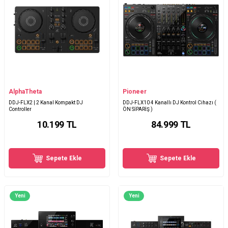
AlphaTheta
Pioneer
DDJ-FLX2 | 2 Kanal Kompakt DJ
DDJ-FLX10 4 Kanallı DJ Kontrol Cihazı (
Controller
ÖN SİPARİŞ )
10.199
TL
84.999
TL
Sepete Ekle
Sepete Ekle
Yeni
Yeni