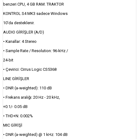
benzeri CPU, 4 GB RAM. TRAKTOR
KONTROL S4 MK3 sadece Windows
10’da desteklenir.
AUDIO GİRİŞLER (A/D)
• Kanallar: 4 Stereo
• Sample Rate / Resolution: 96-kHz /
24-bit
• Çevirici: Cirrus Logic CS5368
LINE GİRİŞLER
• DNR (a-weighted): 110 dB
• Frekans aralığı: 20 Hz - 20 kHz,
+0.1/- 0.05 dB
• THD+N: 0.002%
MIC GİRİŞİ
• DNR (a-weighted) @ 1 kHz: 104 dB