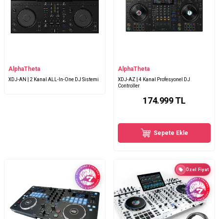
AlphaTheta
AlphaTheta
XDJ-AN | 2 Kanal ALL-In-One DJ Sistemi
XDJ-AZ | 4 Kanal Profesyonel DJ
Controller
174.999
TL
Sepete Ekle
Özel Fiyat