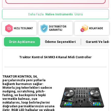
Daha Fazla
Native Instruments
Ürünü
DİSTRİBÜTÖR
HIZLI TESLİMAT
KOLAY İADE
GARANTİLİ
Ürün Açıklaması
Ödeme Seçenekleri
Garanti Ve İade 
Traktor Kontrol S4 MK3 4 Kanal Midi Controller
TRAKTOR KONTROL S4,
parçalarınızla yeni yollarla
bağlantı kurmanızı sağlar:
Motorlu jog tekerlekleri sadece
nudging, scratching, pitch-
fading, ve backspins’e tepki
vermekle kalmaz, cue
noktalarını, loop belirteçlerini
doğrudan parmaklarınızın ucuna
iletir. RGB LED halkalar ve yüksek