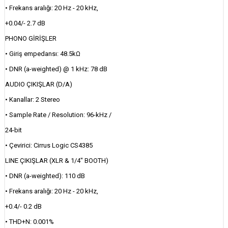
• Frekans aralığı: 20 Hz - 20 kHz,
+0.04/- 2.7 dB
PHONO GİRİŞLER
• Giriş empedansı: 48.5kΩ
• DNR (a-weighted) @ 1 kHz: 78 dB
AUDIO ÇIKIŞLAR (D/A)
• Kanallar: 2 Stereo
• Sample Rate / Resolution: 96-kHz /
24-bit
• Çevirici: Cirrus Logic CS4385
LINE ÇIKIŞLAR (XLR & 1/4" BOOTH)
• DNR (a-weighted): 110 dB
• Frekans aralığı: 20 Hz - 20 kHz,
+0.4/- 0.2 dB
• THD+N: 0.001%