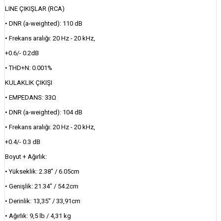
LINE ÇIKIŞLAR (RCA)
• DNR (a-weighted): 110 dB
• Frekans aralığı: 20 Hz - 20 kHz,
+0.6/- 0.2dB
• THD+N: 0.001%
KULAKLIK ÇIKIŞI
• EMPEDANS: 33Ω
• DNR (a-weighted): 104 dB
• Frekans aralığı: 20 Hz - 20 kHz,
+0.4/- 0.3 dB
Boyut + Ağırlık:
• Yükseklik: 2.38" / 6.05cm
• Genişlik: 21.34" / 54.2cm
• Derinlik: 13,35" / 33,91cm
• Ağırlık: 9,5 lb / 4,31 kg