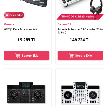
Peşin Taksit
Gemini
Denon DJ
GMX | 2 Kanal DJ Kontrolcüsü
Prime 4+ Profesyonel DJ Controller (White
Edition)
19.289
TL
146.224
TL
Sepete Ekle
Sepete Ekle