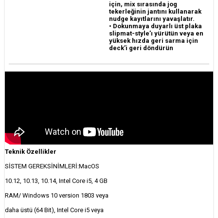
için, mix sırasında jog
tekerleğinin jantını kullanarak
nudge kayıtlarını yavaşlatır.
• Dokunmaya duyarlı üst plaka
slipmat-style’ı yürütün veya en
yüksek hızda geri sarma için
deck’i geri döndürün
Teknik Özellikler
SİSTEM GEREKSİNİMLERİ:MacOS
10.12, 10.13, 10.14, Intel Core i5, 4 GB
RAM/ Windows 10 version 1803 veya
daha üstü (64 Bit), Intel Core i5 veya