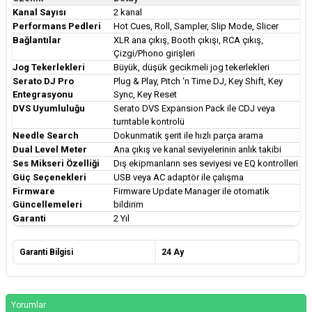
Kanal Sayısı
2 kanal
Performans Pedleri
Hot Cues, Roll, Sampler, Slip Mode, Slicer
Bağlantılar
XLR ana çıkış, Booth çıkışı, RCA çıkış,
Çizgi/Phono girişleri
Jog Tekerlekleri
Büyük, düşük gecikmeli jog tekerlekleri
Serato DJ Pro
Plug & Play, Pitch ‘n Time DJ, Key Shift, Key
Entegrasyonu
Sync, Key Reset
DVS Uyumluluğu
Serato DVS Expansion Pack ile CDJ veya
turntable kontrolü
Needle Search
Dokunmatik şerit ile hızlı parça arama
Dual Level Meter
Ana çıkış ve kanal seviyelerinin anlık takibi
Ses Mikseri Özelliği
Dış ekipmanların ses seviyesi ve EQ kontrolleri
Güç Seçenekleri
USB veya AC adaptör ile çalışma
Firmware
Firmware Update Manager ile otomatik
Güncellemeleri
bildirim
Garanti
2 Yıl
Garanti Bilgisi
24 Ay
Yorumlar