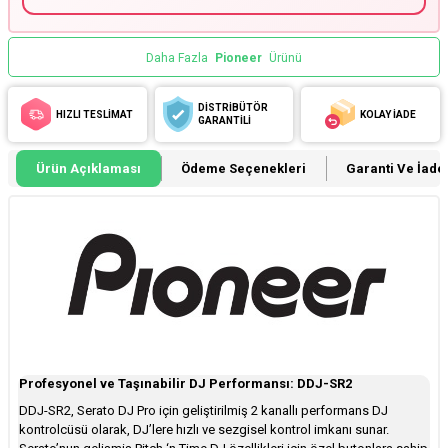
Daha Fazla
Pioneer
Ürünü
DİSTRİBÜTÖR
HIZLI TESLİMAT
KOLAY İADE
GARANTİLİ
Ürün Açıklaması
Ödeme Seçenekleri
Garanti Ve İade 
Profesyonel ve Taşınabilir DJ Performansı: DDJ-SR2
DDJ-SR2, Serato DJ Pro için geliştirilmiş 2 kanallı performans DJ
kontrolcüsü olarak, DJ’lere hızlı ve sezgisel kontrol imkanı sunar.