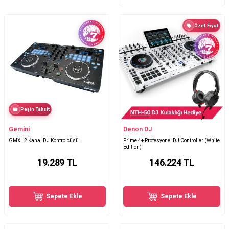
Özel Fiyat
Peşin Taksit
Gemini
Denon DJ
GMX | 2 Kanal DJ Kontrolcüsü
Prime 4+ Profesyonel DJ Controller (White
Edition)
19.289
TL
146.224
TL
Sepete Ekle
Sepete Ekle