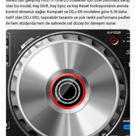
Serato’nun gelişmiş Pitch ‘n Time DJ özellikleri için özel butonlara sahip
olan bu model, Key Shift, Key Sync ve Key Reset fonksiyonlarını anında
kontrol etmenizi sağlar. Kompakt ve DDJ-SR modeline göre %18 daha
hafif olan DDJ-SR2, taşınabilir tasarımı ve çok renkli performans pedleri
ile hem stüdyoda hem de sahnede üst düzey bir deneyim sunar.