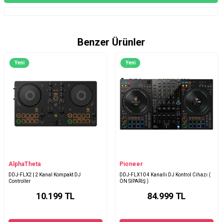
Benzer Ürünler
Yeni
Yeni
AlphaTheta
Pioneer
DDJ-FLX2 | 2 Kanal Kompakt DJ
DDJ-FLX10 4 Kanallı DJ Kontrol Cihazı (
Controller
ÖN SİPARİŞ )
10.199
TL
84.999
TL