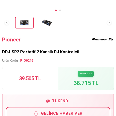
Pioneer
DDJ-SR2 Portatif 2 Kanallı DJ Kontrolcü
Ürün Kodu :
PIO0246
HAVALE İLE
39.505 TL
38.715 TL
TÜKENDI
GELINCE HABER VER