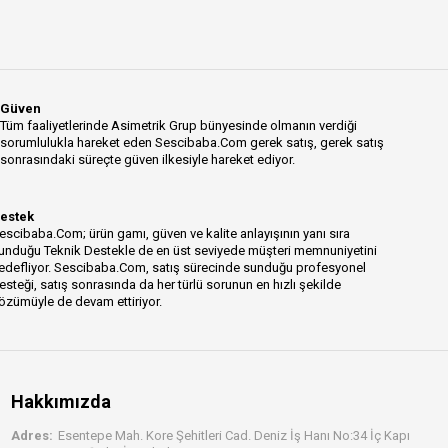
Güven
Tüm faaliyetlerinde Asimetrik Grup bünyesinde olmanın verdiği
sorumlulukla hareket eden Sescibaba.Com gerek satış, gerek satış
sonrasındaki süreçte güven ilkesiyle hareket ediyor.
estek
escibaba.Com; ürün gamı, güven ve kalite anlayışının yanı sıra
unduğu Teknik Destekle de en üst seviyede müşteri memnuniyetini
edefliyor. Sescibaba.Com, satış sürecinde sunduğu profesyonel
esteği, satış sonrasında da her türlü sorunun en hızlı şekilde
özümüyle de devam ettiriyor.
Hakkımızda
Adres:
Esentepe Mah. Kore Şehitleri Cad. Deniz İş Hanı No:34 İç Kapı