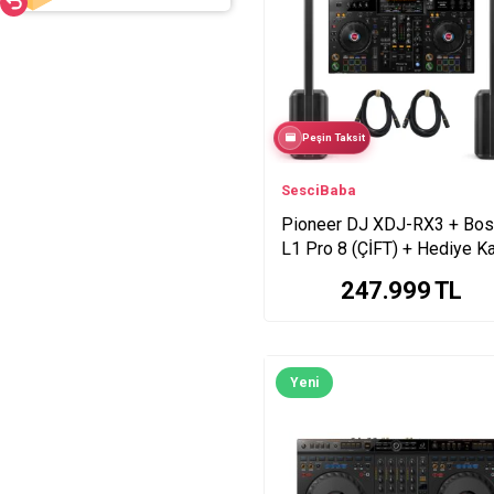
Peşin Taksit
SesciBaba
Pioneer DJ XDJ-RX3 + Bo
L1 Pro 8 (ÇİFT) + Hediye K
247.999
TL
Yeni