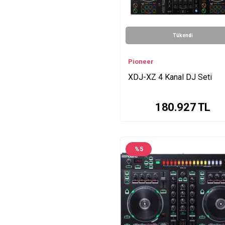
Tükendi
Pioneer
XDJ-XZ 4 Kanal DJ Seti
180.927
TL
%
5