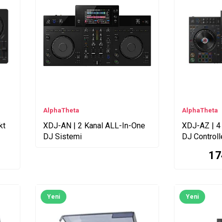
AlphaTheta
AlphaTheta
kt
XDJ-AN | 2 Kanal ALL-In-One
XDJ-AZ | 4
DJ Sistemi
DJ Controll
17
Yeni
Yeni