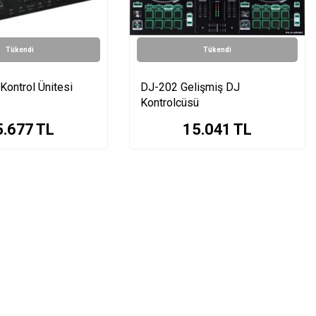
Tükendi
Tükendi
ontrol Ünitesi
DJ-202 Gelişmiş DJ
Kontrolcüsü
5.677
TL
15.041
TL