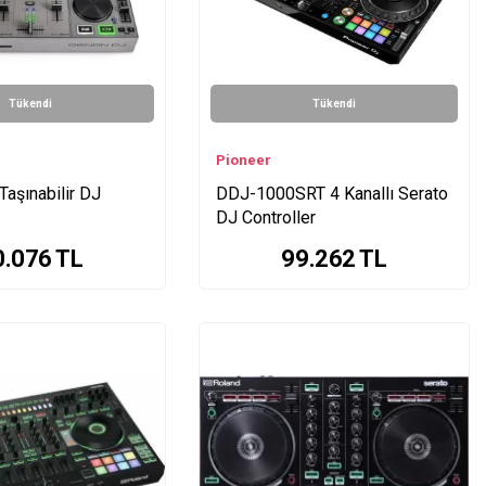
Tükendi
Tükendi
Pioneer
aşınabilir DJ
DDJ-1000SRT 4 Kanallı Serato
DJ Controller
0.076
TL
99.262
TL