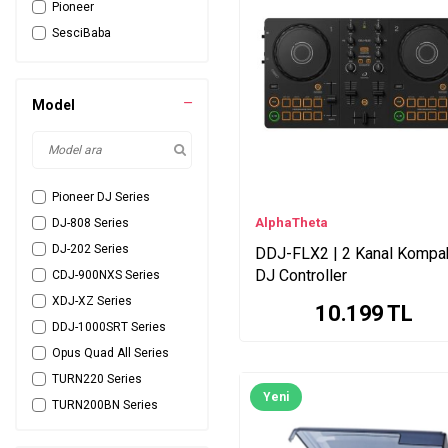
Pioneer
SesciBaba
Model
Pioneer DJ Series
AlphaTheta
DJ-808 Series
DJ-202 Series
DDJ-FLX2 | 2 Kanal Kompa
DJ Controller
CDJ-900NXS Series
XDJ-XZ Series
10.199
TL
DDJ-1000SRT Series
Opus Quad All Series
TURN220 Series
Yeni
TURN200BN Series
DJ-505 Series