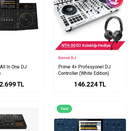
Denon DJ
All In One DJ
Prime 4+ Profesyonel DJ
ü
Controller (White Edition)
2.699
TL
146.224
TL
Yeni