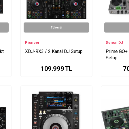
Tükendi
Pioneer
Denon DJ
kt
XDJ-RX3 / 2 Kanal DJ Setup
Prime GO+ T
Setup
109.999
TL
7