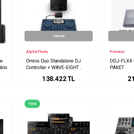
Tükendi
AlphaTheta
Pioneer
se
Omnis Duo Standalone DJ
DDJ-FLX4 
ablo
Controller + WAVE-EIGHT
PAKET
Taşınabilir Bluetooth Hoparlör
138.422
TL
2
Yeni