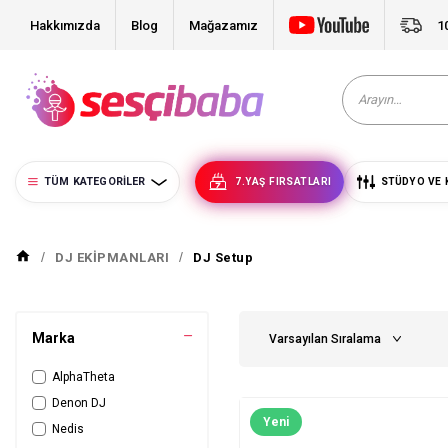
Hakkımızda
Blog
Mağazamız
1
TÜM KATEGORILER
7.YAŞ FIRSATLARI
STÜDYO VE 
DJ EKİPMANLARI
DJ Setup
Marka
AlphaTheta
Denon DJ
Yeni
Nedis