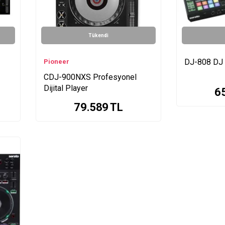
Tükendi
DJ-808 DJ K
Pioneer
CDJ-900NXS Profesyonel
Dijital Player
6
79.589
TL