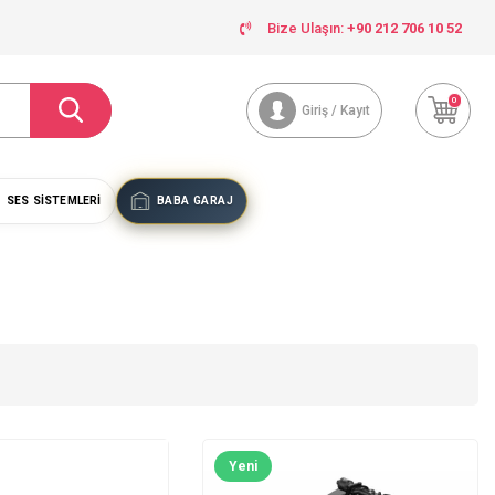
Bize Ulaşın:
+90 212 706 10 52
0
Giriş / Kayıt
SES SISTEMLERI
BABA GARAJ
Yeni