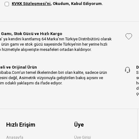
KVKK Sözleşmesi'ni
, Okudum, Kabul Ediyorum.
 Gamı, Stok Gücü ve Hızlı Kargo
’ ya kendini kanıtlamış 64 Marka’nın Türkiye Distribütörü olarak
 ürün gamı ve stok gücü sayesinde Türkiye’nin her yerine hızlı
 hizmetiyle alışverişte mesafeleri ortadan kaldırıyor.
teli ve Orijinal Ürün
D
ibaba.Com’un temel ilkelerinden biri olan kalite, sadece ürün
S
esini değil, Asimetrik vizyonuyla geliştirilen bakış açısını ve
s
m odaklı yaklaşımı da ifade ediyor.
h
d
ç
Hızlı Erişim
Üye
Anasayfa
Üye Girişi