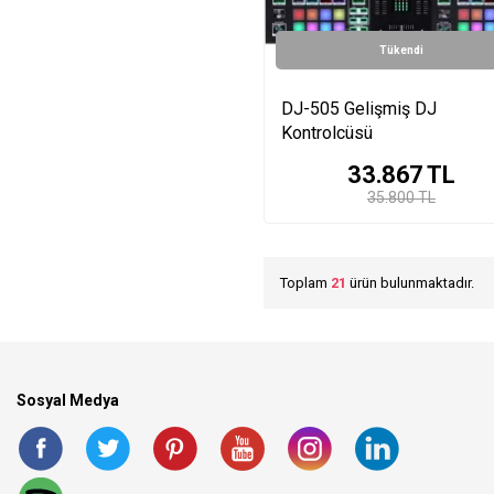
Tükendi
DJ-505 Gelişmiş DJ
Kontrolcüsü
33.867
TL
35.800 TL
Toplam
21
ürün bulunmaktadır.
Sosyal Medya