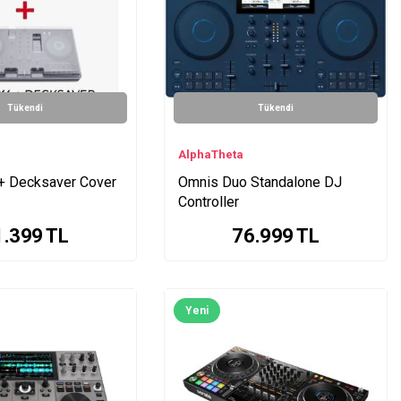
Tükendi
Tükendi
AlphaTheta
+ Decksaver Cover
Omnis Duo Standalone DJ
Controller
1.399
TL
76.999
TL
Yeni