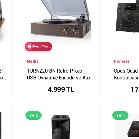
Peşin Taksit
Nedis
Pioneer
T,
TURN220 BN Retro Pikap -
Opus Quad 
ux
USB Oynatma/Encode ve Aux
Kontrolcüs
Girişi
4.999
TL
17
Yeni
Yeni