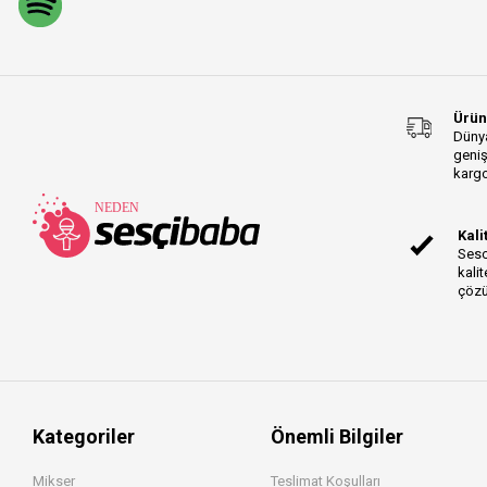
Ürün
Dünya
geniş
kargo
Kali
Sesc
kalit
çözü
Kategoriler
Önemli Bilgiler
Mikser
Teslimat Koşulları