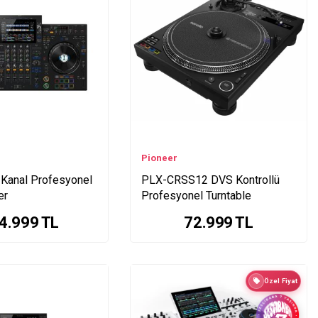
Pioneer
 Kanal Profesyonel
PLX-CRSS12 DVS Kontrollü
er
Profesyonel Turntable
4.999
TL
72.999
TL
Özel Fiyat