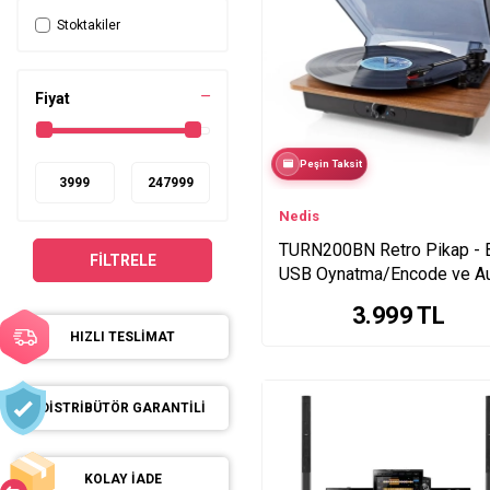
Prime Series
Stoktakiler
Prime GO+ Series
7114
DDJ-FLX2
Fiyat
DDJ-FLX4
DDJ-GRV6
Peşin Taksit
Omnis Duo + WAVE-
EIGHT
Nedis
OMNIS-DUO
TURN200BN Retro Pikap - B
PLX-CRSS12
FILTRELE
USB Oynatma/Encode ve A
XDJ-AZ
Girişi
3.999
TL
HIZLI TESLİMAT
DİSTRİBÜTÖR GARANTİLİ
KOLAY İADE