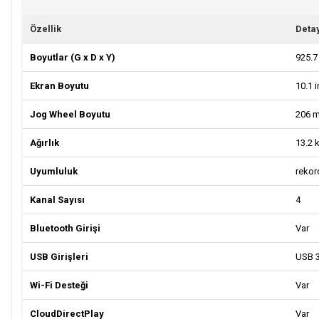
Özellik
Deta
Boyutlar (G x D x Y)
925.7
Ekran Boyutu
10.1 i
Jog Wheel Boyutu
206 m
Ağırlık
13.2 
Uyumluluk
rekor
Kanal Sayısı
4
Bluetooth Girişi
Var
USB Girişleri
USB 3.
Wi-Fi Desteği
Var
CloudDirectPlay
Var