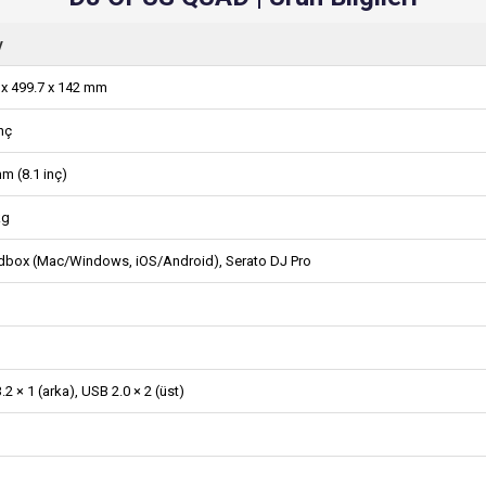
y
 x 499.7 x 142 mm
nç
m (8.1 inç)
kg
dbox (Mac/Windows, iOS/Android), Serato DJ Pro
2 × 1 (arka), USB 2.0 × 2 (üst)