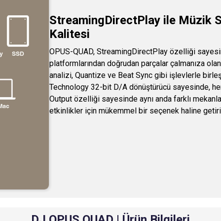
StreamingDirectPlay ile Müzik S
Kalitesi
OPUS-QUAD, StreamingDirectPlay özelliği sayesi
platformlarından doğrudan parçalar çalmanıza olan
analizi, Quantize ve Beat Sync gibi işlevlerle birl
Technology 32-bit D/A dönüştürücü sayesinde, her 
Output özelliği sayesinde aynı anda farklı mekanla
etkinlikler için mükemmel bir seçenek haline getiri
DJ OPUS QUAD | Ürün Bilgileri