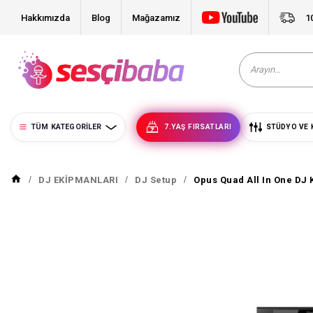
Hakkımızda
Blog
Mağazamız
1
TÜM KATEGORILER
7.YAŞ FIRSATLARI
STÜDYO VE 
DJ EKİPMANLARI
DJ Setup
Opus Quad All In One DJ 