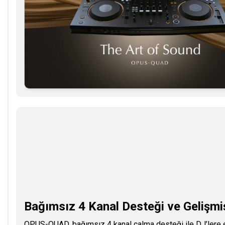
Bağımsız 4 Kanal Desteği ve Gelişmi
OPUS-QUAD, bağımsız 4 kanal çalma desteği ile DJ’lere eşs