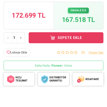
HAVALE İLE
172.699 TL
167.518 TL
SEPETE EKLE
Listeye Ekle
(0)
Yorum Yap
Daha Fazla
Pioneer
Ürünü
HIZLI
DİSTRİBÜTÖR
KOLAY İADE
TESLİMAT
GARANTİLİ