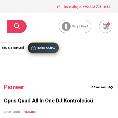
Bize Ulaşın:
+90 212 706 10 52
0
Giriş / Kayıt
SES SISTEMLERI
BABA GARAJ
Pioneer
Opus Quad All In One DJ Kontrolcüsü
Ürün Kodu :
PIO0303