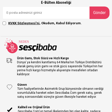
E-Bülten Aboneliği
Gönder
KVKK Sözleşmesi'ni
, Okudum, Kabul Ediyorum.
Ürün Gamı, Stok Gücü ve Hızlı Kargo
Dünya’ ya kendini kanıtlamış 64 Marka’nın Türkiye Distribütörü
olarak geniş ürün gamı ve stok gücü sayesinde Türkiye’nin her
yerine hızlı kargo hizmetiyle alışverişte mesafeleri ortadan
kaldırıyor.
Güven
Tüm faaliyetlerinde Asimetrik Grup bünyesinde olmanın verdiği
sorumlulukla hareket eden Sescibaba.Com gerek satış, gerek
satış sonrasındaki süreçte güven ilkesiyle hareket ediyor.
Kaliteli ve Orijinal Ürün
Sescibaba.Com’un temel ilkelerinden biri olan kalite, sadece