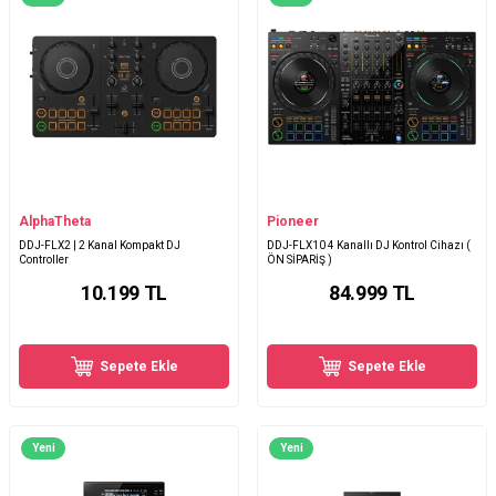
AlphaTheta
Pioneer
DDJ-FLX2 | 2 Kanal Kompakt DJ
DDJ-FLX10 4 Kanallı DJ Kontrol Cihazı (
Controller
ÖN SİPARİŞ )
10.199
TL
84.999
TL
Sepete Ekle
Sepete Ekle
Yeni
Yeni