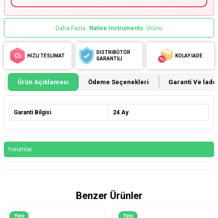
Daha Fazla
Native Instruments
Ürünü
DİSTRİBÜTÖR
HIZLI TESLİMAT
KOLAY İADE
GARANTİLİ
Ürün Açıklaması
Ödeme Seçenekleri
Garanti Ve İade 
Garanti Bilgisi
24 Ay
Yorumlar
Benzer Ürünler
Yeni
Yeni