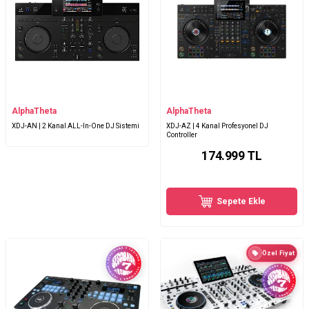
AlphaTheta
AlphaTheta
XDJ-AN | 2 Kanal ALL-In-One DJ Sistemi
XDJ-AZ | 4 Kanal Profesyonel DJ
Controller
174.999
TL
Sepete Ekle
Özel Fiyat