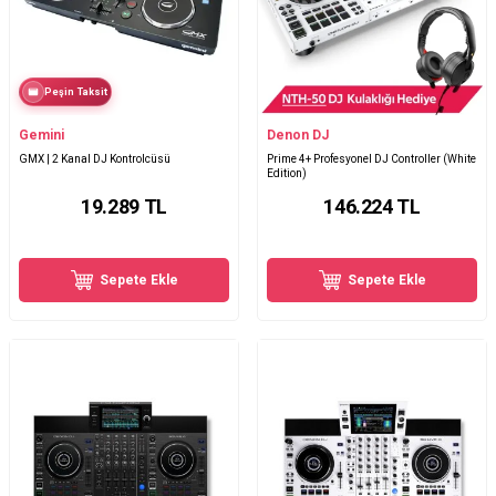
Peşin Taksit
Gemini
Denon DJ
GMX | 2 Kanal DJ Kontrolcüsü
Prime 4+ Profesyonel DJ Controller (White
Edition)
19.289
TL
146.224
TL
Sepete Ekle
Sepete Ekle